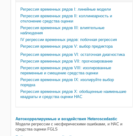
Многомерные модели
Регрессия временных рядов I: линейные модели
Переключающие режим модели
Регрессия временных рядов II: коллинеарность и
Модели в пространстве состояний
отклонение средства оценки
Регрессия временных рядов III: влиятельные
наблюдения
IV регрессии временных рядов: побочная регрессия
Регрессия временных рядов V: выбор предиктора
Регрессия временных рядов VI: остаточная диагностика
Регрессия временных рядов VII: прогнозирование
Регрессия временных рядов VIII: изолированные
переменные и смещение средства оценки
Регрессия временных рядов IX: изолируйте выбор
порядка
Регрессия временных рядов X: обобщенные наименьшие
квадраты и средства оценки HAC
Автокоррелируемые и воздействия Heteroscedastic
Модели регрессии с несферическими ошибками, и HAC и
средства оценки FGLS