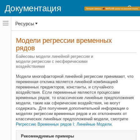
Документация
Переключатель
Ресурсы
навигационного
меню
вне
Домашняя страница документации
холста
Модели регрессии временных
Econometrics Toolbox
переключатель
рядов
навигационного
меню
Категория
Байесовы модели линейной регрессии и
вне
модели регрессии с несферическими
холста
Начало работы с Econometrics
воздействиями
Toolbox
Предварительная обработка данных
Модели многофакторной линейной регрессии принимают, что
переменная отклика является линейной комбинацией
Выбор модели
переменных предикторов, константы, и случайного
Модели регрессии временных
воздействия. Если переменные являются процессами
рядов
временных рядов, то классические линейные предположения
модели, такие как сферические воздействия, не могут
Автокоррелируемые и
содержать. Для получения дополнительной информации о
воздействия Heteroscedastic
моделях регрессии временных рядов и их отклонениях от
Байесовы модели линейной
классических линейных предположений модели, смотрите
регрессии
Регрессию Временных рядов I: Линейные Модели
.
Условные средние модели
Рекомендуемые примеры
Условные модели отклонения