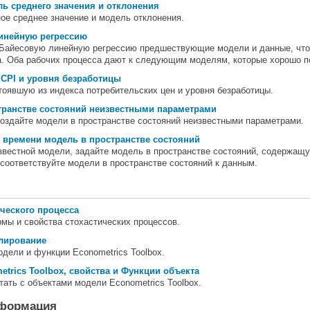
ь среднего значения и отклонения
ое среднее значение и модель отклонения.
линейную регрессию
Байесовую линейную регрессию предшествующие модели и данные, чтоб
. Оба рабочих процесса дают к следующим моделям, которые хорошо по
CPI и уровня безработицы
оявшую из индекса потребительских цен и уровня безработицы.
транстве состояний неизвестными параметрами
оздайте модели в пространстве состояний неизвестными параметрами.
 времени модель в пространстве состояний
известной модели, задайте модель в пространстве состояний, содержа
 соответствуйте модели в пространстве состояний к данным.
ического процесса
мы и свойства стохастических процессов.
лирование
дели и функции Econometrics Toolbox.
trics Toolbox, свойства и Функции объекта
отать с объектами модели Econometrics Toolbox.
нформация