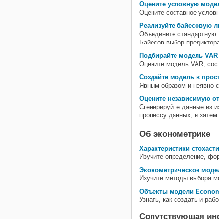
Оцените условную модел
Оцените составное условн
Реализуйте байесовую 
Объедините стандартную 
Байесов выбор предиктора
Подбирайте модель VAR 
Оцените модель VAR, сост
Создайте модель в прос
Явным образом и неявно с
Оцените независимую от
Сгенерируйте данные из 
процессу данных, и затем
Об эконометрике
Характеристики стохаст
Изучите определение, фор
Эконометрическое моде
Изучите методы выбора мо
Объекты модели Econome
Узнать, как создать и раб
Сопутствующая и