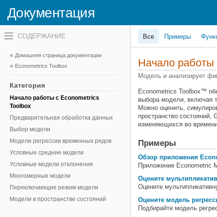
Документация
Переключатель
Все
Примеры
Функ
навигационного
меню
вне
Домашняя страница документации
холста
Начало работы
Econometrics Toolbox
переключатель
навигационного
Модель и анализирует фи
меню
Категория
вне
Econometrics Toolbox™ об
холста
Начало работы с Econometrics
выбора модели, включая те
Toolbox
Можно оценить, симулиро
пространство состояний,
Предварительная обработка данных
изменяющихся во времени
Выбор модели
Модели регрессии временных рядов
Примеры
Условные средние модели
Обзор приложения Econo
Условные модели отклонения
Приложение Econometric M
Многомерные модели
Оцените мультипликати
Оцените мультипликативн
Переключающие режим модели
Модели в пространстве состояний
Оцените модель регрес
Подбирайте модель регре