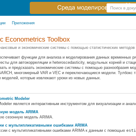
Справка
по
поиску
ции
Приложения
 с
Econometrics Toolbox
нансовые и экономические системы с помощью статистических методов
еспечивает функции для анализа и моделирования данных временных ряд
сты для автокорреляции и heteroscedasticity, модульных корней и стаци
вать и предсказать экономические системы с помощью разнообразия мо
 GARCH, многомерный VAR и VEC и переключающиеся модели. Тулбокс та
 моделей, которые извлекают уроки из новых данных.
metric Modeler
odeler является интерактивным инструментом для визуализации и ана
вную модель ARIMA
ую сезонную модель ARIMA.
сии с мультипликативными ошибками ARIMA
ссии с мультипликативными ошибками ARIMA к данным с помощью
esti