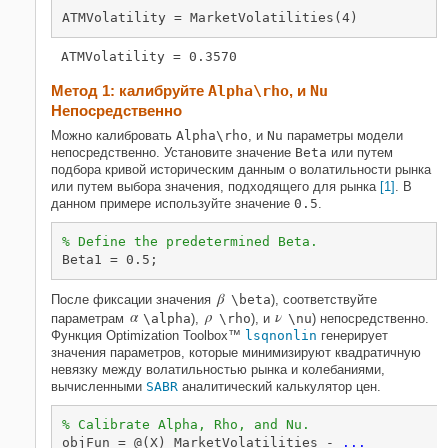
ATMVolatility = MarketVolatilities(4)
Метод 1: калибруйте
Alpha
\rho
, и
Nu
Непосредственно
Можно калибровать
Alpha
\rho
, и
Nu
параметры модели
непосредственно. Установите значение
Beta
или путем
подбора кривой историческим данным о волатильности рынка
или путем выбора значения, подходящего для рынка
[1]
. В
данном примере используйте значение
0.5
.
% Define the predetermined Beta.
Beta1 = 0.5;
β
После фиксации значения
\beta
), соответствуйте
α
ρ
ν
параметрам
\alpha
),
\rho
), и
\nu
) непосредственно.
Функция Optimization Toolbox™
lsqnonlin
генерирует
значения параметров, которые минимизируют квадратичную
невязку между волатильностью рынка и колебаниями,
вычисленными
SABR
аналитический калькулятор цен.
% Calibrate Alpha, Rho, and Nu.
objFun = @(X) MarketVolatilities - 
...