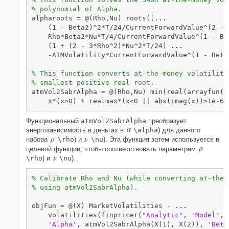
% polynomial of Alpha. 
alpharoots = @(Rho,Nu) roots([
...
    (1 - Beta2)^2*T/24/CurrentForwardValue^(2 - 
    Rho*Beta2*Nu*T/4/CurrentForwardValue^(1 - Be
    (1 + (2 - 3*Rho^2)*Nu^2*T/24) 
...
    -ATMVolatility*CurrentForwardValue^(1 - Beta2
% This function converts at-the-money volatility
% smallest positive real root. 
atmVol2SabrAlpha = @(Rho,Nu) min(real(arrayfun(@
    x*(x>0) + realmax*(x<0 || abs(imag(x))>1e-6)
Функциональный
atmVol2SabrAlpha
преобразует
α
энергозависимость в деньгах в
\alpha
) для данного
ρ
ν
набора
\rho
) и
\nu
). Эта функция затем используется в
ρ
целевой функции, чтобы соответствовать параметрам
ν
\rho
) и
\nu
).
% Calibrate Rho and Nu (while converting at-the-
% using atmVol2SabrAlpha).
objFun = @(X) MarketVolatilities - 
...
    volatilities(finpricer(
"Analytic"
, 
'Model'
, 
'Alpha'
, atmVol2SabrAlpha(X(1), X(2)), 
'Beta