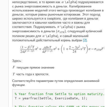
α
непосредственно, в то время как
\alpha
) подразумевается
с рынка энергозависимость в деньгах. Калиброванное
использование моделей этого метода производит колебания в
деньгах, которые равны рыночным котировкам. Этот подход
широко используется в swaptions, где колебания в деньгах
заключаются в кавычки наиболее часто и важны для
α
соответствия. Подразумевать
\alpha
) с рынка
σ
энергозависимость в деньгах (
), следующий кубический
A
T
M
α
полином решен для
\alpha
), и самый маленький
положительный действительный корень выбран
[2]
.
(
)
1
−
β
2
T
ρ
β
ν
T
2
−
3
ρ
2
(
)
α
3
+
α
2
+
1
+
ν
2
T
α
−
σ
F
1
(
A
T
M
2
4
2
4
F
2
−
2
β
4
F
1
−
β
(
)
(
)
Здесь:
F
текущее прямое значение
T
часть года к зрелости.
Соответствуйте параметрам путем определения анонимной
функции.
% Year fraction from Settle to option maturity.
T = yearfrac(Settle, ExerciseDate, 1);

% This function solves the SABR at-the-money vol