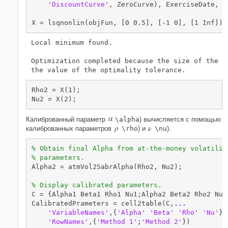
'DiscountCurve'
, ZeroCurve), ExerciseDate, C
X = lsqnonlin(objFun, [0 0.5], [-1 0], [1 Inf]);
Local minimum found.

Optimization completed because the size of the gr
Rho2 = X(1);

Nu2 = X(2);
α
Калиброванный параметр
\alpha
) вычисляется с помощью
ρ
ν
калиброванных параметров
\rho
) и
\nu
).
% Obtain final Alpha from at-the-money volatilit
% parameters.
Alpha2 = atmVol2SabrAlpha(Rho2, Nu2);

% Display calibrated parameters.
C = {Alpha1 Beta1 Rho1 Nu1;Alpha2 Beta2 Rho2 Nu2}
CalibratedPrameters = cell2table(C,
...
'VariableNames'
,{
'Alpha'
'Beta'
'Rho'
'Nu'
},
'RowNames'
,{
'Method 1'
;
'Method 2'
})