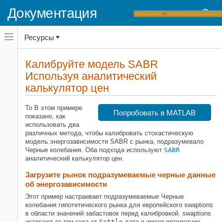
Документация
Переключатель
Ресурсы
навигационного
меню
вне
Домашняя страница документации
холста
Калибруйте модель SABR
переключатель
Используя аналитический
Financial Instruments Toolbox
навигационного
меню
калькулятор цен
Ценовые инструменты процентной
вне
ставки
холста
То В этом примере
Попробовать в MATLAB
Калибруйте модель SABR
показано, как
Используя аналитический
использовать два
калькулятор цен
различных метода, чтобы калибровать стохастическую
НА ЭТОЙ СТРАНИЦЕ
модель энергозависимости SABR с рынка, подразумевало
Черные колебания. Оба подхода используют
SABR
Загрузите рынок подразумеваемые
аналитический калькулятор цен.
черные данные об
энергозависимости
Загрузите рынок подразумеваемые черные данные
Метод 1: калибруйте альфу, ро и ню
об энергозависимости
непосредственно
Этот пример настраивает подразумеваемые Черные
Метод 2: калибровка ро и ню
колебания гипотетического рынка для европейского swaptions
допущением альфы от
в области значений забастовок перед калибровкой. swaptions
энергозависимости в деньгах
истекают за три года от
Settle
дата и имеет пятилетние