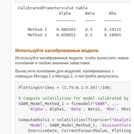
CalibratedPrameters=
2×4 table
                 Alpha      Beta      Rho        
                ________    ____    _______    __
    Method 1    0.060203    0.5     0.19131    0.
    Method 2    0.058851    0.5     0.18901    0.
Используйте калиброванные модели
Используйте калиброванные модели, чтобы вычислить новые
колебания в любом значении забастовки.
Вычислите колебания для моделей, калиброванных с
помощью Метода 1 и Метода 2, и постройте результаты.
PlottingStrikes = (1.75:0.1:5.50)'/100;

% Compute volatilities for model calibrated by M
SABR_Model_Method_1 = finmodel(
"SABR"
, 
...
'Alpha'
, Alpha1, 
'Beta'
, Beta1, 
'Rho'
, Rho1,
ComputedVols1 = volatilities(finpricer(
"Analytic
'Model'
, SABR_Model_Method_1, 
'DiscountCurve
    ExerciseDate, CurrentForwardValue, PlottingSt