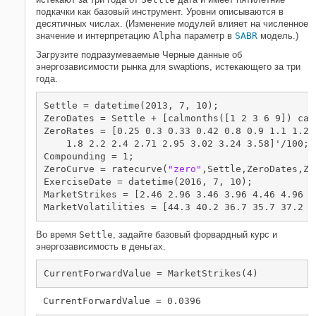
Используйте калиброванные модели
подкачки как базовый инструмент. Уровни описываются в
Ссылки
десятичных числах. (Изменение модулей влияет на численное
значение и интерпретацию
Alpha
параметр в
SABR
модель.)
Загрузите подразумеваемые Черные данные об
энергозависимости рынка для swaptions, истекающего за три
года.
Settle = datetime(2013, 7, 10);

ZeroDates = Settle + [calmonths([1 2 3 6 9]) cal
ZeroRates = [0.25 0.3 0.33 0.42 0.8 0.9 1.1 1.2 
    1.8 2.2 2.4 2.71 2.95 3.02 3.24 3.58]'/100;

Compounding = 1;

ZeroCurve = ratecurve(
"zero"
,Settle,ZeroDates,Ze
ExerciseDate = datetime(2016, 7, 10);

MarketStrikes = [2.46 2.96 3.46 3.96 4.46 4.96 5.
MarketVolatilities = [44.3 40.2 36.7 35.7 37.2 3
Во время
Settle
, задайте базовый форвардный курс и
энергозависимость в деньгах.
CurrentForwardValue = MarketStrikes(4)