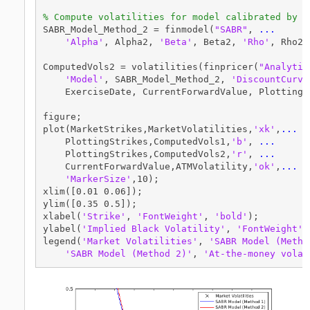
% Compute volatilities for model calibrated by M
SABR_Model_Method_2 = finmodel(
"SABR"
, 
...
'Alpha'
, Alpha2, 
'Beta'
, Beta2, 
'Rho'
, Rho2,
ComputedVols2 = volatilities(finpricer(
"Analytic
'Model'
, SABR_Model_Method_2, 
'DiscountCurve
    ExerciseDate, CurrentForwardValue, PlottingSt
figure;

plot(MarketStrikes,MarketVolatilities,
'xk'
,
...
    PlottingStrikes,ComputedVols1,
'b'
, 
...
    PlottingStrikes,ComputedVols2,
'r'
, 
...
    CurrentForwardValue,ATMVolatility,
'ok'
,
...
'MarkerSize'
,10);

xlim([0.01 0.06]);

ylim([0.35 0.5]);

xlabel(
'Strike'
, 
'FontWeight'
, 
'bold'
);

ylabel(
'Implied Black Volatility'
, 
'FontWeight'
,
legend(
'Market Volatilities'
, 
'SABR Model (Metho
'SABR Model (Method 2)'
, 
'At-the-money volat