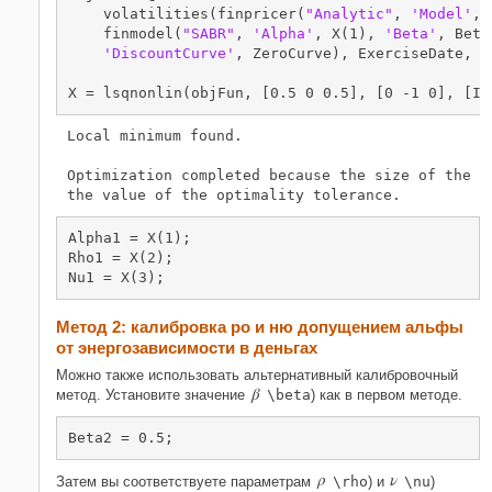
    volatilities(finpricer(
"Analytic"
, 
'Model'
, 
    finmodel(
"SABR"
, 
'Alpha'
, X(1), 
'Beta'
, Beta
'DiscountCurve'
, ZeroCurve), ExerciseDate, C
X = lsqnonlin(objFun, [0.5 0 0.5], [0 -1 0], [In
Local minimum found.

Optimization completed because the size of the gr
Alpha1 = X(1);

Rho1 = X(2);

Nu1 = X(3);
Метод 2: калибровка ро и ню допущением альфы
от энергозависимости в деньгах
Можно также использовать альтернативный калибровочный
β
метод. Установите значение
\beta
) как в первом методе.
Beta2 = 0.5;
ρ
ν
Затем вы соответствуете параметрам
\rho
) и
\nu
)