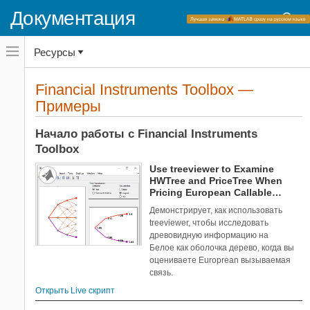
Database Toolbox
Документация
Datafeed Toolbox
DDS Blockset
Переключатель
Ресурсы
навигационного
Deep Learning HDL Toolbox
меню
Deep Learning Toolbox
вне
Домашняя страница документации
холста
Financial Instruments Toolbox —
DSP System Toolbox
Примеры
переключатель
Примеры
навигационного
Econometrics Toolbox
меню
Категории
Filter Design HDL Coder
вне
Начало работы с Financial Instruments
холста
Financial Instruments Toolbox
Toolbox
Начало работы с Financial
1
Instruments Toolbox
Use treeviewer to Examine
HWTree and PriceTree When
Создайте и анализируйте
2
Pricing European Callable
модели кривой
Bond
Демонстрирует, как использовать
Ценовые инструменты
6
treeviewer, чтобы исследовать
процентной ставки
древовидную информацию на
Инструменты инфляции цен
2
Белое как оболочка дерево, когда вы
Ценовая акция, FX, товар или
5
оцениваете Europrean вызываемая
энергетические инструменты
связь.
Ценовые инструменты
2
Открыть Live скрипт
кредитного дериватива