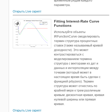
временным рядам каждого
параметра.
Открыть Live скрипт
Fitting Interest-Rate Curve
Functions
Используйте объекты
IRFunctionCurve смоделировать
термин структура процентных
ставок (также называемый кривой
доходности). Это может
контрастироваться с
моделированием термина
структура с векторами из дат и
данных и интерполяции между
точками (который может в
настоящее время быть сделан с
функцией prbyzero). Термин
структура может отнестись по
крайней мере к трем различным
кривым: дисконтная кривая, кривая
нулевой ширины или прямая
кривая.
Открыть Live скрипт