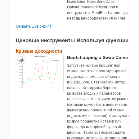
FixedBond, FixedBondOption,
OptionEmbeddedFixedBond и
инструменты FloatBond с помощью
метода ценообразования IRTree.
Открыть Live скрипт
Ценовые инструменты Используя функции
Кривые доходности
Bootstrapping a Swap Curve
Загрузите кривую процентной
ставки, часто называемую кривой
подкачки, с помощью объекта
IRDataCurve. Статический метод
начальной загрузки берет в
качестве входных параметров
массив ячеек инструментов рынка
(который может быть депозитами,
фьючерсами процентной ставки,
подкачками и связями), и загружает
кривую процентной ставки или
форварда или кривой нулевой
ширины. Также возможно задать
несколько методов интерполяции,