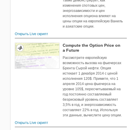
также демонстрирует, как
изменения спотовых цен,
энергозависимости и цен
исполнения опциона влияют на
цены опции на европейскую Ваниль
и азиатские опции.
Открыть Live скрипт
Compute the Option Price on
a Future
Рассмотрите европейскую
возможность вызова на фьючерсах
Брента Сырой нефти. Опция
истекает 1 декабря 2014 с ценой
исполнения 120$. Примите, что 1
апреля 2014 цена фьючерса на
уровне 105$, пересчитываемый на
год постоянно составляемый
безрисковый уровень составляет
3,5% в год, и энергозависимость
составляет 22% в год. Используя
эти данные, вычислите цену опции.
Открыть Live скрипт