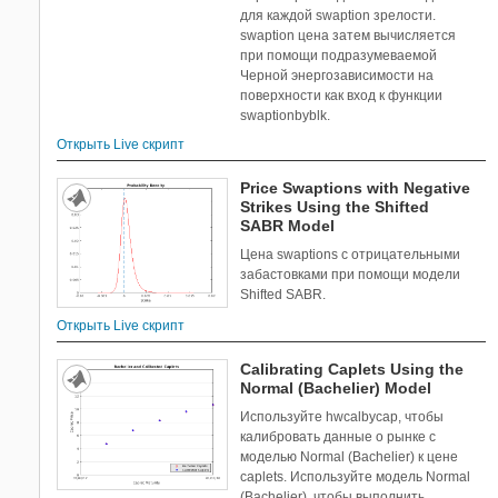
для каждой swaption зрелости.
swaption цена затем вычисляется
при помощи подразумеваемой
Черной энергозависимости на
поверхности как вход к функции
swaptionbyblk.
Открыть Live скрипт
Price Swaptions with Negative
Strikes Using the Shifted
SABR Model
Цена swaptions с отрицательными
забастовками при помощи модели
Shifted SABR.
Открыть Live скрипт
Calibrating Caplets Using the
Normal (Bachelier) Model
Используйте hwcalbycap, чтобы
калибровать данные о рынке с
моделью Normal (Bachelier) к цене
caplets. Используйте модель Normal
(Bachelier), чтобы выполнить