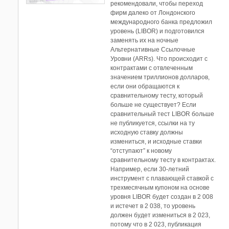
рекомендовали, чтобы переход
фирм далеко от Лондонского
международного банка предложил
уровень (LIBOR) и подготовился
заменять их на ночные
Альтернативные Ссылочные
Уровни (ARRs). Что происходит с
контрактами с отвлеченным
значением триллионов долларов,
если они обращаются к
сравнительному тесту, который
больше не существует? Если
сравнительный тест LIBOR больше
не публикуется, ссылки на ту
исходную ставку должны
измениться, и исходные ставки
“отступают” к новому
сравнительному тесту в контрактах.
Например, если 30-летний
инструмент с плавающей ставкой с
трехмесячным купоном на основе
уровня LIBOR будет создан в 2 008
и истечет в 2 038, то уровень
должен будет измениться в 2 023,
потому что в 2 023, публикация