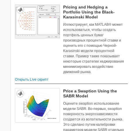
Pricing and Hedging a
Portfolio Using the Black-
Karasinski Model
Иллюстрирует, как MATLAB® может
использоваться, чтобы создать
портфель ценных бумаг
производных процентной ставки и
оценить его с помощью Черной-
Karasinski модели процентной
ставки. Пример также показывает
некоторые стратегии хеджирования
минимизировать воздействие
движений рынка.
Открыть Live скрипт
Price a Swaption Using the
SABR Model
Оцените swaption использование
модели SABR. Во-первых, swaption
поверхность энергозависимости
создается из волатильности рынка.
Это сделано путем калибровки
параметров модели SABR отдельно