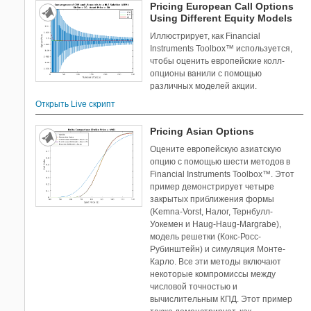
Pricing European Call Options
Using Different Equity Models
Иллюстрирует, как Financial
Instruments Toolbox™ используется,
чтобы оценить европейские колл-
опционы ванили с помощью
различных моделей акции.
Открыть Live скрипт
Pricing Asian Options
Оцените европейскую азиатскую
опцию с помощью шести методов в
Financial Instruments Toolbox™. Этот
пример демонстрирует четыре
закрытых приближения формы
(Kemna-Vorst, Налог, Тернбулл-
Уокемен и Haug-Haug-Margrabe),
модель решетки (Кокс-Росс-
Рубинштейн) и симуляция Монте-
Карло. Все эти методы включают
некоторые компромиссы между
числовой точностью и
вычислительным КПД. Этот пример