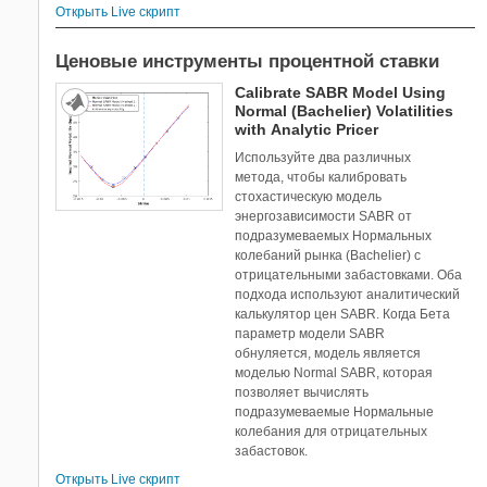
Sensor Fusion and Tracking Toolbox
Открыть Live скрипт
SerDes Toolbox
Ценовые инструменты процентной ставки
Signal Integrity Toolbox
Signal Processing Toolbox
Calibrate SABR Model Using
Normal (Bachelier) Volatilities
SimBiology
with Analytic Pricer
SimEvents
Используйте два различных
Simscape
метода, чтобы калибровать
Simscape Driveline
стохастическую модель
энергозависимости SABR от
Simscape Electrical
подразумеваемых Нормальных
Simscape Fluids
колебаний рынка (Bachelier) с
Simscape Multibody
отрицательными забастовками. Оба
подхода используют аналитический
Simulink 3D Animation
калькулятор цен SABR. Когда Бета
Simulink Check
параметр модели SABR
Simulink Compiler
обнуляется, модель является
моделью Normal SABR, которая
Simulink Control Design
позволяет вычислять
Simulink Coverage
подразумеваемые Нормальные
Simulink Design Optimization
колебания для отрицательных
забастовок.
Simulink Desktop Real-Time
Simulink PLC Coder
Открыть Live скрипт