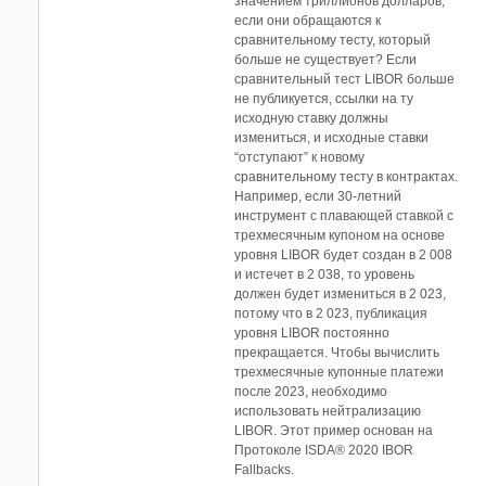
Motor Control Blockset
значением триллионов долларов,
если они обращаются к
Navigation Toolbox
сравнительному тесту, который
OPC Toolbox
больше не существует? Если
Optimization Toolbox
сравнительный тест LIBOR больше
не публикуется, ссылки на ту
Parallel Computing Toolbox
исходную ставку должны
Partial Differential Equation Toolbox
измениться, и исходные ставки
Phased Array System Toolbox
“отступают” к новому
сравнительному тесту в контрактах.
Powertrain Blockset
Например, если 30-летний
Predictive Maintenance Toolbox
инструмент с плавающей ставкой с
Radar Toolbox
трехмесячным купоном на основе
уровня LIBOR будет создан в 2 008
Reinforcement Learning Toolbox
и истечет в 2 038, то уровень
RF Blockset
должен будет измениться в 2 023,
RF PCB Toolbox
потому что в 2 023, публикация
уровня LIBOR постоянно
RF Toolbox
прекращается. Чтобы вычислить
Risk Management Toolbox
трехмесячные купонные платежи
Robotics System Toolbox
после 2023, необходимо
использовать нейтрализацию
Robust Control Toolbox
LIBOR. Этот пример основан на
ROS Toolbox
Протоколе ISDA® 2020 IBOR
Satellite Communications Toolbox
Fallbacks.