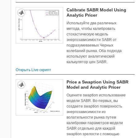
Simulink Real-Time
Calibrate SABR Model Using
Simulink Report Generator
Analytic Pricer
Simulink Requirements
Используйте два различных
Simulink Test
метода, чтобы калибровать
стохастическую модель
SoC Blockset
энергозависимости SABR от
Stateflow
подразумеваемых Черных
Statistics and Machine Learning
колебаний рынка. Оба подхода
Toolbox
используют аналитический
калькулятор цен SABR.
Symbolic Math Toolbox
System Composer
Открыть Live скрипт
System Identification Toolbox
Price a Swaption Using SABR
Text Analytics Toolbox
Model and Analytic Pricer
UAV Toolbox
Оцените swaption использование
Vehicle Network Toolbox
модели SABR. Во-первых, вы
создаете swaption поверхность
Wavelet Toolbox
энергозависимости из
Wireless HDL Toolbox
волатильности рынка путем
WLAN Toolbox
калибровки параметров модели
SABR отдельно для каждой
swaption зрелости с помощью