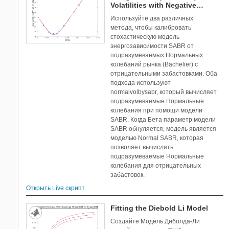
Volatilities with Negative
Strikes
Используйте два различных
метода, чтобы калибровать
стохастическую модель
энергозависимости SABR от
подразумеваемых Нормальных
колебаний рынка (Bachelier) с
отрицательными забастовками. Оба
подхода используют
normalvolbysabr, который вычисляет
подразумеваемые Нормальные
колебания при помощи модели
SABR. Когда Бета параметр модели
SABR обнуляется, модель является
моделью Normal SABR, которая
позволяет вычислять
подразумеваемые Нормальные
колебания для отрицательных
забастовок.
Открыть Live скрипт
Fitting the Diebold Li Model
Создайте Модель Диболда-Ли