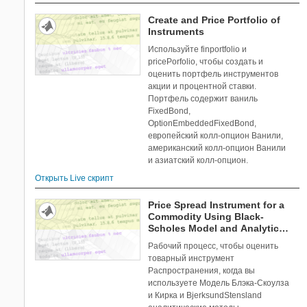
Create and Price Portfolio of
Instruments
Используйте finportfolio и
pricePorfolio, чтобы создать и
оценить портфель инструментов
акции и процентной ставки.
Портфель содержит ваниль
FixedBond,
OptionEmbeddedFixedBond,
европейский колл-опцион Ванили,
американский колл-опцион Ванили
и азиатский колл-опцион.
Открыть Live скрипт
Price Spread Instrument for a
Commodity Using Black-
Scholes Model and Analytic
Pricers
Рабочий процесс, чтобы оценить
товарный инструмент
Распространения, когда вы
используете Модель Блэка-Скоулза
и Кирка и BjerksundStensland