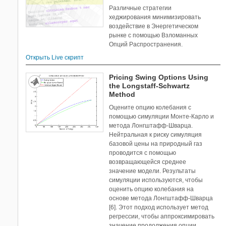
Различные стратегии
хеджирования минимизировать
воздействие в Энергетическом
рынке с помощью Взломанных
Опций Распространения.
Открыть Live скрипт
Pricing Swing Options Using
the Longstaff-Schwartz
Method
Оцените опцию колебания с
помощью симуляции Монте-Карло и
метода Лонгштафф-Шварца.
Нейтральная к риску симуляция
базовой цены на природный газ
проводится с помощью
возвращающейся среднее
значение модели. Результаты
симуляции используются, чтобы
оценить опцию колебания на
основе метода Лонгштафф-Шварца
[6]. Этот подход использует метод
регрессии, чтобы аппроксимировать
значение продолжения опции.