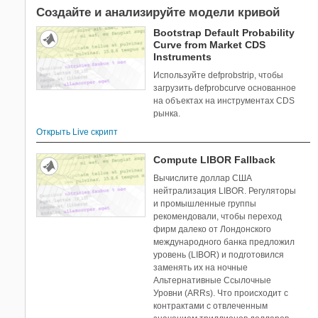
Оцените инструментальный
2
Создайте и анализируйте модели кривой
портфель
Bootstrap Default Probability
Ценовые инструменты
29
Curve from Market CDS
Используя функции
Instruments
Financial Toolbox
Используйте defprobstrip, чтобы
Fixed-Point Designer
загрузить defprobcurve основанное
Fuzzy Logic Toolbox
на объектах на инструментах CDS
рынка.
Global Optimization Toolbox
HDL Verifier
Открыть Live скрипт
Image Acquisition Toolbox
Compute LIBOR Fallback
Image Processing Toolbox
Вычислите доллар США
Instrument Control Toolbox
нейтрализация LIBOR. Регуляторы
Lidar Toolbox
и промышленные группы
LTE Toolbox
рекомендовали, чтобы переход
фирм далеко от Лондонского
Mapping Toolbox
международного банка предложил
MATLAB Report Generator
уровень (LIBOR) и подготовился
Mixed-Signal Blockset
заменять их на ночные
Альтернативные Ссылочные
Model Predictive Control Toolbox
Уровни (ARRs). Что происходит с
Model-Based Calibration Toolbox
контрактами с отвлеченным