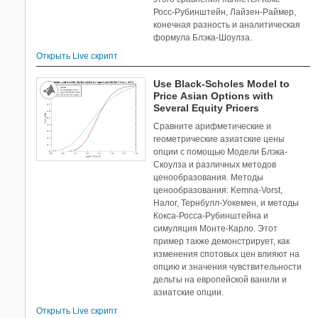
Росс-Рубинштейн, Лайзен-Раймер,
конечная разность и аналитическая
формула Блэка-Шоулза.
Открыть Live скрипт
Use Black-Scholes Model to
Price Asian Options with
Several Equity Pricers
Сравните арифметические и
геометрические азиатские цены
опции с помощью Модели Блэка-
Скоулза и различных методов
ценообразования. Методы
ценообразования: Kemna-Vorst,
Налог, Тернбулл-Уокемен, и методы
Кокса-Росса-Рубинштейна и
симуляция Монте-Карло. Этот
пример также демонстрирует, как
изменения спотовых цен влияют на
опцию и значения чувствительности
дельты на европейской ванили и
азиатские опции.
Открыть Live скрипт