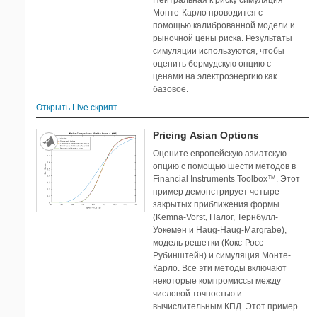
Нейтральная к риску симуляция
Монте-Карло проводится с
помощью калиброванной модели и
рыночной цены риска. Результаты
симуляции используются, чтобы
оценить бермудскую опцию с
ценами на электроэнергию как
базовое.
Открыть Live скрипт
Pricing Asian Options
Оцените европейскую азиатскую
опцию с помощью шести методов в
Financial Instruments Toolbox™. Этот
пример демонстрирует четыре
закрытых приближения формы
(Kemna-Vorst, Налог, Тернбулл-
Уокемен и Haug-Haug-Margrabe),
модель решетки (Кокс-Росс-
Рубинштейн) и симуляция Монте-
Карло. Все эти методы включают
некоторые компромиссы между
числовой точностью и
вычислительным КПД. Этот пример