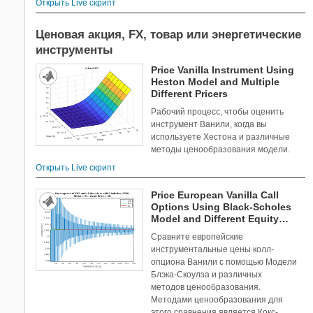
Открыть Live скрипт
Ценовая акция, FX, товар или энергетические
инструменты
Price Vanilla Instrument Using
Heston Model and Multiple
Different Pricers
Рабочий процесс, чтобы оценить
инструмент Ванили, когда вы
используете Хестона и различные
методы ценообразования модели.
Открыть Live скрипт
Price European Vanilla Call
Options Using Black-Scholes
Model and Different Equity
Pricers
Сравните европейские
инструментальные цены колл-
опциона Ванили с помощью Модели
Блэка-Скоулза и различных
методов ценообразования.
Методами ценообразования для
этого сравнения является Кокс-