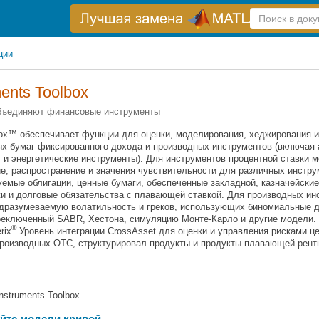
Справка
по
поиску
ции
ments Toolbox
 объединяют финансовые инструменты
olbox™ обеспечивает функции для оценки, моделирования, хеджирования 
ых бумаг фиксированного дохода и производных инструментов (включая 
т и энергетические инструменты). Для инструментов процентной ставки 
е, распространение и значения чувствительности для различных инстр
уемые облигации, ценные бумаги, обеспеченные закладной, казначейские
ажи и долговые обязательства с плавающей ставкой. Для производных ин
одразумеваемую волатильность и греков, использующих биномиальные д
реключенный SABR, Хестона, симуляцию Монте-Карло и другие модели.
®
rix
Уровень интеграции CrossAsset для оценки и управления рисками ц
производных OTC, структурировал продукты и продукты плавающей рент
nstruments Toolbox
уйте модели кривой