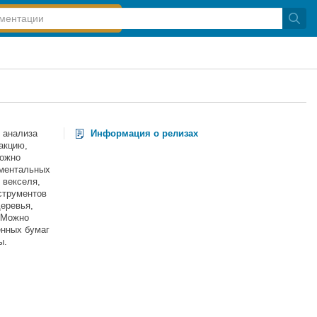
и анализа
Информация о релизах
акцию,
можно
ументальных
 векселя,
струментов
еревья,
 Можно
енных бумаг
ы.