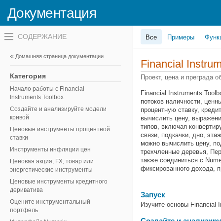
Документация
Переключатель
Все
Примеры
Функ
навигационного
меню
вне
Домашняя страница документации
холста
Financial Instru
переключатель
навигационного
Категория
Проект, цена и преграда
меню
Начало работы с Financial
вне
Financial Instruments To
Instruments Toolbox
холста
потоков наличности, ценн
Создайте и анализируйте модели
процентную ставку, креди
кривой
вычислить цену, выражени
типов, включая конвертир
Ценовые инструменты процентной
связи, подкачки, дно, эт
ставки
можно вычислить цену, п
Инструменты инфляции цен
трехчленные деревья, Пе
также соединиться с Nume
Ценовая акция, FX, товар или
фиксированного дохода, 
энергетические инструменты
Ценовые инструменты кредитного
дериватива
Запуск
Оцените инструментальный
Изучите основы Financial I
портфель
Создайте и анализир