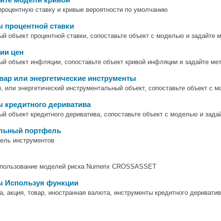
процентную ставку и кривые вероятности по умолчанию
 процентной ставки
й объект процентной ставки, сопоставьте объект с моделью и задайте 
ии цен
й объект инфляции, сопоставьте объект кривой инфляции и задайте ме
овар или энергетические инструменты
р, или энергетический инструментальный объект, сопоставьте объект с 
 кредитного дериватива
й объект кредитного дериватива, сопоставьте объект с моделью и зада
альный портфель
фель инструментов
спользование моделей риска Numerix CROSSASSET
ы Используя функции
а, акция, товар, иностранная валюта, инструменты кредитного дериват