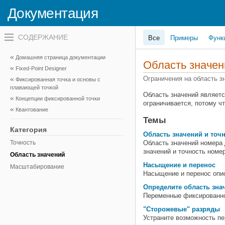
Документация
Переключатель
Все
Примеры
Функ
навигационного
меню
вне
Домашняя страница документации
холста
Область значен
Fixed-Point Designer
переключатель
навигационного
Ограничения на область з
Фиксированная точка и основы с
меню
плавающей точкой
вне
Область значений являетс
Концепции фиксированной точки
холста
ограничивается, потому ч
Квантование
Темы
Категория
Область значений и точ
Точность
Область значений номера 
значений и точность номе
Область значений
Насыщение и перенос
Масштабирование
Насыщение и перенос опи
Определите область зна
Переменные фиксированно
"Сторожевые" разряды
Устраните возможность пе