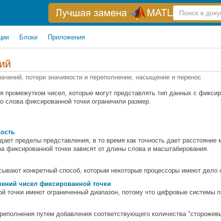
Справка
по
поиску
ции
Блоки
Приложения
ий
начений, потери значимости и переполнение, насыщение и перенос
я промежутком чисел, которые могут представлять тип данных с фиксир
то слова фиксированной точки ограничили размер.
ность
дает пределы представления, в то время как точность дает расстояни
ра фиксированной точки зависят от длины слова и масштабирования.
сывают конкретный способ, которым некоторые процессоры имеют дело 
чений чисел фиксированной точки
й точки имеют ограниченный диапазон, потому что цифровые системы п
реполнения путем добавления соответствующего количества "сторожевы