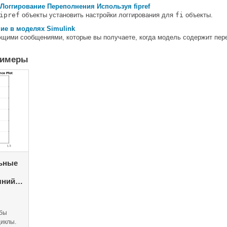
Логгирование Переполнения Используя fipref
ipref
объекты установить настройки логгирования для
fi
объекты.
ие в моделях Simulink
щими сообщениями, которые вы получаете, когда модель содержит пер
римеры
ьные
яний
ки
обы
иклы.