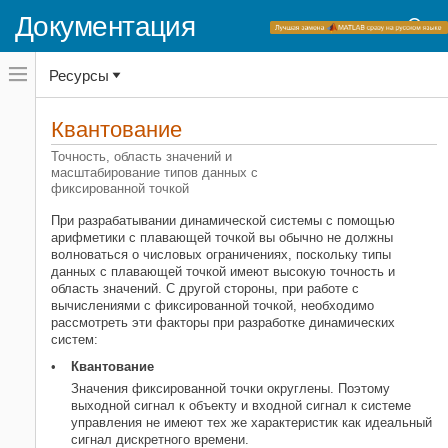
Документация
Переключатель
Ресурсы
навигационного
меню
вне
Домашняя страница документации
холста
Квантование
Fixed-Point Designer
переключатель
навигационного
Точность, область значений и
Фиксированная точка и основы с
меню
масштабирование типов данных с
плавающей точкой
вне
фиксированной точкой
Концепции фиксированной точки
холста
При разрабатывании динамической системы с помощью
Категория
арифметики с плавающей точкой вы обычно не должны
волноваться о числовых ограничениях, поскольку типы
Квантование
данных с плавающей точкой имеют высокую точность и
Точность
область значений. С другой стороны, при работе с
вычислениями с фиксированной точкой, необходимо
Область значений
рассмотреть эти факторы при разработке динамических
Масштабирование
систем:
Вычисления с фиксированной точкой
Квантование
Значения фиксированной точки округлены. Поэтому
выходной сигнал к объекту и входной сигнал к системе
управления не имеют тех же характеристик как идеальный
сигнал дискретного времени.