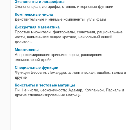
Экспоненты и логарифмы
Генерация случайных чисел
Экспоненциал, логарифм, степень и корневые функции
Интерполяция
Комплексные числа
Оптимизация
Действительные и мнимые компоненты, углы фазы
Численное интегрирование и
Дискретная математика
дифференциальные уравнения
Простые множители, факториалы, сочетания, рациональные
части, наименьшее общее кратное, наибольший общий
Фурье-анализ и фильтрация
делитель
посредством Фурье-преобразования
Разреженные матрицы
Многочлены
Аппроксимирование кривыми, корни, расширения
Графовые и сетевые алгоритмы
элементарной дроби
Вычислительная геометрия
Специальные функции
Функции Бесселя, Лежандра, эллиптическая, ошибок, гамма и
другие
Константы и тестовые матрицы
Пи, Не число, бесконечность; Адамар, Компаньон, Паскаль и
другие специализированные матрицы