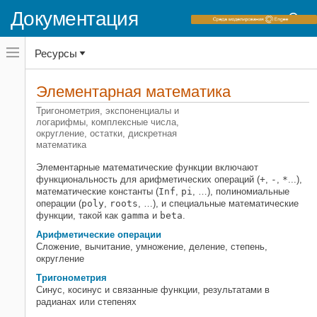
Документация
Переключатель
Ресурсы
навигационного
меню
вне
Домашняя страница документации
холста
Элементарная математика
MATLAB
переключатель
навигационного
Тригонометрия, экспоненциалы и
Математика
меню
логарифмы, комплексные числа,
вне
округление, остатки, дискретная
Категория
холста
математика
Элементарная математика
Элементарные математические функции включают
Арифметические операции
функциональность для арифметических операций (
+
,
-
,
*
...),
математические константы (
Inf
,
pi
, …), полиномиальные
Тригонометрия
операции (
poly
,
roots
, …), и специальные математические
Экспоненты и логарифмы
функции, такой как
gamma
и
beta
.
Комплексные числа
Арифметические операции
Дискретная математика
Сложение, вычитание, умножение, деление, степень,
округление
Многочлены
Специальные функции
Тригонометрия
Синус, косинус и связанные функции, результатами в
Константы и тестовые матрицы
радианах или степенях
Линейная алгебра