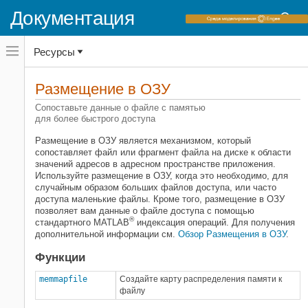
Документация
Переключатель
Ресурсы
навигационного
меню
вне
Домашняя страница документации
холста
Размещение в ОЗУ
MATLAB
переключатель
навигационного
Сопоставьте данные о файле с памятью
Импорт и анализ данных
меню
для более быстрого доступа
Большие файлы и Большие данные
вне
холста
Размещение в ОЗУ является механизмом, который
Категория
сопоставляет файл или фрагмент файла на диске к области
значений адресов в адресном пространстве приложения.
Datastore
Используйте размещение в ОЗУ, когда это необходимо, для
"Высокие" массивы
случайным образом больших файлов доступа, или часто
доступа маленькие файлы. Кроме того, размещение в ОЗУ
MapReduce
позволяет вам данные о файле доступа с помощью
Большие MAT-файлы
®
стандартного MATLAB
индексация операций. Для получения
дополнительной информации см.
Обзор Размещения в ОЗУ
.
Файлы Parquet
Размещение в ОЗУ
Функции
memmapfile
Создайте карту распределения памяти к
файлу