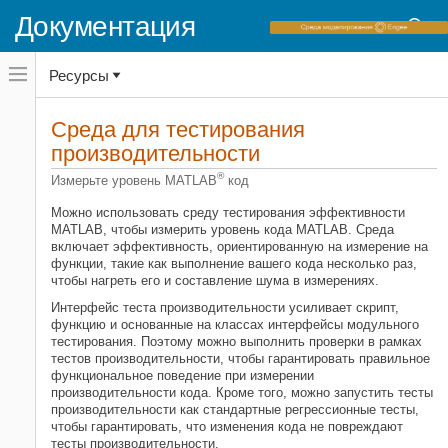
Документация
Переключатель
Ресурсы
навигационного
меню
вне
Домашняя страница документации
холста
Среда для тестирования
MATLAB
переключатель
производительности
навигационного
Инструменты разработки программного
меню
обеспечения
®
Измерьте уровень MATLAB
код
вне
Среда тестирования
холста
Можно использовать среду тестирования эффективности
MATLAB, чтобы измерить уровень кода MATLAB. Среда
Категория
включает эффективность, ориентированную на измерение на
Модульные тесты на основе
функции, такие как выполнение вашего кода несколько раз,
скриптов
чтобы нагреть его и составление шума в измерениях.
Функциональные модульные тесты
Интерфейс теста производительности усиливает скрипт,
функцию и основанные на классах интерфейсы модульного
Основанные на классах модульные
тестирования. Поэтому можно выполнить проверки в рамках
тесты
тестов производительности, чтобы гарантировать правильное
Расширение среды модульного
функциональное поведение при измерении
тестирования
производительности кода. Кроме того, можно запустить тесты
Среда тестирования приложения
производительности как стандартные регрессионные тесты,
чтобы гарантировать, что изменения кода не повреждают
Среда для тестирования
тесты производительности.