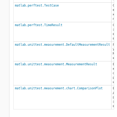
matlab.perftest.TestCase
Су
ma
кл
пр
matlab.perftest.TimeResult
Сл
эк
вр
вы
matlab.unittest.measurement.DefaultMeasurementResult
Ре
ум
Me
кл
matlab.unittest.measurement.MeasurementResult
Ба
кл
со
ре
из
matlab.unittest.measurement.chart.ComparisonPlot
Ви
дв
ре
эк
вр