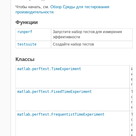
производительности
Чтобы начать, см.
Обзор Среды для тестирования
Платформа для мокинга
производительности
.
Функции
runperf
Запустите набор тестов для измерения
эффективности
testsuite
Создайте набор тестов
Классы
matlab.perftest.TimeExperiment
Ин
из
вы
по
matlab.perftest.FixedTimeExperiment
Ti
со
по
из
matlab.perftest.FrequentistTimeExperiment
Ti
со
пе
ко
из