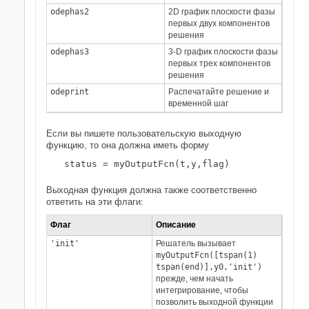
odephas2
2D график плоскости фазы
первых двух компонентов
решения
odephas3
3-D график плоскости фазы
первых трех компонентов
решения
odeprint
Распечатайте решение и
временной шаг
Если вы пишете пользовательскую выходную
функцию, то она должна иметь форму
status = myOutputFcn(t,y,flag)
Выходная функция должна также соответственно
ответить на эти флаги:
Флаг
Описание
'init'
Решатель вызывает
myOutputFcn([tspan(1)
tspan(end)],y0,'init')
прежде, чем начать
интегрирование, чтобы
позволить выходной функции