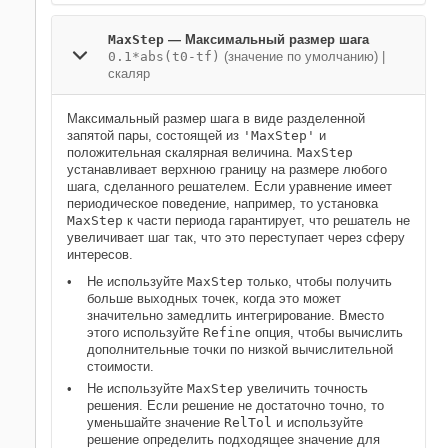
MaxStep
—
Максимальный размер шага
0.1*abs(t0-tf)
(значение по умолчанию) |
скаляр
Максимальный размер шага в виде разделенной
запятой пары, состоящей из
'MaxStep'
и
положительная скалярная величина.
MaxStep
устанавливает верхнюю границу на размере любого
шага, сделанного решателем. Если уравнение имеет
периодическое поведение, например, то установка
MaxStep
к части периода гарантирует, что решатель не
увеличивает шаг так, что это переступает через сферу
интересов.
Не используйте
MaxStep
только, чтобы получить
больше выходных точек, когда это может
значительно замедлить интегрирование. Вместо
этого используйте
Refine
опция, чтобы вычислить
дополнительные точки по низкой вычислительной
стоимости.
Не используйте
MaxStep
увеличить точность
решения. Если решение не достаточно точно, то
уменьшайте значение
RelTol
и используйте
решение определить подходящее значение для