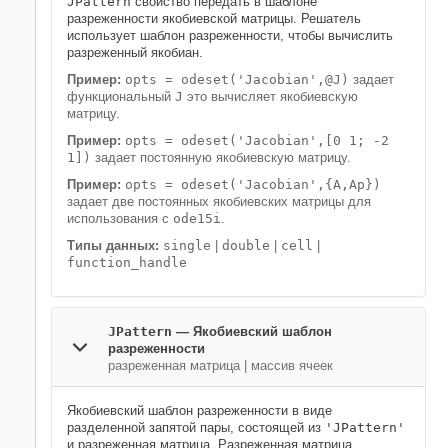
JPattern
свойство передать в шаблоне
разреженности якобиевской матрицы. Решатель
использует шаблон разреженности, чтобы вычислить
разреженный якобиан.
Пример:
opts = odeset('Jacobian',@J)
задает
функциональный
J
это вычисляет якобиевскую
матрицу.
Пример:
opts = odeset('Jacobian',[0 1; -2
1])
задает постоянную якобиевскую матрицу.
Пример:
opts = odeset('Jacobian',{A,Ap})
задает две постоянных якобиевских матрицы для
использования с
ode15i
.
Типы данных:
single
|
double
|
cell
|
function_handle
JPattern
—
Якобиевский шаблон
разреженности
разреженная матрица
|
массив ячеек
Якобиевский шаблон разреженности в виде
разделенной запятой пары, состоящей из
'JPattern'
и разреженная матрица. Разреженная матрица