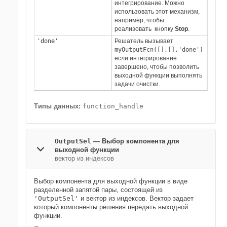
интегрирование. Можно
использовать этот механизм,
например, чтобы
реализовать кнопку
Stop
.
'done'
Решатель вызывает
myOutputFcn([],[],'done')
если интегрирование
завершено, чтобы позволить
выходной функции выполнять
задачи очистки.
Типы данных:
function_handle
OutputSel
—
Выбор компонента для
выходной функции
вектор из индексов
Выбор компонента для выходной функции в виде
разделенной запятой пары, состоящей из
'OutputSel'
и вектор из индексов. Вектор задает
который компоненты решения передать выходной
функции.