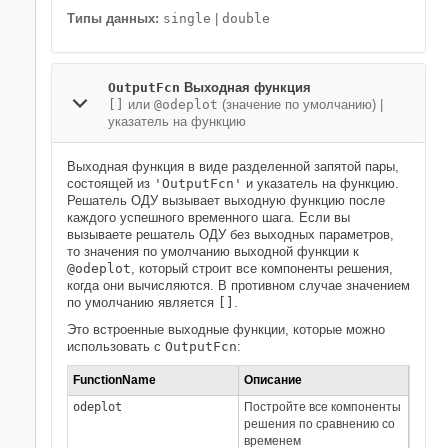
Типы данных:
single
|
double
OutputFcn
Выходная функция
[]
или
@odeplot
(значение по умолчанию) |
указатель на функцию
Выходная функция в виде разделенной запятой пары,
состоящей из
'OutputFcn'
и указатель на функцию.
Решатель ОДУ вызывает выходную функцию после
каждого успешного временного шага. Если вы
вызываете решатель ОДУ без выходных параметров,
то значения по умолчанию выходной функции к
@odeplot
, который строит все компоненты решения,
когда они вычисляются. В противном случае значением
по умолчанию является
[]
.
Это встроенные выходные функции, которые можно
использовать с
OutputFcn
:
FunctionName
Описание
odeplot
Постройте все компоненты
решения по сравнению со
временем