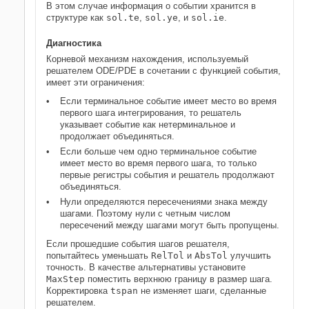
В этом случае информация о событии хранится в
структуре как
sol.te
,
sol.ye
, и
sol.ie
.
Диагностика
Корневой механизм нахождения, используемый
решателем ODE/PDE в сочетании с функцией события,
имеет эти ограничения:
Если терминальное событие имеет место во время
первого шага интегрирования, то решатель
указывает событие как нетерминальное и
продолжает объединяться.
Если больше чем одно терминальное событие
имеет место во время первого шага, то только
первые регистры события и решатель продолжают
объединяться.
Нули определяются пересечениями знака между
шагами. Поэтому нули с четным числом
пересечений между шагами могут быть пропущены.
Если прошедшие события шагов решателя,
попытайтесь уменьшать
RelTol
и
AbsTol
улучшить
точность. В качестве альтернативы установите
MaxStep
поместить верхнюю границу в размер шага.
Корректировка
tspan
не изменяет шаги, сделанные
решателем.