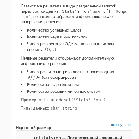
Статистика решателя в виде разделенной запятой
пары, состоящей из
'Stats'
и
'on'
или
'off'
. Когда
'on'
, решатель отображает информацию после
завершения решения:
Количество успешных шагов
Количество неудачных попыток
Число раз функция ОДУ было названо, чтобы
f
t
,
y
оценить
(
)
Неявные решатели отображают дополнительную
информацию о решении:
Число раз, что матрица частных производных
∂
f
∂
y
/
был сформирован
Количество LU-разложений
Количество решений линейных систем
Пример:
opts = odeset('Stats','on')
Типы данных: char
|
string
свернуть все
Неродной размер
InitialStep
—
Предложенный начальный