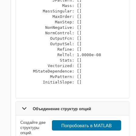
            JPattern: []

                Mass: []

        MassSingular: []

            MaxOrder: []

             MaxStep: []

         NonNegative: []

         NormControl: []

           OutputFcn: []

           OutputSel: []

              Refine: []

              RelTol: 1.0000e-08

               Stats: []

          Vectorized: []

    MStateDependence: []

           MvPattern: []

        InitialSlope: []

Объединение структур опций
Создайте две
Попробовать в MATLAB
структуры
опций.