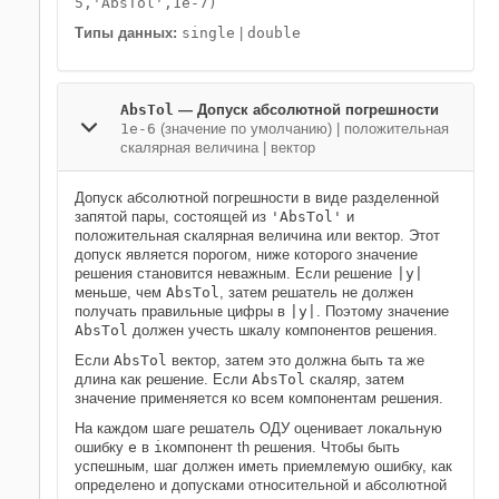
5,'AbsTol',1e-7)
Типы данных:
single
|
double
AbsTol
—
Допуск абсолютной погрешности
1e-6
(значение по умолчанию) |
положительная
скалярная величина
|
вектор
Допуск абсолютной погрешности в виде разделенной
запятой пары, состоящей из
'AbsTol'
и
положительная скалярная величина или вектор. Этот
допуск является порогом, ниже которого значение
решения становится неважным. Если решение
|y|
меньше, чем
AbsTol
, затем решатель не должен
получать правильные цифры в
|y|
. Поэтому значение
AbsTol
должен учесть шкалу компонентов решения.
Если
AbsTol
вектор, затем это должна быть та же
длина как решение. Если
AbsTol
скаляр, затем
значение применяется ко всем компонентам решения.
На каждом шаге решатель ОДУ оценивает локальную
ошибку
e
в
i
компонент th решения. Чтобы быть
успешным, шаг должен иметь приемлемую ошибку, как
определено и допусками относительной и абсолютной