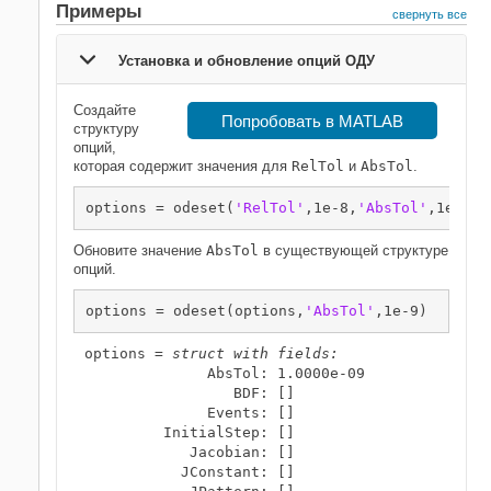
Примеры
свернуть все
Установка и обновление опций ОДУ
Создайте
Попробовать в MATLAB
структуру
опций,
которая содержит значения для
RelTol
и
AbsTol
.
options = odeset(
'RelTol'
,1e-8,
'AbsTol'
,1e-10)
Обновите значение
AbsTol
в существующей структуре
опций.
options = odeset(options,
'AbsTol'
,1e-9)
options = 
struct with fields:
              AbsTol: 1.0000e-09

                 BDF: []

              Events: []

         InitialStep: []

            Jacobian: []

           JConstant: []
