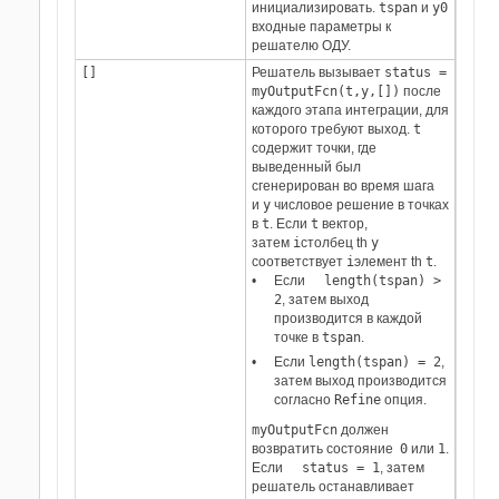
инициализировать.
tspan
и
y0
входные параметры к
решателю ОДУ.
[]
Решатель вызывает
status =
myOutputFcn(t,y,[])
после
каждого этапа интеграции, для
которого требуют выход.
t
содержит точки, где
выведенный был
сгенерирован во время шага
и
y
числовое решение в точках
в
t
. Если
t
вектор,
затем
i
столбец th
y
соответствует
i
элемент th
t
.
Если
length(tspan) >
2
, затем выход
производится в каждой
точке в
tspan
.
Если
length(tspan) = 2
,
затем выход производится
согласно
Refine
опция.
myOutputFcn
должен
возвратить состояние
0
или
1
.
Если
status = 1
, затем
решатель останавливает