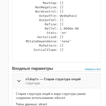
             MaxStep: []

         NonNegative: []

         NormControl: []

           OutputFcn: @odephas2

           OutputSel: []

              Refine: []

              RelTol: 1.0000e-08

               Stats: 'on'

          Vectorized: []

    MStateDependence: 'none'

           MvPattern: []

        InitialSlope: []

Входные параметры
свернуть все
oldopts
—
Старая структура опций
структура
Старая структура опций в виде структуры ранее
созданное использование
odeset
.
Типы данных: struct