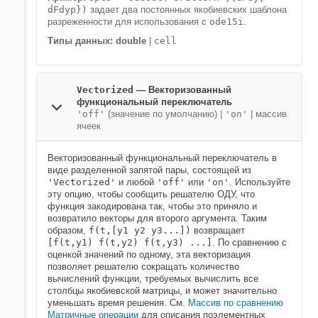
dFdyp})
задает два постоянных якобиевских шаблона
разреженности для использования с
ode15i
.
Типы данных: double
|
cell
Vectorized
—
Векторизованный
функциональный переключатель
'off'
(значение по умолчанию) |
'on'
|
массив
ячеек
Векторизованный функциональный переключатель в
виде разделенной запятой пары, состоящей из
'Vectorized'
и любой
'off'
или
'on'
. Используйте
эту опцию, чтобы сообщить решателю ОДУ, что
функция закодирована так, чтобы это приняло и
возвратило векторы для второго аргумента. Таким
образом,
f(t,[y1 y2 y3...])
возвращает
[f(t,y1) f(t,y2) f(t,y3) ...]
. По сравнению с
оценкой значений по одному, эта векторизация
позволяет решателю сокращать количество
вычислений функции, требуемых вычислить все
столбцы якобиевской матрицы, и может значительно
уменьшать время решения. См.
Массив по сравнению
Матричные операции
для описания поэлементных