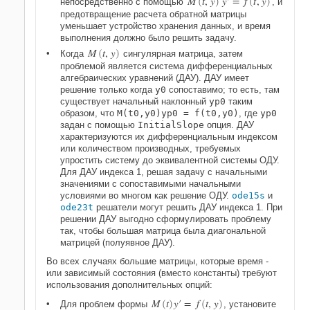
M
t
,
y
y
′
=
f
t
,
y
непосредственно с помощью
(
)
(
)
, и
предотвращение расчета обратной матрицы
уменьшает устройство хранения данных, и время
выполнения должно было решить задачу.
M
t
,
y
Когда
(
)
сингулярная матрица, затем
проблемой является система дифференциальных
алгебраических уравнений (ДАУ). ДАУ имеет
решение только когда
y0
сопоставимо; то есть, там
существует начальный наклонный
yp0
таким
образом, что
M(t0,y0)yp0 = f(t0,y0)
, где
yp0
задан с помощью
InitialSlope
опция. ДАУ
характеризуются их дифференциальным индексом
или количеством производных, требуемых
упростить систему до эквивалентной системы ОДУ.
Для ДАУ индекса 1, решая задачу с начальными
значениями с сопоставимыми начальными
условиями во многом как решение ОДУ.
ode15s
и
ode23t
решатели могут решить ДАУ индекса 1. При
решении ДАУ выгодно сформулировать проблему
так, чтобы большая матрица была диагональной
матрицей (полуявное ДАУ).
Во всех случаях большие матрицы, которые время -
или зависимый состояния (вместо константы) требуют
использования дополнительных опций:
M
t
y
′
=
f
t
,
y
Для проблем формы
(
)
(
)
, установите