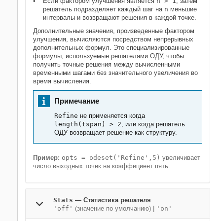
Если фактором улучшения является
n > 1
, затем
решатель подразделяет каждый шаг на
n
меньшие
интервалы и возвращают решения в каждой точке.
Дополнительные значения, произведенные фактором
улучшения, вычисляются посредством непрерывных
дополнительных формул. Это специализированные
формулы, используемые решателями ОДУ, чтобы
получить точные решения между вычисленными
временными шагами без значительного увеличения во
время вычисления.
Примечание
Refine
не применяется когда
length(tspan) > 2
, или когда решатель
ОДУ возвращает решение как структуру.
Пример:
opts = odeset('Refine',5)
увеличивает
число выходных точек на коэффициент пять.
Stats
—
Статистика решателя
'off'
(значение по умолчанию) |
'on'