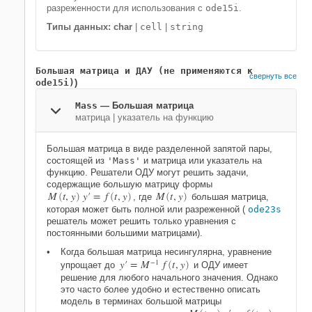
разреженности для использования с
ode15i
.
Типы данных: char
|
cell
|
string
Большая матрица и ДАУ (не применяются к
свернуть все
ode15i)
)
Mass
—
Большая матрица
матрица
|
указатель на функцию
Большая матрица в виде разделенной запятой пары,
состоящей из
'Mass'
и матрица или указатель на
функцию. Решатели ОДУ могут решить задачи,
содержащие большую матрицу формы
M
t
,
y
y
′
=
f
t
,
y
M
t
,
y
(
)
(
)
, где
(
)
большая матрица,
которая может быть полной или разреженной (
ode23s
решатель может решить только уравнения с
постоянными большими матрицами).
Когда большая матрица несингулярна, уравнение
y
′
=
M
−
1
f
t
,
y
упрощает до
(
)
и ОДУ имеет
решение для любого начального значения. Однако
это часто более удобно и естественно описать
модель в терминах большой матрицы