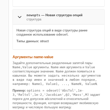
newopts
—
Новая структура опций
структура
Новая структура опций в виде структуры ранее
созданное использование
odeset
.
Типы данных: struct
Аргументы name-value
Задайте дополнительные разделенные запятой пары
Name,Value
аргументы.
Name
имя аргумента и
Value
соответствующее значение.
Name
должен появиться в
кавычках.
Вы можете задать несколько аргументов
в виде пар имен и значений в любом порядке,
например: Name1, Value1, ..., NameN, ValueN
.
Пример:
options = odeset('AbsTol',1e-
3,'Reltol',1e-2,'Jacobian',@J,'Mass',M)
задает
пороги для допусков абсолютной и относительной
погрешности, функция, которая возвращает якобиевскую
матрицу и числовую большую матрицу.