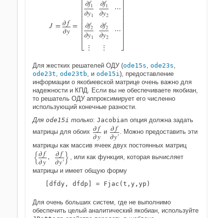


∂
f
∂
f
1
1
⋯


∂
y
∂
y


1
2


∂
f


∂
f
∂
f
J
=
=


2
2

⋯

∂
y


∂
y
∂
y


1
2
⋮
⋮
Для жестких решателей ОДУ (
ode15s
,
ode23s
,
ode23t
,
ode23tb
, и
ode15i
), предоставление
информации о якобиевской матрице очень важно для
надежности и КПД. Если вы не обеспечиваете якобиан,
то решатель ОДУ аппроксимирует его численно
использующий конечные разности.
Для
ode15i
только
:
Jacobian
опция должна задать
∂
f
∂
f
матрицы для обоих
и
. Можно предоставить эти
∂
y
∂
y
′
матрицы как массив ячеек двух постоянных матриц
{
}
∂
f
∂
f
,
, или как функция, которая вычисляет
∂
y
∂
y
′
матрицы и имеет общую форму
[dfdy, dfdp] = Fjac(t,y,yp)
Для очень больших систем, где не выполнимо
обеспечить целый аналитический якобиан, используйте