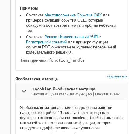
Примеры
Смотрите
Местоположение События ОДУ
для
примеров функций события ODE, которые
обнаруживают возвраты мяча и орбиты небесных
тел.
Смотрите
Решают Колебательный УЧП с
Регистрацией событий
для примера функции
события PDE обнаружение нулевых пересечений
колебательного решения.
Типы данных:
function_handle
свернуть все
Якобиевская матрица
Jacobian
Якобиевская матрица
матрица
|
указатель на функцию
|
массив ячеек
Якобиевская матрица в виде разделенной запятой
пары, состоящей из
'Jacobian'
и матрица или
функция, которая оценивает якобиан. Якобиан является
матрицей частных производных функции, которая
определяет дифференциальные уравнения.