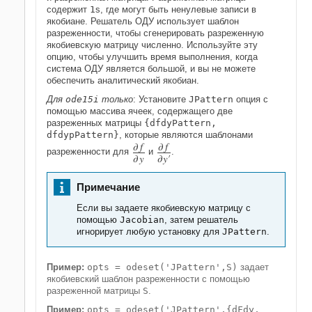
содержит
1
s, где могут быть ненулевые записи в
якобиане. Решатель ОДУ использует шаблон
разреженности, чтобы сгенерировать разреженную
якобиевскую матрицу численно. Используйте эту
опцию, чтобы улучшить время выполнения, когда
система ОДУ является большой, и вы не можете
обеспечить аналитический якобиан.
Для
ode15i
только
: Установите
JPattern
опция с
помощью массива ячеек, содержащего две
разреженных матрицы
{dfdyPattern,
dfdypPattern}
, которые являются шаблонами
∂
f
∂
f
разреженности для
и
.
∂
y
∂
y
′
Примечание
Если вы задаете якобиевскую матрицу с
помощью
Jacobian
, затем решатель
игнорирует любую установку для
JPattern
.
Пример:
opts = odeset('JPattern',S)
задает
якобиевский шаблон разреженности с помощью
разреженной матрицы
S
.
Пример:
opts = odeset('JPattern',{dFdy,