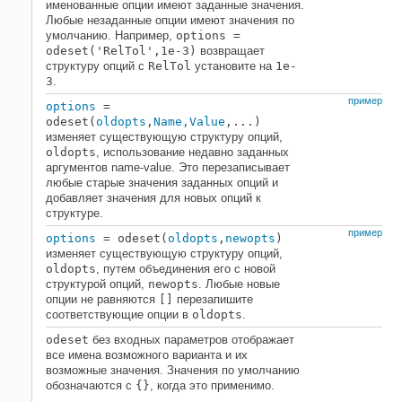
именованные опции имеют заданные значения.
Синтаксис
Любые незаданные опции имеют значения по
умолчанию. Например,
options =
Описание
odeset('RelTol',1e-3)
возвращает
Примеры
структуру опций с
RelTol
установите на
1e-
Входные параметры
3
.
Выходные аргументы
пример
options
=
Советы
odeset(
oldopts
,
Name,Value
,...)
изменяет существующую структуру опций,
Расширенные возможности
oldopts
, использование недавно заданных
Смотрите также
аргументов name-value. Это перезаписывает
любые старые значения заданных опций и
добавляет значения для новых опций к
структуре.
пример
options
= odeset(
oldopts
,
newopts
)
изменяет существующую структуру опций,
oldopts
, путем объединения его с новой
структурой опций,
newopts
. Любые новые
опции не равняются
[]
перезапишите
соответствующие опции в
oldopts
.
odeset
без входных параметров отображает
все имена возможного варианта и их
возможные значения. Значения по умолчанию
обозначаются с
{}
, когда это применимо.