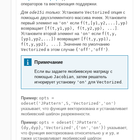
операторов та векторизация поддержки.
Для
ode15i
только
: Установите
Vectorized
опция с
помощью двухэлементного массива ячеек. Установите
первый элемент на
'on'
если
f(t,[y1,y2,...],yp)
возвращает
[f(t,y1,yp), f(t,y2,yp), ...]
.
Установите второй элемент на
'on'
если
f(t,y,
[yp1,yp2,...])
возвращает
[f(t,y,yp1),
f(t,y,yp2), ...]
. Значение по умолчанию
Vectorized
в этом случае
{'off','off'}
.
Примечание
Если вы задаете якобиевскую матрицу с
помощью
Jacobian
, затем решатель
игнорирует установку
'on'
для
Vectorized
.
Пример:
opts =
odeset('JPattern',S,'Vectorized','on')
указывает, что функция векторизована и устанавливает
якобиевский шаблон разреженности.
Пример:
opts = odeset('JPattern',
{dy,dyp},'Vectorized',{'on','on'})
указывает,
что функция векторизована относительно
y
и
yp
, и
также устанавливает якобиевский шаблон