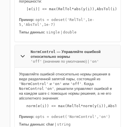
погрешности:
|e(i)| <= max(RelTol*abs(y(i)),AbsTol(i))
Пример:
opts = odeset('RelTol',1e-
5,'AbsTol',1e-7)
Типы данных:
single
|
double
NormControl
—
Управляйте ошибкой
относительно нормы
'off'
(значение по умолчанию) |
'on'
Управляйте ошибкой относительно нормы решения в
виде разделенной запятой пары, состоящей из
'NormControl'
и
'on'
или
'off'
. Когда
NormControl
'on'
, решатели управляют ошибкой
e
на каждом шаге с помощью нормы решения, а не его
абсолютного значения:
norm(e(i)) <= max(RelTol*norm(y(i)),AbsTol(i
Пример:
opts = odeset('NormControl','on')
Типы данных: char
|
string