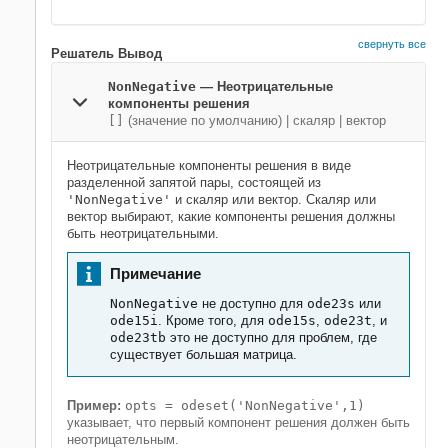
свернуть все
Решатель Вывод
NonNegative
—
Неотрицательные
компоненты решения
[]
(значение по умолчанию) |
скаляр
|
вектор
Неотрицательные компоненты решения в виде
разделенной запятой пары, состоящей из
'NonNegative'
и скаляр или вектор. Скаляр или
вектор выбирают, какие компоненты решения должны
быть неотрицательными.
Примечание
NonNegative
не доступно для
ode23s
или
ode15i
. Кроме того, для
ode15s
,
ode23t
, и
ode23tb
это не доступно для проблем, где
существует большая матрица.
Пример:
opts = odeset('NonNegative',1)
указывает, что первый компонент решения должен быть
неотрицательным.