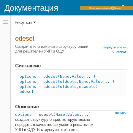
Документация
Переключатель
Ресурсы
навигационного
меню
вне
Домашняя страница документации
холста
odeset
переключатель
MATLAB
навигационного
Создайте или измените структуру опций
свернуть все на
меню
для решателей УЧП и ОДУ
Математика
странице
вне
Численное интегрирование и
холста
дифференциальные уравнения
Синтаксис
Обыкновенные дифференциальные
уравнения
options = odeset(Name,Value,...)
options = odeset(oldopts,Name,Value,...)
MATLAB
options = odeset(oldopts,newopts)
odeset
Математика
Численное интегрирование и
дифференциальные уравнения
Описание
1D дифференциальные уравнения с
пример
частными производными
options
= odeset(
Name,Value
,...)
создает структуру опций, которую можно
передать в качестве аргумента решателям
odeset
УЧП и ОДУ. В структуре,
options
,
НА ЭТОЙ СТРАНИЦЕ