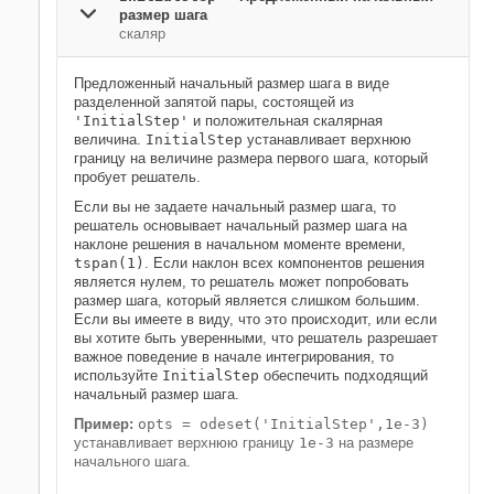
размер шага
скаляр
Предложенный начальный размер шага в виде
разделенной запятой пары, состоящей из
'InitialStep'
и положительная скалярная
величина.
InitialStep
устанавливает верхнюю
границу на величине размера первого шага, который
пробует решатель.
Если вы не задаете начальный размер шага, то
решатель основывает начальный размер шага на
наклоне решения в начальном моменте времени,
tspan(1)
. Если наклон всех компонентов решения
является нулем, то решатель может попробовать
размер шага, который является слишком большим.
Если вы имеете в виду, что это происходит, или если
вы хотите быть уверенными, что решатель разрешает
важное поведение в начале интегрирования, то
используйте
InitialStep
обеспечить подходящий
начальный размер шага.
Пример:
opts = odeset('InitialStep',1e-3)
устанавливает верхнюю границу
1e-3
на размере
начального шага.