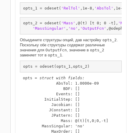
opts_1 = odeset(
'RelTol'
,1e-8,
'AbsTol'
,1e-9,
'O
opts_2 = odeset(
'Mass'
,@(t) [t 0; 0 -t],
'MStat
'MassSingular'
,
'no'
,
'OutputFcn'
,@odephas2)
Объедините структуры опций, дав настройку
opts_2
.
Поскольку обе структуры содержат различные
значения для
OutputFcn
, значение в
opts_2
заменяет тот в
opts_1
.
opts = odeset(opts_1,opts_2)
opts = 
struct with fields:
              AbsTol: 1.0000e-09

                 BDF: []

              Events: []

         InitialStep: []

            Jacobian: []

           JConstant: []

            JPattern: []

                Mass: @(t)[t,0;0,-t]

        MassSingular: 'no'

            MaxOrder: []
