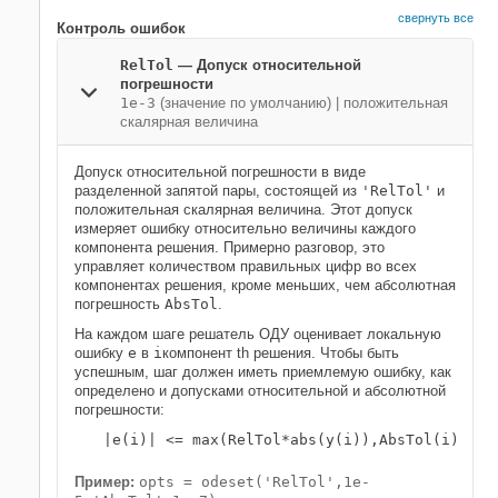
свернуть все
Контроль ошибок
RelTol
—
Допуск относительной
погрешности
1e-3
(значение по умолчанию) |
положительная
скалярная величина
Допуск относительной погрешности в виде
разделенной запятой пары, состоящей из
'RelTol'
и
положительная скалярная величина. Этот допуск
измеряет ошибку относительно величины каждого
компонента решения. Примерно разговор, это
управляет количеством правильных цифр во всех
компонентах решения, кроме меньших, чем абсолютная
погрешность
AbsTol
.
На каждом шаге решатель ОДУ оценивает локальную
ошибку
e
в
i
компонент th решения. Чтобы быть
успешным, шаг должен иметь приемлемую ошибку, как
определено и допусками относительной и абсолютной
погрешности:
|e(i)| <= max(RelTol*abs(y(i)),AbsTol(i))
Пример:
opts = odeset('RelTol',1e-