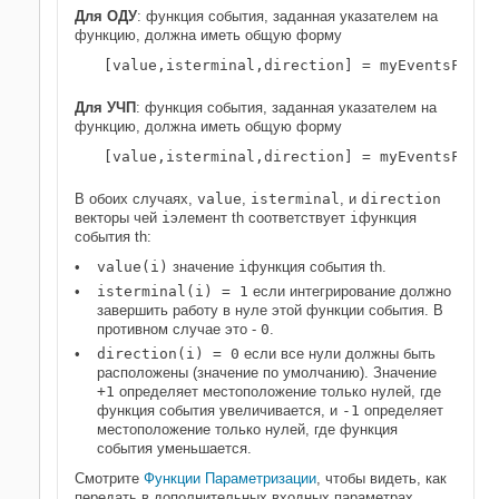
Для ОДУ
: функция события, заданная указателем на
функцию, должна иметь общую форму
[value,isterminal,direction] = myEventsFcn(t
Для УЧП
: функция события, заданная указателем на
функцию, должна иметь общую форму
[value,isterminal,direction] = myEventsFcn(m
В обоих случаях,
value
,
isterminal
, и
direction
векторы чей
i
элемент th соответствует
i
функция
события th:
value(i)
значение
i
функция события th.
isterminal(i) = 1
если интегрирование должно
завершить работу в нуле этой функции события. В
противном случае это -
0
.
direction(i) = 0
если все нули должны быть
расположены (значение по умолчанию). Значение
+1
определяет местоположение только нулей, где
функция события увеличивается, и
-1
определяет
местоположение только нулей, где функция
события уменьшается.
Смотрите
Функции Параметризации
, чтобы видеть, как
передать в дополнительных входных параметрах