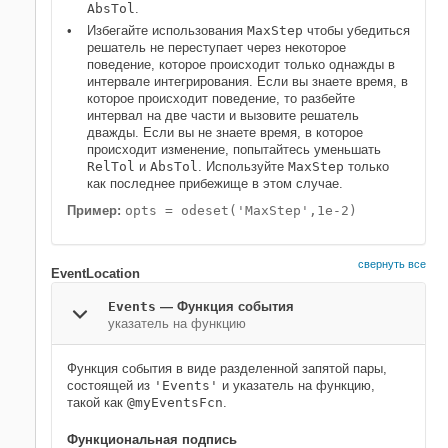
AbsTol
.
Избегайте использования
MaxStep
чтобы убедиться
решатель не переступает через некоторое
поведение, которое происходит только однажды в
интервале интегрирования. Если вы знаете время, в
которое происходит поведение, то разбейте
интервал на две части и вызовите решатель
дважды. Если вы не знаете время, в которое
происходит изменение, попытайтесь уменьшать
RelTol
и
AbsTol
. Используйте
MaxStep
только
как последнее прибежище в этом случае.
Пример:
opts = odeset('MaxStep',1e-2)
свернуть все
EventLocation
Events
—
Функция события
указатель на функцию
Функция события в виде разделенной запятой пары,
состоящей из
'Events'
и указатель на функцию,
такой как
@myEventsFcn
.
Функциональная подпись