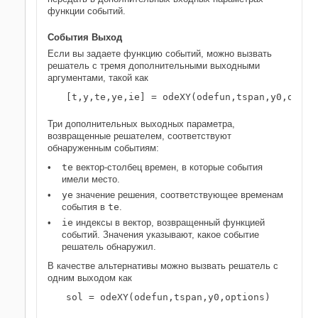
функции событий.
События Выход
Если вы задаете функцию событий, можно вызвать
решатель с тремя дополнительными выходными
аргументами, такой как
[t,y,te,ye,ie] = odeXY(odefun,tspan,y0,optio
Три дополнительных выходных параметра,
возвращенные решателем, соответствуют
обнаруженным событиям:
te
вектор-столбец времен, в которые события
имели место.
ye
значение решения, соответствующее временам
события в
te
.
ie
индексы в вектор, возвращенный функцией
событий. Значения указывают, какое событие
решатель обнаружил.
В качестве альтернативы можно вызвать решатель с
одним выходом как
sol = odeXY(odefun,tspan,y0,options)