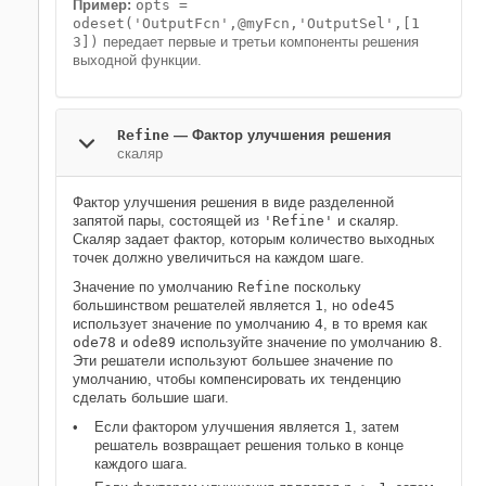
Пример:
opts =
odeset('OutputFcn',@myFcn,'OutputSel',[1
3])
передает первые и третьи компоненты решения
выходной функции.
Refine
—
Фактор улучшения решения
скаляр
Фактор улучшения решения в виде разделенной
запятой пары, состоящей из
'Refine'
и скаляр.
Скаляр задает фактор, которым количество выходных
точек должно увеличиться на каждом шаге.
Значение по умолчанию
Refine
поскольку
большинством решателей является
1
, но
ode45
использует значение по умолчанию
4
, в то время как
ode78
и
ode89
используйте значение по умолчанию
8
.
Эти решатели используют большее значение по
умолчанию, чтобы компенсировать их тенденцию
сделать большие шаги.
Если фактором улучшения является
1
, затем
решатель возвращает решения только в конце
каждого шага.