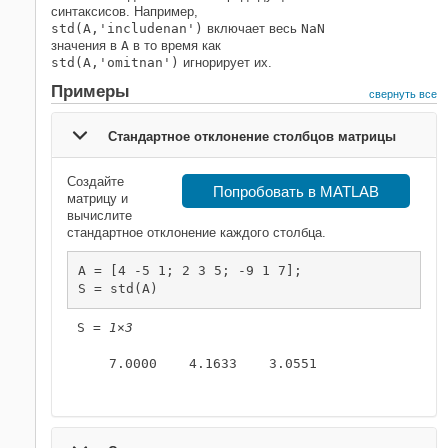
синтаксисов. Например,
std(A,'includenan')
включает весь
NaN
значения в
A
в то время как
std(A,'omitnan')
игнорирует их.
Примеры
свернуть все
Стандартное отклонение столбцов матрицы
Создайте
Попробовать в MATLAB
матрицу и
вычислите
стандартное отклонение каждого столбца.
A = [4 -5 1; 2 3 5; -9 1 7];

S = std(A)
S = 
1×3
    7.0000    4.1633    3.0551
