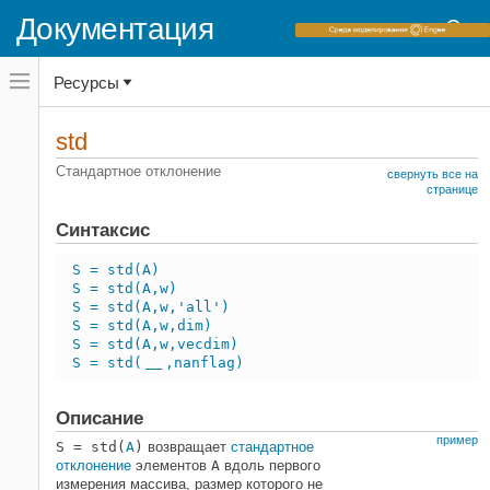
Документация
Переключатель
Ресурсы
навигационного
меню
вне
Домашняя страница документации
холста
std
переключатель
MATLAB
навигационного
Стандартное отклонение
свернуть все на
меню
Импорт и анализ данных
странице
вне
Описательная статистика
холста
Синтаксис
std
S = std(A)
НА ЭТОЙ СТРАНИЦЕ
S = std(A,w)
Синтаксис
S = std(A,w,'all')
S = std(A,w,dim)
Описание
S = std(A,w,vecdim)
Примеры
S = std(
,nanflag)
___
Входные параметры
Больше о
Описание
Расширенные возможности
пример
S = std(
A
)
возвращает
стандартное
Смотрите также
отклонение
элементов
A
вдоль первого
измерения массива, размер которого не