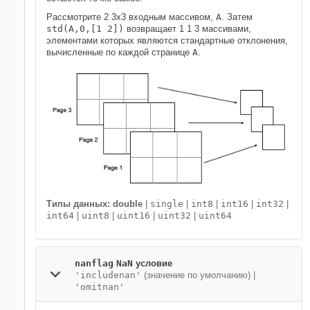
Рассмотрите 2 3х3 входным массивом,
A
. Затем
std(A,0,[1 2])
возвращает 1 1 3 массивами,
элементами которых являются стандартные отклонения,
вычисленные по каждой странице
A
.
Типы данных: double
|
single
|
int8
|
int16
|
int32
|
int64
|
uint8
|
uint16
|
uint32
|
uint64
nanflag
NaN
условие
'includenan'
(значение по умолчанию) |
'omitnan'