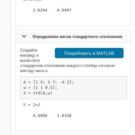
    2.8284    4.9497

Определение весов стандартного отклонения
Создайте
Попробовать в MATLAB
матрицу и
вычислите
стандартное отклонение каждого столбца согласно
вектору веса
w
.
A = [1 5; 3 7; -9 2];

w = [1 1 0.5];

S = std(A,w)
S = 
1×2
    4.4900    1.8330
