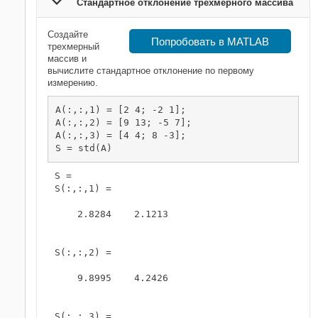
Стандартное отклонение трехмерного массива
Создайте
Попробовать в MATLAB
трехмерный
массив и
вычислите стандартное отклонение по первому
измерению.
A(:,:,1) = [2 4; -2 1];

A(:,:,2) = [9 13; -5 7];

A(:,:,3) = [4 4; 8 -3];

S = std(A)
S = 

S(:,:,1) =

    2.8284    2.1213

S(:,:,2) =

    9.8995    4.2426

S(:,:,3) =
