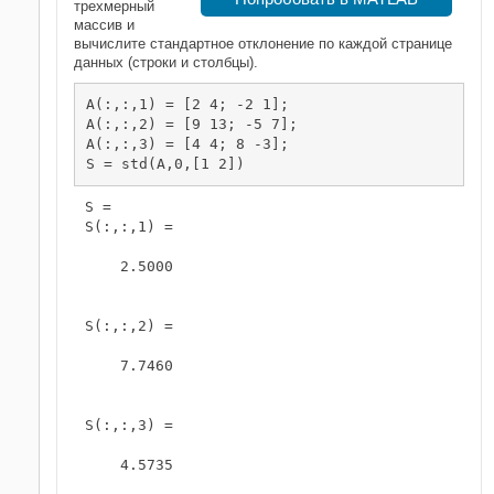
трехмерный
массив и
вычислите стандартное отклонение по каждой странице
данных (строки и столбцы).
A(:,:,1) = [2 4; -2 1];

A(:,:,2) = [9 13; -5 7];

A(:,:,3) = [4 4; 8 -3];

S = std(A,0,[1 2])
S = 

S(:,:,1) =

    2.5000

S(:,:,2) =

    7.7460

S(:,:,3) =

    4.5735
