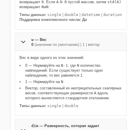
возвращает
0
. Если
A
0
-
0
пустой массив, затем
std(A)
возвращает
NaN
.
Типы данных:
single
|
double
|
datetime
|
duration
Поддержка комплексного числа: Да
w
—
Вес
0
(значение по умолчанию) |
1
|
вектор
Вес в виде одного из этих значений:
0
— Нормируйте на
N-1
, где
N
количество
наблюдений. Если существует только одно
наблюдение, то вес равняется 1.
1
— Нормируйте на
N
.
Вектор, составленный из неотрицательных скалярных
весов, соответствующих размерности
A
вдоль
которого вычисляется стандартное отклонение.
Типы данных:
single
|
double
dim
—
Размерность, которая задает