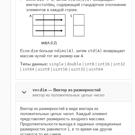
вектор-столбец, содержащий стандартное отклонение
элементов в каждой строке.
Если
dim
больше
ndims(A)
, затем
std(A)
возвращает
массив нулей тот же размер как
A
.
Типы данных:
single
|
double
|
int8
|
int16
|
int32
|
int64
|
uint8
|
uint16
|
uint32
|
uint64
vecdim
—
Вектор из размерностей
вектор из положительных целых чисел
Вектор из размерностей в виде вектора из
положительных целых чисел. Каждый элемент
представляет размерность входного массива.
Продолжительности выхода в заданных операционных
размерностях равняются 1, в то время как другие
остаются то же самое.