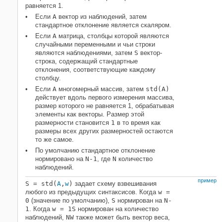
равняется 1.
Если
A
вектор из наблюдений, затем
стандартное отклонение является скаляром.
Если
A
матрица, столбцы которой являются
случайными переменными и чьи строки
являются наблюдениями, затем
S
вектор-
строка, содержащий стандартные
отклонения, соответствующие каждому
столбцу.
Если
A
многомерный массив, затем
std(A)
действует вдоль первого измерения массива,
размер которого не равняется 1, обрабатывая
элементы как векторы. Размер этой
размерности становится
1
в то время как
размеры всех других размерностей остаются
то же самое.
По умолчанию стандартное отклонение
нормировано на
N-1
, где
N
количество
наблюдений.
пример
S = std(
A
,
w
)
задает схему взвешивания
любого из предыдущих синтаксисов. Когда
w =
0
(значение по умолчанию),
S
нормирован на
N-
1
. Когда
w = 1
S
нормирован на количество
наблюдений,
N
W
также может быть вектор веса,