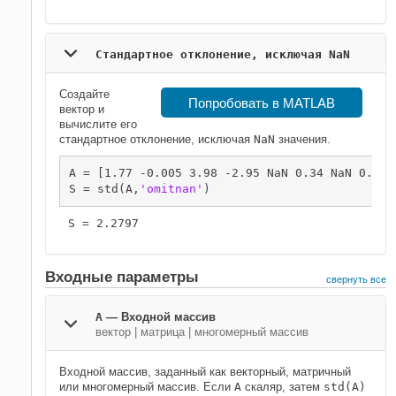
Стандартное отклонение, исключая NaN
Создайте
Попробовать в MATLAB
вектор и
вычислите его
стандартное отклонение, исключая
NaN
значения.
A = [1.77 -0.005 3.98 -2.95 NaN 0.34 NaN 0.19];
S = std(A,
'omitnan'
)
Входные параметры
свернуть все
A
—
Входной массив
вектор
|
матрица
|
многомерный массив
Входной массив, заданный как векторный, матричный
или многомерный массив. Если
A
скаляр, затем
std(A)