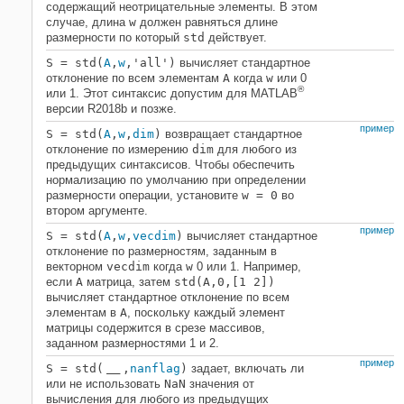
содержащий неотрицательные элементы. В этом
случае, длина
w
должен равняться длине
размерности по который
std
действует.
S = std(
A
,
w
,
'all'
)
вычисляет стандартное
отклонение по всем элементам
A
когда
w
или 0
®
или 1. Этот синтаксис допустим для MATLAB
версии R2018b и позже.
пример
S = std(
A
,
w
,
dim
)
возвращает стандартное
отклонение по измерению
dim
для любого из
предыдущих синтаксисов. Чтобы обеспечить
нормализацию по умолчанию при определении
размерности операции, установите
w = 0
во
втором аргументе.
пример
S = std(
A
,
w
,
vecdim
)
вычисляет стандартное
отклонение по размерностям, заданным в
векторном
vecdim
когда
w
0 или 1. Например,
если
A
матрица, затем
std(A,0,[1 2])
вычисляет стандартное отклонение по всем
элементам в
A
, поскольку каждый элемент
матрицы содержится в срезе массивов,
заданном размерностями 1 и 2.
пример
S = std(
,
nanflag
)
задает, включать ли
___
или не использовать
NaN
значения от
вычисления для любого из предыдущих