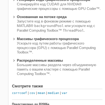
Сгенерируйте код CUDA® для NVIDIA®
графические процессоры с помощью GPU Coder™.
Основанная на потоке среда
Запустите код в фоновом режиме с помощью
MATLAB®
backgroundPool
или ускорьте код с
Parallel Computing Toolbox™
ThreadPool
.
Массивы графического процессора
Ускорьте код путем работы графического
процессора (GPU) с помощью Parallel Computing
Toolbox™.
Распределенные массивы
Большие массивы раздела через объединенную
память о вашем кластере с помощью Parallel
Computing Toolbox™.
Смотрите также
corrcoef
|
cov
|
mean
|
median
|
var
Представлено до R2006a