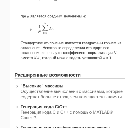
i
=
1
μ
A
где
является средним значением
:
N

1
μ
=
A
.
i
N
i
=
1
Стандартное отклонение является квадратным корнем из
отклонения. Некоторые определения стандартного
N
отклонения используют коэффициент нормализации
N-1
вместо
, который можно задать установкой
w
к
1
.
Расширенные возможности
"Высокие" массивы
Осуществление вычислений с массивами, которые
содержат больше строк, чем помещается в памяти.
Генерация кода C/C++
Генерация кода C и C++ с помощью MATLAB®
Coder™.
Генерация кода графического процессора