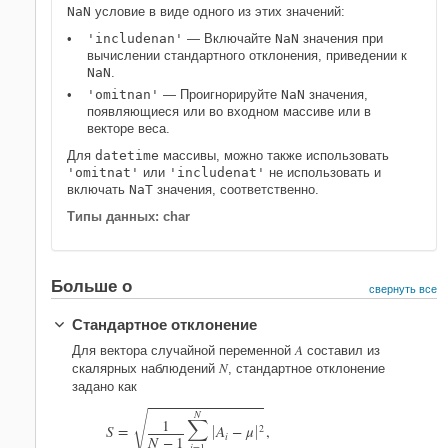
NaN
условие в виде одного из этих значений:
'includenan'
— Включайте
NaN
значения при
вычислении стандартного отклонения, приведении к
NaN
.
'omitnan'
— Проигнорируйте
NaN
значения,
появляющиеся или во входном массиве или в
векторе веса.
Для
datetime
массивы, можно также использовать
'omitnat'
или
'includenat'
не использовать и
включать
NaT
значения, соответственно.
Типы данных: char
Больше о
свернуть все
Стандартное отклонение
A
Для вектора случайной переменной
составил из
N
скалярных наблюдений
, стандартное отклонение
задано как
G
N

1
S
=
A
−
μ
2
,


i
N
−
1