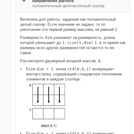
направление расчета
положительный целочисленный скаляр
Величина для работы, заданная как положительный
целый скаляр. Если значение не задано, то по
умолчанию это первый размер массива, не равный 1.
Размерность
dim
указывает на размерность, длина
которой уменьшает до
1
.
size(S,dim)
1
, в то время как
размеры всех других размерностей остаются то же
самое.
Рассмотрите двумерный входной массив,
A
.
Если
dim = 1
, затем
std(A,0,1)
возвращает
вектор-строку, содержащий стандартное отклонение
элементов в каждом столбце.
Если
dim = 2
, затем
std(A,0,2)
возвращает