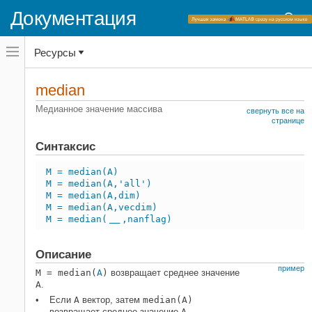
Документация
Переключатель
Ресурсы
навигационного
меню
вне
Домашняя страница документации
холста
median
переключатель
MATLAB
навигационного
Медианное значение массива
свернуть все на
меню
Импорт и анализ данных
странице
вне
Описательная статистика
холста
Синтаксис
median
M = median(A)
НА ЭТОЙ СТРАНИЦЕ
M = median(A,'all')
Синтаксис
M = median(A,dim)
M = median(A,vecdim)
Описание
M = median(
,nanflag)
___
Примеры
Входные параметры
Описание
Алгоритмы
пример
M = median(
A
)
возвращает среднее значение
Расширенные возможности
A
.
Смотрите также
Если
A
вектор, затем
median(A)
возвращает среднее значение
A
.