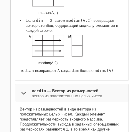
Если
dim = 2
, затем
median(A,2)
возвращает
вектор-столбец, содержащий медиану элементов в
каждой строке.
median
возвращает
A
когда
dim
больше
ndims(A)
.
vecdim
—
Вектор из размерностей
вектор из положительных целых чисел
Вектор из размерностей в виде вектора из
положительных целых чисел. Каждый элемент
представляет размерность входного массива.
Продолжительности выхода в заданных операционных
размерностях равняются 1, в то время как другие