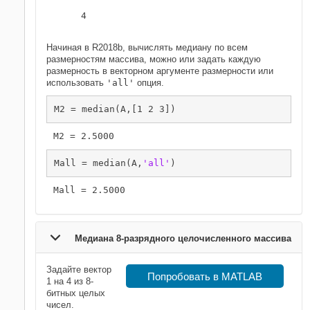
     4

Начиная в R2018b, вычислять медиану по всем
размерностям массива, можно или задать каждую
размерность в векторном аргументе размерности или
использовать
'all'
опция.
M2 = median(A,[1 2 3])
Mall = median(A,
'all'
)
Медиана 8-разрядного целочисленного массива
Задайте вектор
Попробовать в MATLAB
1 на 4 из 8-
битных целых
чисел.