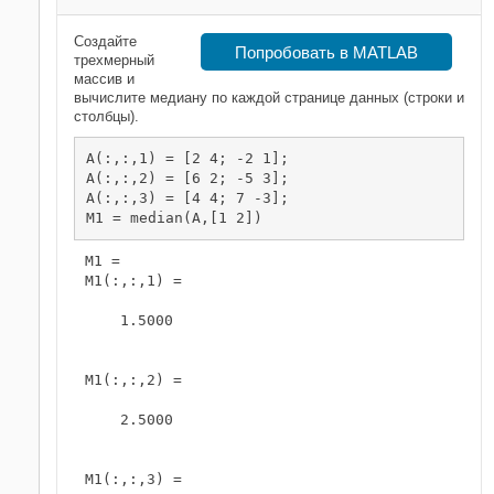
Создайте
Попробовать в MATLAB
трехмерный
массив и
вычислите медиану по каждой странице данных (строки и
столбцы).
A(:,:,1) = [2 4; -2 1];

A(:,:,2) = [6 2; -5 3];

A(:,:,3) = [4 4; 7 -3];

M1 = median(A,[1 2])
M1 = 

M1(:,:,1) =

    1.5000

M1(:,:,2) =

    2.5000

M1(:,:,3) =
