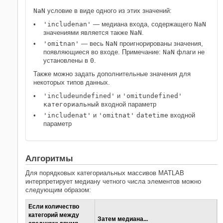
NaN
условие в виде одного из этих значений:
'includenan'
— медиана входа, содержащего
NaN
значениями является также
NaN
.
'omitnan'
— весь
NaN
проигнорированы значения,
появляющиеся во входе. Примечание:
NaN
флаги не
установлены в
0
.
Также можно задать дополнительные значения для
некоторых типов данных.
'includeundefined'
и
'omitundefined'
категориальный
входной параметр
'includenat'
и
'omitnat'
datetime
входной
параметр
Алгоритмы
Для порядковых категориальных массивов MATLAB
интерпретирует медиану четного числа элементов можно
следующим образом:
Если количество
категорий между
Затем медиана...