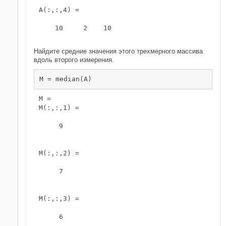
A(:,:,4) =

    10     2    10

Найдите средние значения этого трехмерного массива
вдоль второго измерения.
M = median(A)
M = 

M(:,:,1) =

     9

M(:,:,2) =

     7

M(:,:,3) =

     6
