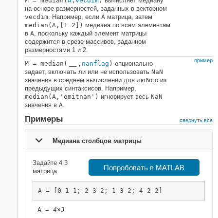
M = median(
A
,
vecdim
)
вычисляет медиану
на основе размерностей, заданных в векторном
vecdim
. Например, если
A
матрица, затем
median(A,[1 2])
медиана по всем элементам
в
A
, поскольку каждый элемент матрицы
содержится в срезе массивов, заданном
размерностями 1 и 2.
пример
M = median(
,
nanflag
)
опционально
___
задает, включать ли или не использовать
NaN
значения в среднем вычислении для любого из
предыдущих синтаксисов. Например,
median(A,'omitnan')
игнорирует весь
NaN
значения в
A
.
Примеры
свернуть все
Медиана столбцов матрицы
Задайте 4 3
Попробовать в MATLAB
матрица.
A = [0 1 1; 2 3 2; 1 3 2; 4 2 2]
A = 
4×3