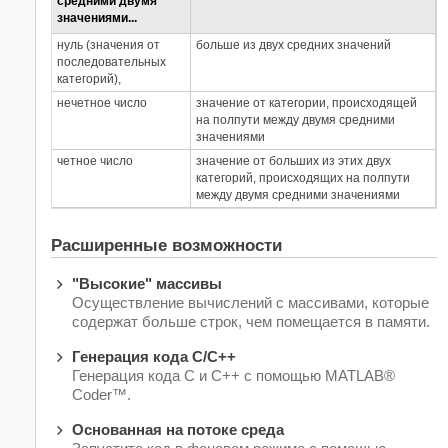
средними двумя
значениями...
нуль (значения от
больше из двух средних значений
последовательных
категорий),
нечетное число
значение от категории, происходящей
на полпути между двумя средними
значениями
четное число
значение от больших из этих двух
категорий, происходящих на полпути
между двумя средними значениями
Расширенные возможности
"Высокие" массивы
Осуществление вычислений с массивами, которые
содержат больше строк, чем помещается в памяти.
Генерация кода C/C++
Генерация кода C и C++ с помощью MATLAB®
Coder™.
Основанная на потоке среда