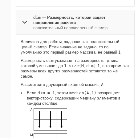
dim
—
Размерность, которая задает
направление расчета
положительный целочисленный скаляр
Величина для работы, заданная как положительный
целый скаляр. Если значение не задано, то по
умолчанию это первый размер массива, не равный 1.
Размерность
dim
указывает на размерность, длина
которой уменьшает до
1
.
size(M,dim)
1
, в то время как
размеры всех других размерностей остаются то же
самое.
Рассмотрите двумерный входной массив,
A
.
Если
dim = 1
, затем
median(A,1)
возвращает
вектор-строку, содержащий медиану элементов в
каждом столбце.