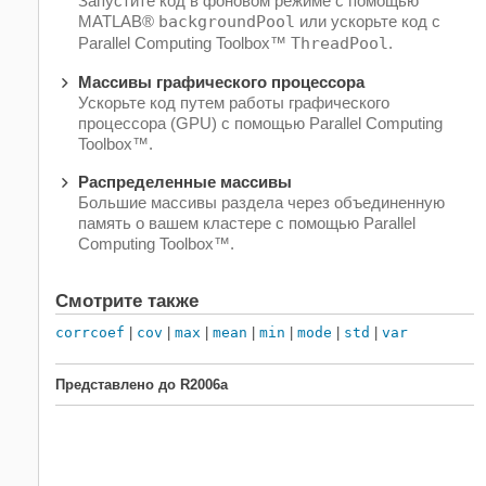
Запустите код в фоновом режиме с помощью
MATLAB®
backgroundPool
или ускорьте код с
Parallel Computing Toolbox™
ThreadPool
.
Массивы графического процессора
Ускорьте код путем работы графического
процессора (GPU) с помощью Parallel Computing
Toolbox™.
Распределенные массивы
Большие массивы раздела через объединенную
память о вашем кластере с помощью Parallel
Computing Toolbox™.
Смотрите также
corrcoef
|
cov
|
max
|
mean
|
min
|
mode
|
std
|
var
Представлено до R2006a