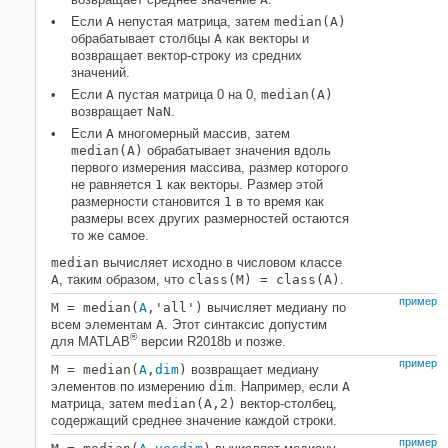
Если
A
непустая матрица, затем
median(A)
обрабатывает столбцы
A
как векторы и
возвращает вектор-строку из средних
значений.
Если
A
пустая матрица 0 на 0,
median(A)
возвращает
NaN
.
Если
A
многомерный массив, затем
median(A)
обрабатывает значения вдоль
первого измерения массива, размер которого
не равняется
1
как векторы. Размер этой
размерности становится
1
в то время как
размеры всех других размерностей остаются
то же самое.
median
вычисляет исходно в числовом классе
A
, таким образом, что
class(M) = class(A)
.
пример
M = median(
A
,
'all'
)
вычисляет медиану по
всем элементам
A
. Этот синтаксис допустим
®
для MATLAB
версии R2018b и позже.
пример
M = median(
A
,
dim
)
возвращает медиану
элементов по измерению
dim
. Например, если
A
матрица, затем
median(A,2)
вектор-столбец,
содержащий среднее значение каждой строки.
пример