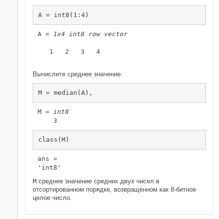
A = int8(1:4)
A = 
1x4 int8 row vector
   1   2   3   4

Вычислите среднее значение.
M = median(A),
M = 
int8
class(M)
ans = 

M
среднее значение средних двух чисел в
отсортированном порядке, возвращенном как 8-битное
целое число.