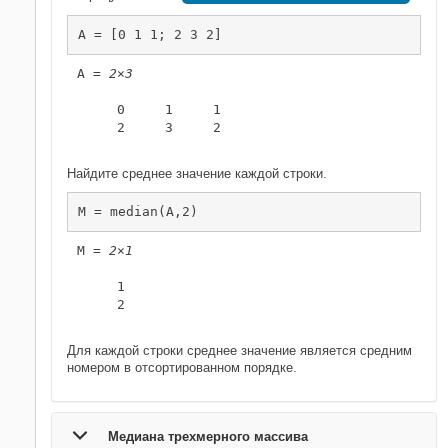
A = [0 1 1; 2 3 2]
A = 
2×3
     0     1     1

     2     3     2

Найдите среднее значение каждой строки.
M = median(A,2)
M = 
2×1
     1

     2

Для каждой строки среднее значение является средним
номером в отсортированном порядке.
Медиана трехмерного массива