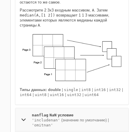
остаются то же самое.
Рассмотрите 2 3х3 входным массивом,
A
. Затем
median(A,[1 2])
возвращает 1 1 3 массивами,
элементами которых являются медианы каждой
страницы
A
.
Типы данных: double
|
single
|
int8
|
int16
|
int32
|
int64
|
uint8
|
uint16
|
uint32
|
uint64
nanflag
NaN
условие
'includenan'
(значение по умолчанию) |
'omitnan'