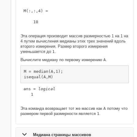
M(:,:,4) =

    10

Эта операция производит массив размерностью 1 на 1 на
4 путем вычисления медианы этих трех значений вдоль
второго измерения. Размер второго измерения
уменьшается до
1
.
Вычислите медиану по первому измерению
A
.
M = median(A,1);

isequal(A,M)
ans = 
logical
   1

Эта команда возвращает тот же массив как
A
потому что
размером первой размерности является
1
.
Медиана страницы массивов