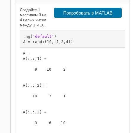
Создайте 1
Попробовать в MATLAB
массивом 3 на
4 целых чисел
между
1
и
10
.
rng(
'default'
)

A = randi(10,[1,3,4])
A = 

A(:,:,1) =

     9    10     2

A(:,:,2) =

    10     7     1

A(:,:,3) =

     3     6    10
