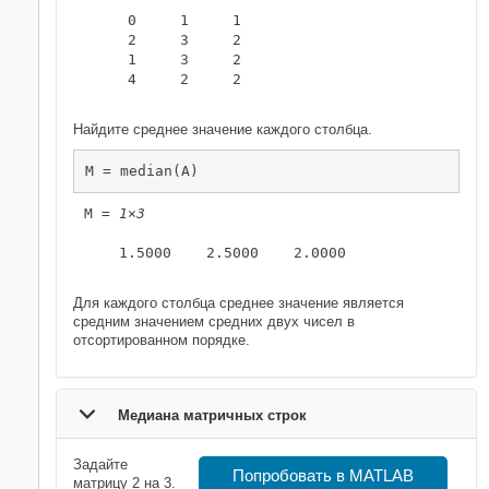
     0     1     1

     2     3     2

     1     3     2

     4     2     2

Найдите среднее значение каждого столбца.
M = median(A)
M = 
1×3
    1.5000    2.5000    2.0000

Для каждого столбца среднее значение является
средним значением средних двух чисел в
отсортированном порядке.
Медиана матричных строк
Задайте
Попробовать в MATLAB
матрицу 2 на 3.