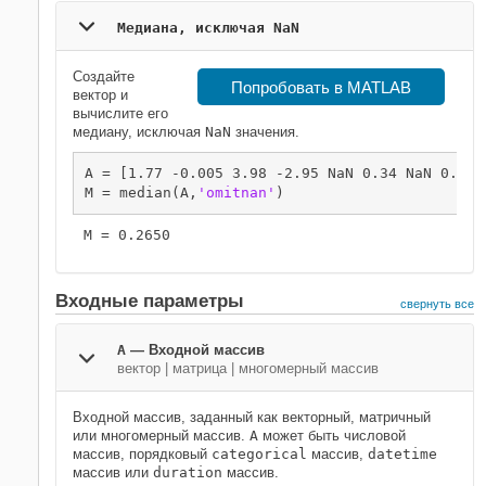
Медиана, исключая NaN
Создайте
Попробовать в MATLAB
вектор и
вычислите его
медиану, исключая
NaN
значения.
A = [1.77 -0.005 3.98 -2.95 NaN 0.34 NaN 0.19];
M = median(A,
'omitnan'
)
Входные параметры
свернуть все
A
—
Входной массив
вектор
|
матрица
|
многомерный массив
Входной массив, заданный как векторный, матричный
или многомерный массив.
A
может быть числовой
массив, порядковый
categorical
массив,
datetime
массив или
duration
массив.