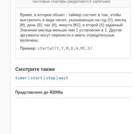
числовые скаляры разделяются запятыми
Время, в которое объект - таймер состоит в том, чтобы
выстрелить в виде чисел, указывающих на год (
Y
), месяц
(
M
), день (
D
), час (
H
), минута (
MI
), и второй (
S
) заданный.
Значения месяца меньше чем 1 установлен в 1. Другие
аргументы могут перенести и иметь отрицательные
величины.
Пример:
startat(t,Y,M,D,H,MI,S)
Смотрите также
timer
|
start
|
stop
|
wait
Представлено до R2006a