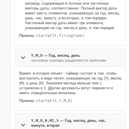
матрица, содержащая
m
полные или частичные
векторы даты, соответственно. Полный вектор даты
имеет шесть элементов, указывающих на год, месяц,
день, час, минуту, и во-вторых, в том порядке.
Частичный вектор даты имеет три элемента,
указывающие на год, месяц и день, в том порядке.
Пример:
startat(t,firingTime)
Y,M,D
—
Год, месяц, день
числовые скаляры разделяются запятыми
Время, в которое объект - таймер состоит в том, чтобы
выстрелить в виде чисел, указывающих на год (
Y
), месяц
(
M
), и день (
D
). Значения месяца меньше чем 1
установлен в 1. Другие аргументы могут перенести и
иметь отрицательные величины.
Пример:
startat(t,Y,M,D)
Y,M,D,H,MI,S
—
Год, месяц, день, час,
минута, вторая