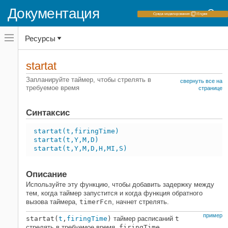
Документация
Переключатель
Ресурсы
навигационного
меню
вне
Домашняя страница документации
холста
startat
переключатель
MATLAB
навигационного
Запланируйте таймер, чтобы стрелять в
свернуть все на
меню
требуемое время
Программирование
странице
вне
Программные утилиты
холста
Синтаксис
startat
НА ЭТОЙ СТРАНИЦЕ
startat(t,firingTime)
startat(t,Y,M,D)
Синтаксис
startat(t,Y,M,D,H,MI,S)
Описание
Примеры
Описание
Входные параметры
Используйте эту функцию, чтобы добавить задержку между
Смотрите также
тем, когда таймер запустится и когда функция обратного
вызова таймера,
timerFcn
, начнет стрелять.
пример
startat(
t
,
firingTime
)
таймер расписаний
t
стрелять в требуемое время,
firingTime
.