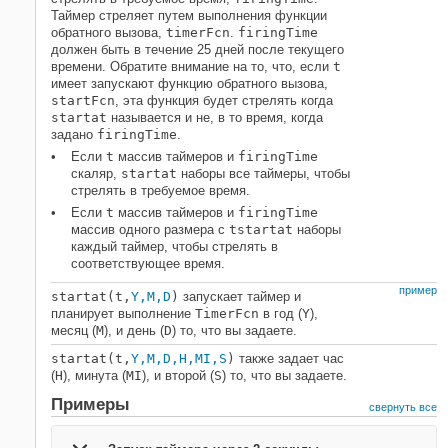
Таймер стреляет путем выполнения функции
обратного вызова,
timerFcn
.
firingTime
должен быть в течение 25 дней после текущего
времени. Обратите внимание на то, что, если
t
имеет запускают функцию обратного вызова,
startFcn
, эта функция будет стрелять когда
startat
называется и не, в то время, когда
задано
firingTime
.
Если
t
массив таймеров и
firingTime
скаляр,
startat
наборы все таймеры, чтобы
стрелять в требуемое время.
Если
t
массив таймеров и
firingTime
массив одного размера с
t
startat
наборы
каждый таймер, чтобы стрелять в
соответствующее время.
пример
startat(t,
Y,M,D
)
запускает таймер и
планирует выполнение
TimerFcn
в год (
Y
),
месяц (
M
), и день (
D
) то, что вы задаете.
startat(t,
Y,M,D,H,MI,S
)
также задает час
(
H
), минута (
MI
), и второй (
S
) то, что вы задаете.
Примеры
свернуть все