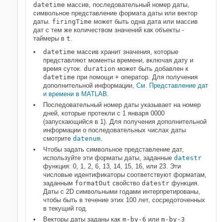
datetime
массив, последовательный номер даты,
символьное представление формата даты или вектор
даты.
firingTime
может быть одна дата или массив
дат с тем же количеством значений как объекты -
таймеры в
t
.
datetime
массив хранит значения, которые
представляют моменты времени, включая дату и
время суток.
duration
может быть добавлен к
datetime
при помощи
+
оператор. Для получения
дополнительной информации,
См. Представление дат
и времени в MATLAB
.
Последовательный номер даты указывает на номер
дней, которые протекли с 1 января 0000
(запускающийся в 1). Для получения дополнительной
информации о последовательных числах даты
смотрите
datenum
.
Чтобы задать символьное представление дат,
используйте эти форматы даты, заданные
datestr
функция: 0, 1, 2, 6, 13, 14, 15, 16, или 23. Эти
числовые идентификаторы соответствуют форматам,
заданным
formatOut
свойство
datestr
функция.
Даты с 2D символьными годами интерпретированы,
чтобы быть в течение этих 100 лет, сосредоточенных
в текущий год.
Векторы даты заданы как
m-by-6
или
m-by-3