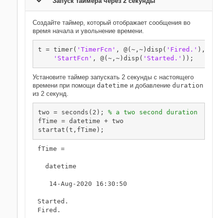
Запуск таймера через 2 секунды
Создайте таймер, который отображает сообщения во
время начала и увольнение времени.
t = timer(
'TimerFcn'
, @(~,~)disp(
'Fired.'
), 
..
'StartFcn'
, @(~,~)disp(
'Started.'
));
Установите таймер запускать 2 секунды с настоящего
времени при помощи
datetime
и добавление
duration
из 2 секунд.
two = seconds(2); 
% a two second duration
fTime = datetime + two

startat(t,fTime);
fTime = 

  datetime

   14-Aug-2020 16:30:50

Started.

Fired.