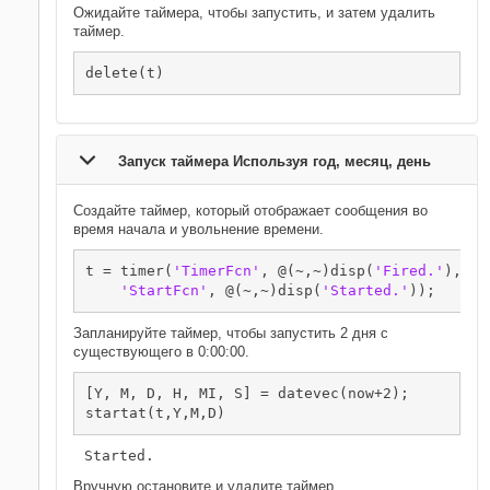
Ожидайте таймера, чтобы запустить, и затем удалить
таймер.
delete(t)
Запуск таймера Используя год, месяц, день
Создайте таймер, который отображает сообщения во
время начала и увольнение времени.
t = timer(
'TimerFcn'
, @(~,~)disp(
'Fired.'
), 
..
'StartFcn'
, @(~,~)disp(
'Started.'
));
Запланируйте таймер, чтобы запустить 2 дня с
существующего в 0:00:00.
[Y, M, D, H, MI, S] = datevec(now+2);

startat(t,Y,M,D)
Started.
Вручную остановите и удалите таймер.