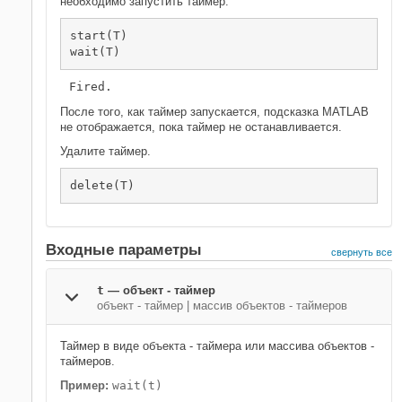
необходимо запустить таймер.
start(T)

wait(T)
Fired.
После того, как таймер запускается, подсказка MATLAB
не отображается, пока таймер не останавливается.
Удалите таймер.
delete(T)
Входные параметры
свернуть все
t
—
объект - таймер
объект - таймер
|
массив объектов - таймеров
Таймер в виде объекта - таймера или массива объектов -
таймеров.
Пример:
wait(t)