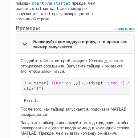
помощи
start
или
startat
прежде, чем
вызвать
wait
метод. Если таймер не
запускается,
wait
сразу возвращается к
командной строке.
Примеры
свернуть все
Блокируйте командную строку, в то время как
таймер запускается
Создайте таймер, который ожидает 10 секунд, и затем
отображает сообщение. Запустите таймер и ожидайте
его, чтобы закончиться.
T = timer(
'TimerFcn'
,@(~,~)disp(
'Fired.'
),
'Sta
start(T)
Fired.
После того, как таймер запускается, подсказка MATLAB
возвращается.
Запустите таймер и используйте метод ожидания, чтобы
блокировать любого от ввода команд в командной строке
MATLAB. Прежде, чем вызвать команду ожидания,