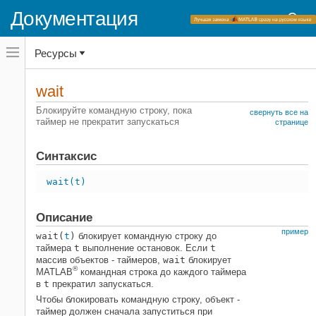
Документация
Переключатель
Ресурсы
навигационного
меню
вне
Домашняя страница документации
холста
wait
переключатель
MATLAB
навигационного
Блокируйте командную строку, пока
свернуть все на
меню
таймер не прекратит запускаться
Программирование
странице
вне
Программные утилиты
холста
Синтаксис
wait
НА ЭТОЙ СТРАНИЦЕ
wait(t)
Синтаксис
Описание
Описание
Примеры
пример
wait(
t
)
блокирует командную строку до
Входные параметры
таймера
t
выполнение остановок. Если
t
массив объектов - таймеров,
wait
блокирует
Смотрите также
®
MATLAB
командная строка до каждого таймера
в
t
прекратил запускаться.
Чтобы блокировать командную строку, объект -
таймер должен сначала запуститься при