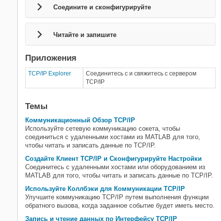
Соедините и сконфигурируйте
Данные об Интернете вещей (IoT)
Формат JSON
Устройства последовательного
Читайте и запишите
порта
Приложения
TCP/IP Explorer
Соединитесь с и свяжитесь с сервером
TCP/IP
Темы
Коммуникационный Обзор TCP/IP
Используйте сетевую коммуникацию сокета, чтобы
соединиться с удаленными хостами из MATLAB для того,
чтобы читать и записать данные по TCP/IP.
Создайте Клиент TCP/IP и Сконфигурируйте Настройки
Соединитесь с удаленными хостами или оборудованием из
MATLAB для того, чтобы читать и записать данные по TCP/IP.
Используйте Коллбэки для Коммуникации TCP/IP
Улучшите коммуникацию TCP/IP путем выполнения функции
обратного вызова, когда заданное событие будет иметь место.
Запись и чтение данных по Интерфейсу TCP/IP