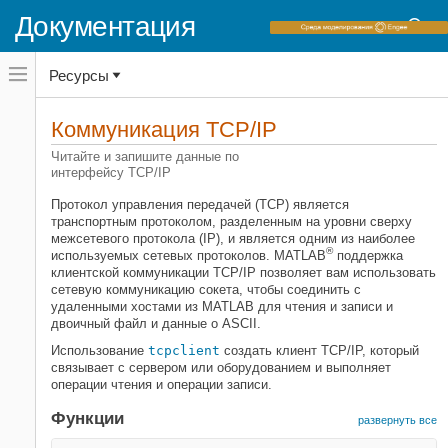
Документация
Переключатель
Ресурсы
навигационного
меню
вне
Домашняя страница документации
холста
Коммуникация TCP/IP
MATLAB
переключатель
навигационного
Читайте и запишите данные по
Импорт и анализ данных
меню
интерфейсу TCP/IP
Импорт и экспорт данных
вне
холста
Протокол управления передачей (TCP) является
Категория
транспортным протоколом, разделенным на уровни сверху
межсетевого протокола (IP), и является одним из наиболее
Стандартные форматы файлов
®
используемых сетевых протоколов. MATLAB
поддержка
Переменные рабочей области и MAT-
клиентской коммуникации TCP/IP позволяет вам использовать
файлы
сетевую коммуникацию сокета, чтобы соединить с
удаленными хостами из MATLAB для чтения и записи и
Низкоуровневый файловый ввод-
двоичный файл и данные о ASCII.
вывод
Использование
tcpclient
создать клиент TCP/IP, который
Коммуникация TCP/IP
связывает с сервером или оборудованием и выполняет
Коммуникация Bluetooth
операции чтения и операции записи.
Bluetooth низкая энергетическая
Функции
коммуникация
развернуть все
Веб-доступ