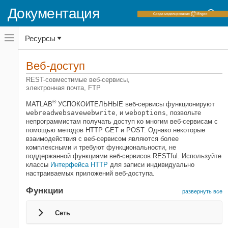
Документация
Переключатель
Ресурсы
навигационного
меню
вне
Домашняя страница документации
холста
Веб-доступ
MATLAB
переключатель
навигационного
REST-совместимые веб-сервисы,
Импорт и анализ данных
меню
электронная почта, FTP
Импорт и экспорт данных
вне
холста
®
MATLAB
УСПОКОИТЕЛЬНЫЕ веб-сервисы функционируют
Категория
webread
websave
webwrite
, и
weboptions
, позвольте
непрограммистам получать доступ ко многим веб-сервисам с
Стандартные форматы файлов
помощью методов HTTP GET и POST. Однако некоторые
Переменные рабочей области и MAT-
взаимодействия с веб-сервисом являются более
файлы
комплексными и требуют функциональности, не
поддержанной функциями веб-сервисов RESTful. Используйте
Низкоуровневый файловый ввод-
классы
Интерфейса HTTP
для записи индивидуально
вывод
настраиваемых приложений веб-доступа.
Коммуникация TCP/IP
Функции
Коммуникация Bluetooth
развернуть все
Bluetooth низкая энергетическая
коммуникация
Сеть
Веб-доступ