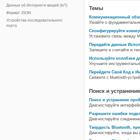
Данные об Интернете вещей (IoT)
Темы
Формат JSON
Коммуникационный обзо
Устройства последовательного
Узнайте о фундаментальны
порта
Сконфигурируйте коммун
Установите связь между M
Передайте данные Испол
Запишите и считайте и тек
Используйте коллбэки д
Улучшите инструментальну
Перейдите Свой Код к Ин
Свяжите с bluetooth-устр
Поиск и устранени
Поиск и устранение про
Диагностируйте интерфейс
Разрешите ошибки подкл
Диагностируйте соединение
Твердость Bluetooth, п
Диагностируйте, когда вы