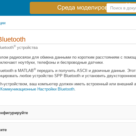
Справка
по
поиску
ции
Bluetooth
®
luetooth
устройства
колом радиосвязи для обмена данными по коротким расстояниям с помо
включают ноутбуки, телефоны и беспроводные датчики.
®
luetooth в MATLAB
передать и получить ASCII и двоичные данные. Это
ицировать любое устройство SPP Bluetooth и установить двухстороннюю
oth-устройством, ваш компьютер должен иметь встроенный или внешний 
 Коммуникационные Настройки Bluetooth
.
онфигурируйте
шите