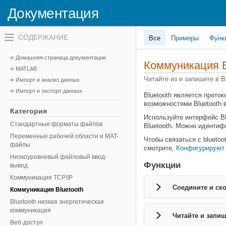
Документация
Переключатель
Все
Примеры
Функ
навигационного
меню
вне
Домашняя страница документации
холста
Коммуникация
MATLAB
переключатель
навигационного
Читайте из и запишите в B
Импорт и анализ данных
меню
Импорт и экспорт данных
вне
Bluetooth является прото
холста
возможностями Bluetooth 
Категория
Используйте интерфейс B
Стандартные форматы файлов
Bluetooth. Можно идентиф
Переменные рабочей области и MAT-
Чтобы связаться с blueto
файлы
смотрите
, Конфигурируют
Низкоуровневый файловый ввод-
Функции
вывод
Коммуникация TCP/IP
Соедините и ск
Коммуникация Bluetooth
Bluetooth низкая энергетическая
коммуникация
Читайте и запи
Веб-доступ