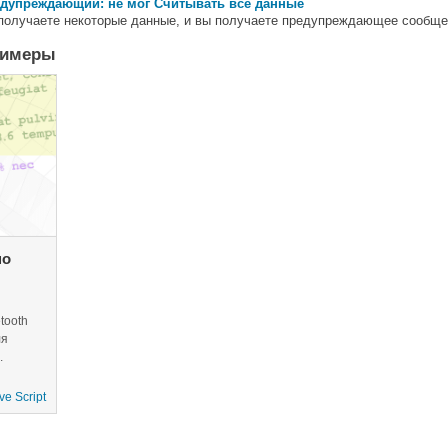
редупреждающий: не мог Считывать все данные
 получаете некоторые данные, и вы получаете предупреждающее сообщен
римеры
по
tooth
ля
.
e Script