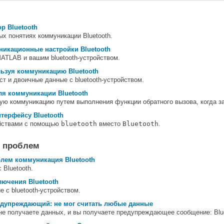
р Bluetooth
х понятиях коммуникации Bluetooth.
икационные настройки Bluetooth
ATLAB и вашим bluetooth-устройством.
ьзуя коммуникацию Bluetooth
ст и двоичные данные с bluetooth-устройством.
ля коммуникации Bluetooth
ю коммуникацию путем выполнения функции обратного вызова, когда за
терфейсу Bluetooth
ойствами с помощью
bluetooth
вместо
Bluetooth
.
е проблем
блем коммуникация Bluetooth
 Bluetooth.
ючения Bluetooth
 с bluetooth-устройством.
редупреждающий: не мог считать любые данные
 не получаете данных, и вы получаете предупреждающее сообщение: Blu