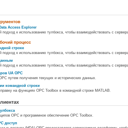
трументов
ata Access Explorer
й подход к использованию тулбокса, чтобы взаимодействовать с серве
бочий процесс
ндной строке
й подход к использованию тулбокса, чтобы взаимодействовать с серве
 данным
й подход к использованию тулбокса, чтобы взаимодействовать с серве
еров UA OPC
OPC путем получения текущих и исторических данных.
ии командной строки
справку на функциях OPC Toolbox в командной строке MATLAB.
клиентах
тулбокса
нципов OPC и программное обеспечение OPC Toolbox.
PC доступ
анных доступа (HDA) OPC предоставляет совместимую платформу, чтобы