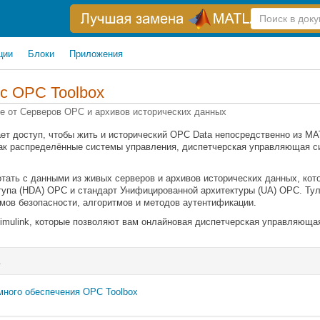
Справка
по
поиску
ции
Блоки
Приложения
 с
OPC Toolbox
е от Серверов OPC и архивов исторических данных
ет доступ, чтобы жить и исторический OPC Data непосредственно из M
 как распределённые системы управления, диспетчерская управляющая 
тать с данными из живых серверов и архивов исторических данных, кот
упа (HDA) OPC и стандарт Унифицированной архитектуры (UA) OPC. Тул
ов безопасности, алгоритмов и методов аутентификации.
imulink, которые позволяют вам онлайновая диспетчерская управляюща
много обеспечения OPC Toolbox