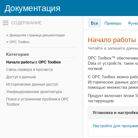
Документация
Переключатель
Все
Примеры
Функ
навигационного
меню
вне
Домашняя страница документации
холста
Начало работы
OPC Toolbox
переключатель
навигационного
Читайте и запишите данны
меню
Категория
вне
OPC Toolbox™ обеспечива
холста
Начало работы с OPC Toolbox
Data от устройств, таких
логикой.
Связь сервера и просмотр
С OPC Toolbox можно рабо
Доступ к данным
Исторических данных дост
Исторические данные доступ
помощью множества режим
Унифицированная архитектура
Продукт включает блоки S
Поиск и устранение проблем в OPC
тестирующем.
Toolbox
Установка и настройка
Настройте для програм