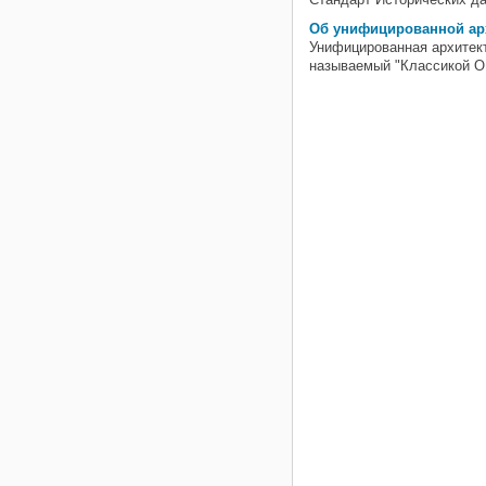
Об унифицированной ар
Унифицированная архитект
называемый "Классикой O