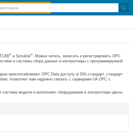
®
®
ATLAB
и Simulink
. Можно читать, записать и регистрировать OPC
система и системы сбора данных и контроллеры с программируемой
орые приспосабливают OPC Data доступу (к DA) стандарт, стандарт
бокс позволяет вам надежно связать с серверами UA OPC с
я система модели и выполняют оборудование в контроллере цикла,