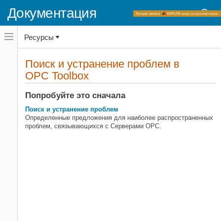
Документация
Переключатель
Ресурсы
навигационного
меню
вне
Домашняя страница документации
холста
Поиск и устранение проблем в
OPC Toolbox
переключатель
OPC Toolbox
навигационного
меню
Категория
вне
Попробуйте это сначала
холста
Начало работы с OPC Toolbox
Поиск и устранение проблем
Связь сервера и просмотр
Определенные предложения для наиболее распространенных
Доступ к данным
проблем, связывающихся с Серверами OPC.
Исторические данные доступ
Унифицированная архитектура
Поиск и устранение проблем в OPC
Toolbox