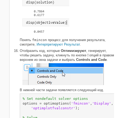
Понять
fmincon
процесс для получения результата,
смотрите
, Интерпретируют Результат
.
Отобразить код, которые
Оптимизируют
, генерирует,
чтобы решить задачу, кликнуть по кнопке
⁝
опций в правом
верхнем из окна задачи и выбрать
Controls and Code
.
В нижней части задачи появляется следующий код.
% Set nondefault solver options
options = optimoptions(
'fmincon'
,
'Display'
,
'i
'optimplotfvalconstr'
);

% Solve