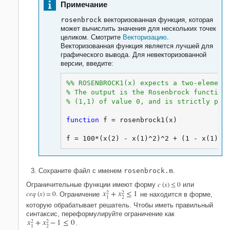
Примечание
rosenbrock
векторизованная функция, которая
может вычислить значения для нескольких точек
целиком. Смотрите
Векторизацию
.
Векторизованная функция является лучшей для
графического вывода. Для невекторизованной
версии, введите:
%% ROSENBROCK1(x) expects a two-element
% The output is the Rosenbrock function
% (1,1) of value 0, and is strictly pos
function
 f = rosenbrock1(x)

f = 100*(x(2) - x(1)^2)^2 + (1 - x(1))^
Сохраните файл с именем
rosenbrock.m
.
c
(
x
) ≤ 0
Ограничительные функции имеют форму
или
x
+
x
≤
1
2
2
ceq
(
x
) = 0.
Ограничение
не находится в форме,
1
2
которую обрабатывает решатель. Чтобы иметь правильный
синтаксис, переформулируйте ограничение как
x
+
x
−
1
≤
0
2
2
.
1
2