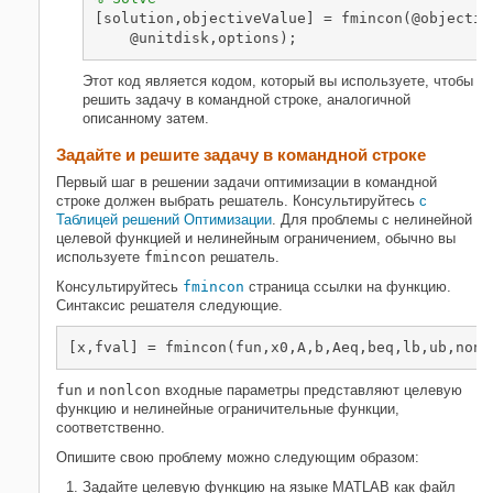
[solution,objectiveValue] = fmincon(@objectiv
    @unitdisk,options);
Этот код является кодом, который вы используете, чтобы
решить задачу в командной строке, аналогичной
описанному затем.
Задайте и решите задачу в командной строке
Первый шаг в решении задачи оптимизации в командной
строке должен выбрать решатель. Консультируйтесь
с
Таблицей решений Оптимизации
. Для проблемы с нелинейной
целевой функцией и нелинейным ограничением, обычно вы
используете
fmincon
решатель.
Консультируйтесь
fmincon
страница ссылки на функцию.
Синтаксис решателя следующие.
[x,fval] = fmincon(fun,x0,A,b,Aeq,beq,lb,ub,nonl
fun
и
nonlcon
входные параметры представляют целевую
функцию и нелинейные ограничительные функции,
соответственно.
Опишите свою проблему можно следующим образом:
Задайте целевую функцию на языке MATLAB как файл