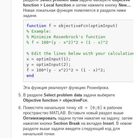
function > Local function
и затем нажмите кнопку
New...
.
Новая локальная функция появляется в разделе ниже
задачи.
function
% Example:
% Minimize Rosenbrock's function
% f = 100*(y - x^2)^2 + (1 - x)^2
% Edit the lines below with your calculation
x = optimInput(1);

y = optimInput(2);

end
Эта функция реализует функцию Розенброка.
В разделе
Select problem data
задачи выберите
Objective function > objectiveFcn
.
Поместите начальную точку
x0 = [0;0]
в рабочее
пространство MATLAB. Вставьте новый раздел выше
Оптимизировать
задачи путем нажатия на задачу, затем
нажатия кнопки
Section Break
на вкладке
Insert
. В новом
разделе выше задачи введите следующий код для
начальной точки.