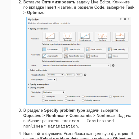
Вставьте
Оптимизировать
задачу Live Editor. Кликните
по вкладке
Insert
и затем, в разделе
Code
, выберите
Task
> Optimize
.
В разделе
Specify problem type
задачи выберите
Objective > Nonlinear
и
Constraints > Nonlinear
. Задача
выбирает решатель
fmincon - Constrained
nonlinear minimization
.
Включайте функцию Розенброка как целевую функцию. В
разделе
Select problem data
задачи выберите
Objective