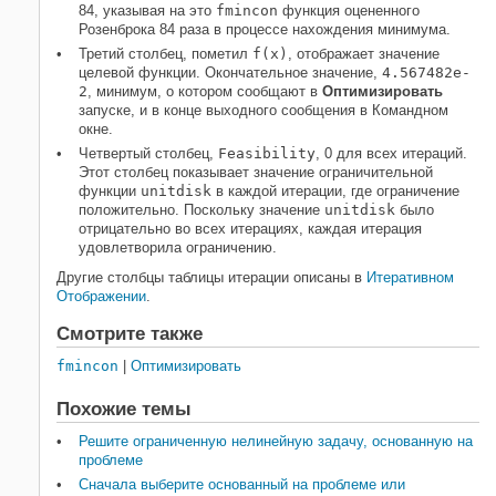
84, указывая на это
fmincon
функция оцененного
Розенброка 84 раза в процессе нахождения минимума.
Третий столбец, пометил
f(x)
, отображает значение
целевой функции. Окончательное значение,
4.567482e-
2
, минимум, о котором сообщают в
Оптимизировать
запуске, и в конце выходного сообщения в Командном
окне.
Четвертый столбец,
Feasibility
, 0 для всех итераций.
Этот столбец показывает значение ограничительной
функции
unitdisk
в каждой итерации, где ограничение
положительно. Поскольку значение
unitdisk
было
отрицательно во всех итерациях, каждая итерация
удовлетворила ограничению.
Другие столбцы таблицы итерации описаны в
Итеративном
Отображении
.
Смотрите также
fmincon
|
Оптимизировать
Похожие темы
Решите ограниченную нелинейную задачу, основанную на
проблеме
Сначала выберите основанный на проблеме или