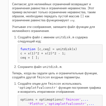
Синтаксис для нелинейных ограничений возвращает и
ограничения равенства и ограничения неравенства. Этот
пример включает только ограничение неравенства, таким
образом, необходимо передать пустой массив
[]
как
ceq
ограничение равенства функционируют
.
Учитывая эти соображения, запишите файл функции для
нелинейного ограничения.
Создайте файл с именем
unitdisk.m
содержа
следующий код:
function
 [c,ceq] = unitdisk(x)

c = x(1)^2 + x(2)^2 - 1;

ceq = [ ];
Сохраните файл
unitdisk.m
.
Теперь, когда вы задали цель и ограничительные функции,
создайте другой
fmincon
входные параметры.
Создайте опции для
fmincon
использовать
'optimplotfvalconstr'
функция построения графика
и возвратить итеративное отображение.
options = optimoptions(
'fmincon'
,
...
'PlotFcn'
,
'optimplotfvalconstr'
,
...