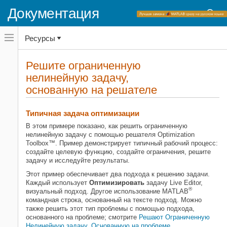
Документация
Переключатель
Ресурсы
навигационного
меню
вне
Домашняя страница документации
холста
Решите ограниченную
переключатель
нелинейную задачу,
Optimization Toolbox
навигационного
меню
основанную на решателе
Начало работы с Optimization Toolbox
вне
холста
Решите ограниченную нелинейную
Типичная задача оптимизации
задачу, основанную на решателе
В этом примере показано, как решить ограниченную
НА ЭТОЙ СТРАНИЦЕ
нелинейную задачу с помощью решателя Optimization
Типичная задача оптимизации
Toolbox™. Пример демонстрирует типичный рабочий процесс:
Формулировка проблемы: функция
создайте целевую функцию, создайте ограничения, решите
Розенброка
задачу и исследуйте результаты.
Задайте и решите задачу Используя,
Этот пример обеспечивает два подхода к решению задачи.
оптимизируют задачу Live Editor
Каждый использует
Оптимизировать
задачу Live Editor,
Задайте и решите задачу в
®
визуальный подход. Другое использование MATLAB
командной строке
командная строка, основанный на тексте подход. Можно
также решить этот тип проблемы с помощью подхода,
Интерпретируйте результат
основанного на проблеме; смотрите
Решают Ограниченную
Смотрите также
Нелинейную задачу, Основанную на проблеме
.