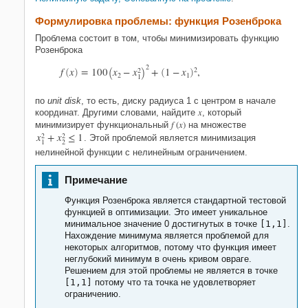
Похожие темы
Формулировка проблемы: функция Розенброка
Проблема состоит в том, чтобы минимизировать функцию
Розенброка
(
)
2
f
x
=
100
x
−
x
+
1
−
x
2
,
2
(
)
(
)
2
1
1
по
unit disk
, то есть, диску радиуса 1 с центром в начале
x
координат. Другими словами, найдите
, который
f
(
x
)
минимизирует функциональный
на множестве
x
+
x
≤
1
2
2
. Этой проблемой является минимизация
1
2
нелинейной функции с нелинейным ограничением.
Примечание
Функция Розенброка является стандартной тестовой
функцией в оптимизации. Это имеет уникальное
минимальное значение 0 достигнутых в точке
[1,1]
.
Нахождение минимума является проблемой для
некоторых алгоритмов, потому что функция имеет
неглубокий минимум в очень кривом овраге.
Решением для этой проблемы не является в точке
[1,1]
потому что та точка не удовлетворяет
ограничению.