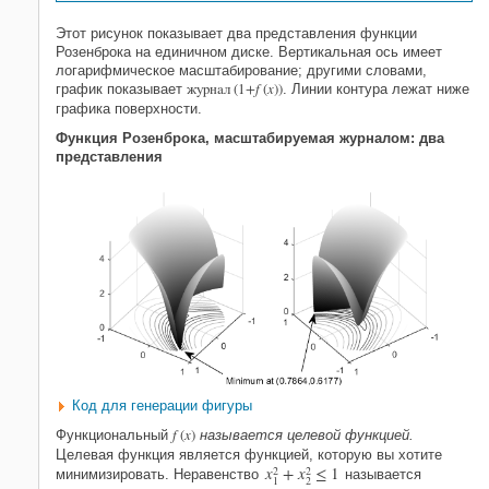
Этот рисунок показывает два представления функции
Розенброка на единичном диске. Вертикальная ось имеет
логарифмическое масштабирование; другими словами,
журнал (1+
f
(
x
))
график показывает
. Линии контура лежат ниже
графика поверхности.
Функция Розенброка, масштабируемая журналом: два
представления
Код для генерации фигуры
f
(
x
)
Функциональный
называется целевой функцией.
Целевая функция является функцией, которую вы хотите
x
+
x
≤
1
2
2
минимизировать. Неравенство
называется
1
2