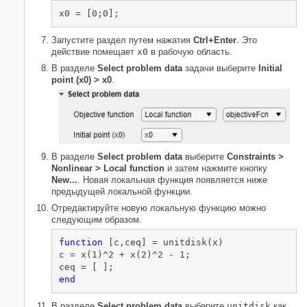
x0 = [0;0];
Запустите раздел путем нажатия
Ctrl+Enter
. Это
действие помещает
x0
в рабочую область.
В разделе
Select problem data
задачи выберите
Initial
point (x0) > x0
.
В разделе
Select problem data
выберите
Constraints >
Nonlinear > Local function
и затем нажмите кнопку
New...
. Новая локальная функция появляется ниже
предыдущей локальной функции.
Отредактируйте новую локальную функцию можно
следующим образом.
function
 [c,ceq] = unitdisk(x)

c = x(1)^2 + x(2)^2 - 1;

end
В разделе
Select problem data
выберите
unitdisk
как