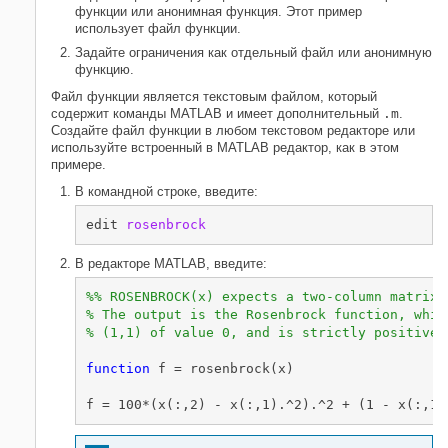
функции или анонимная функция. Этот пример
использует файл функции.
Задайте ограничения как отдельный файл или анонимную
функцию.
Файл функции является текстовым файлом, который
содержит команды MATLAB и имеет дополнительный
.m
.
Создайте файл функции в любом текстовом редакторе или
используйте встроенный в MATLAB редактор, как в этом
примере.
В командной строке, введите:
edit 
rosenbrock
В редакторе MATLAB, введите:
%% ROSENBROCK(x) expects a two-column matrix 
% The output is the Rosenbrock function, whic
% (1,1) of value 0, and is strictly positive 
function
 f = rosenbrock(x)

f = 100*(x(:,2) - x(:,1).^2).^2 + (1 - x(:,1)