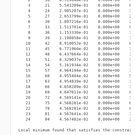
    3      21    5.543209e-01    0.000e+00    8.0
    4      24    2.985207e-01    0.000e+00    1.7
    5      27    2.653799e-01    0.000e+00    2.7
    6      30    1.897216e-01    0.000e+00    2.3
    7      33    1.513701e-01    0.000e+00    9.7
    8      36    1.153330e-01    0.000e+00    1.1
    9      39    1.198058e-01    0.000e+00    1.0
   10      42    8.910052e-02    0.000e+00    8.3
   11      45    6.771960e-02    0.000e+00    1.3
   12      48    6.437664e-02    0.000e+00    1.1
   13      51    6.329037e-02    0.000e+00    1.8
   14      54    5.161934e-02    0.000e+00    3.0
   15      57    4.964194e-02    0.000e+00    7.9
   16      60    4.955404e-02    0.000e+00    5.4
   17      63    4.954839e-02    0.000e+00    3.9
   18      66    4.658289e-02    0.000e+00    1.3
   19      69    4.647011e-02    0.000e+00    8.0
   20      72    4.569141e-02    0.000e+00    3.1
   21      75    4.568281e-02    0.000e+00    6.4
   22      78    4.568281e-02    0.000e+00    8.0
   23      81    4.567641e-02    0.000e+00    1.6
   24      84    4.567482e-02    0.000e+00    2.0
Local minimum found that satisfies the constraint