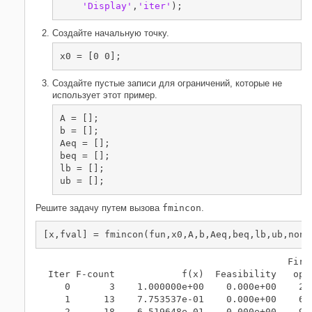
'Display'
,
'iter'
);
Создайте начальную точку.
x0 = [0 0];
Создайте пустые записи для ограничений, которые не
использует этот пример.
A = [];

b = [];

Aeq = [];

beq = [];

lb = [];

ub = [];
Решите задачу путем вызова
fmincon
.
[x,fval] = fmincon(fun,x0,A,b,Aeq,beq,lb,ub,nonl
                                            First
 Iter F-count            f(x)  Feasibility   opti
    0       3    1.000000e+00    0.000e+00    2.0
    1      13    7.753537e-01    0.000e+00    6.2
    2      18    6.519648e-01    0.000e+00    9.0