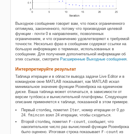
Выходное сообщение говорит вам, что поиск ограниченного
оптимума, законченного, потому что производная целевой
функции - почти 0 в направлениях, позволенных
ограничением, и что ограничению удовлетворяют к требуемой
точности. Несколько фраз в сообщении содержат ссылки на
большую информацию о терминах, использованных в
сообщении. Для получения дополнительной информации об
этих ссылках, смотрите
Расширенные Выходные сообщения
.
Интерпретируйте результат
Таблица итерации и в области вывода задачи Live Editor и в
командном окне MATLAB показывает, как MATLAB искал
минимальное значение функции Розенброка на единичном
диске. Ваша таблица может отличаться, в зависимости от
версии тулбокса и вычислительной платформы. Следующее
описание применяется к таблице, показанной в этом примере.
Первый столбец, пометил
Iter
, номер итерации от 0 до
24.
fmincon
взял 24 итерации, чтобы сходиться.
Второй столбец, пометил
F-count
, сообщает, что
накопительное число раз вычислений функции Розенброка
было оценено. Итоговая строка показывает
F-count
из