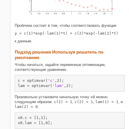
Проблема состоит в том, чтобы соответствовать функции
y = c(1)*exp(-lam(1)*t) + c(2)*exp(-lam(2)*t)
к данным.
Подход решения Используя решатель по
умолчанию
Чтобы начаться, задайте переменные оптимизации,
соответствующие уравнению.
c = optimvar(
'c'
,2);

lam = optimvar(
'lam'
,2);
Произвольно установите начальную точку
x0
можно
следующим образом:
c(1) = 1
,
c(2) = 1
,
lam(1) = 1
, и
lam(2) = 0
:
x0.c = [1,1];

x0.lam = [1,0];