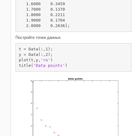
   1.6000    0.3459

   1.7000    0.1370

   1.8000    0.2211

   1.9000    0.1704

   2.0000    0.2636];
Постройте точки данных.
t = Data(:,1);

y = Data(:,2);

plot(t,y,
'ro'
)

title(
'Data points'
)