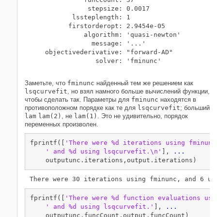
               stepsize: 0.0017

           lssteplength: 1

          firstorderopt: 2.9454e-05

              algorithm: 'quasi-newton'

                message: '...'

    objectivederivative: "forward-AD"

                 solver: 'fminunc'

Заметьте, что
fminunc
найденный тем же решением как
lsqcurvefit
, но взял намного больше вычислений функции,
чтобы сделать так. Параметры для
fminunc
находятся в
противоположном порядке как те для
lsqcurvefit
; больший
lam
lam(2)
, не
lam(1)
. Это не удивительно, порядок
переменных произволен.
fprintf([
'There were %d iterations using fminunc
' and %d using lsqcurvefit.\n'
], 
...
    outputunc.iterations,output.iterations)
fprintf([
'There were %d function evaluations usi
' and %d using lsqcurvefit.'
], 
...
    outputunc.funcCount,output.funcCount)