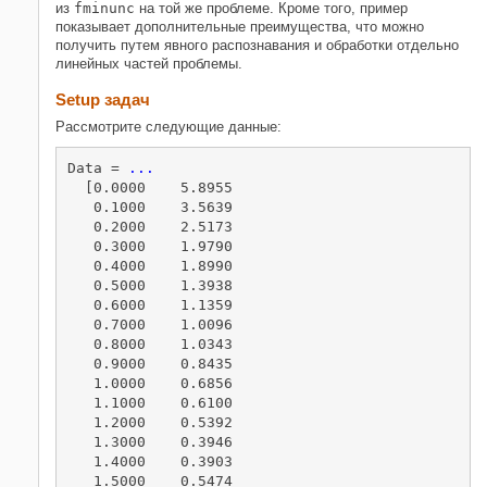
Разделите проблема Более
из
fminunc
на той же проблеме. Кроме того, пример
устойчива к Исходному
показывает дополнительные преимущества, что можно
предположению
получить путем явного распознавания и обработки отдельно
Смотрите также
линейных частей проблемы.
Похожие темы
Setup задач
Рассмотрите следующие данные:
Data = 
...
  [0.0000    5.8955

   0.1000    3.5639

   0.2000    2.5173

   0.3000    1.9790

   0.4000    1.8990

   0.5000    1.3938

   0.6000    1.1359

   0.7000    1.0096

   0.8000    1.0343

   0.9000    0.8435

   1.0000    0.6856

   1.1000    0.6100

   1.2000    0.5392

   1.3000    0.3946

   1.4000    0.3903

   1.5000    0.5474
