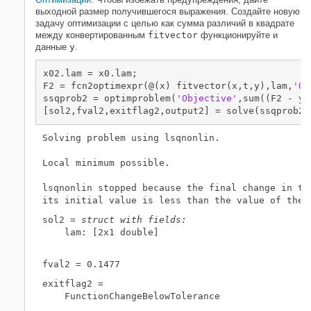
выходной размер получившегося выражения. Создайте новую
задачу оптимизации с целью как сумма различий в квадрате
между конвертированным
fitvector
функционируйте и
данные
y
.
x02.lam = x0.lam;

F2 = fcn2optimexpr(@(x) fitvector(x,t,y),lam,
'Ou
ssqprob2 = optimproblem(
'Objective'
,sum((F2 - y)
[sol2,fval2,exitflag2,output2] = solve(ssqprob2,
Solving problem using lsqnonlin.

Local minimum possible.

lsqnonlin stopped because the final change in the
sol2 = 
struct with fields:
    lam: [2x1 double]

exitflag2 = 

    FunctionChangeBelowTolerance
