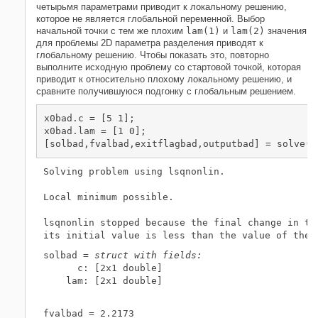
четырьмя параметрами приводит к локальному решению,
которое не является глобальной переменной. Выбор
начальной точки с тем же плохим
lam(1)
и
lam(2)
значения
для проблемы 2D параметра разделения приводят к
глобальному решению. Чтобы показать это, повторно
выполните исходную проблему со стартовой точкой, которая
приводит к относительно плохому локальному решению, и
сравните получившуюся подгонку с глобальным решением.
x0bad.c = [5 1];

x0bad.lam = [1 0];

[solbad,fvalbad,exitflagbad,outputbad] = solve(s
Solving problem using lsqnonlin.

Local minimum possible.

lsqnonlin stopped because the final change in the
solbad = 
struct with fields:
      c: [2x1 double]

    lam: [2x1 double]
