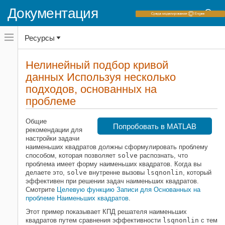
Документация
Переключатель
Ресурсы
навигационного
меню
вне
Домашняя страница документации
холста
Нелинейный подбор кривой
переключатель
данных Используя несколько
Optimization Toolbox
навигационного
меню
подходов, основанных на
Метод наименьших квадратов
вне
Нелинейный метод наименьших
проблеме
холста
квадратов (Curve Fitting)
Общие
Нелинейный подбор кривой данных
Попробовать в MATLAB
рекомендации для
Используя несколько подходов,
настройки задачи
основанных на проблеме
наименьших квадратов должны сформулировать проблему
НА ЭТОЙ СТРАНИЦЕ
способом, которая позволяет
solve
распознать, что
проблема имеет форму наименьших квадратов. Когда вы
Setup задач
делаете это,
solve
внутренне вызовы
lsqnonlin
, который
Подход решения Используя
эффективен при решении задач наименьших квадратов.
решатель по умолчанию
Смотрите
Целевую функцию Записи для Основанных на
Подход решения Используя fminunc
проблеме Наименьших квадратов
.
Разделение линейных и нелинейных
Этот пример показывает КПД решателя наименьших
проблем
квадратов путем сравнения эффективности
lsqnonlin
с тем