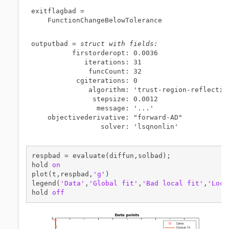
exitflagbad = 

    FunctionChangeBelowTolerance

outputbad = 
struct with fields:
          firstorderopt: 0.0036

             iterations: 31

              funcCount: 32

           cgiterations: 0

              algorithm: 'trust-region-reflective
               stepsize: 0.0012

                message: '...'

    objectivederivative: "forward-AD"

                 solver: 'lsqnonlin'

respbad = evaluate(diffun,solbad);

hold 
on
plot(t,respbad,
'g'
)

legend(
'Data'
,
'Global fit'
,
'Bad local fit'
,
'Loca
hold 
off