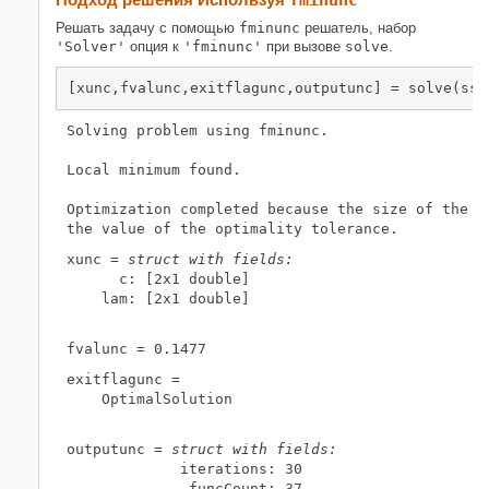
fminunc
Решать задачу с помощью
fminunc
решатель, набор
'Solver'
опция к
'fminunc'
при вызове
solve
.
[xunc,fvalunc,exitflagunc,outputunc] = solve(ssq
Solving problem using fminunc.

Local minimum found.

Optimization completed because the size of the gr
xunc = 
struct with fields:
      c: [2x1 double]

    lam: [2x1 double]

exitflagunc = 

    OptimalSolution

outputunc = 
struct with fields:
             iterations: 30

              funcCount: 37
