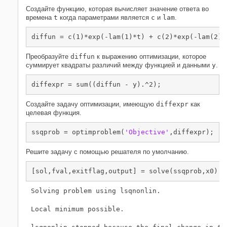
Создайте функцию, которая вычисляет значение ответа во
времена
t
когда параметрами является
c
и
lam
.
diffun = c(1)*exp(-lam(1)*t) + c(2)*exp(-lam(2)*
Преобразуйте
diffun
к выражению оптимизации, которое
суммирует квадраты различий между функцией и данными
y
.
diffexpr = sum((diffun - y).^2);
Создайте задачу оптимизации, имеющую
diffexpr
как
целевая функция.
ssqprob = optimproblem(
'Objective'
,diffexpr);
Решите задачу с помощью решателя по умолчанию.
[sol,fval,exitflag,output] = solve(ssqprob,x0)
Solving problem using lsqnonlin.

Local minimum possible.
