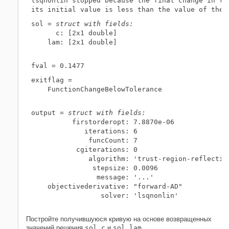
lsqnonlin stopped because the final change in the
sol = 
struct with fields:
      c: [2x1 double]

    lam: [2x1 double]

exitflag = 

    FunctionChangeBelowTolerance

output = 
struct with fields:
          firstorderopt: 7.8870e-06

             iterations: 6

              funcCount: 7

           cgiterations: 0

              algorithm: 'trust-region-reflective
               stepsize: 0.0096

                message: '...'

    objectivederivative: "forward-AD"

                 solver: 'lsqnonlin'

Постройте получившуюся кривую на основе возвращенных
значений решения
sol.c
и
sol.lam
.