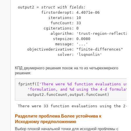
output2 = 
struct with fields:
          firstorderopt: 4.4071e-06

             iterations: 10

              funcCount: 33

           cgiterations: 0

              algorithm: 'trust-region-reflective
               stepsize: 0.0080

                message: '...'

    objectivederivative: "finite-differences"

                 solver: 'lsqnonlin'

КПД двумерного решения похож на то из четырехмерного
решения:
fprintf([
'There were %d function evaluations usi
'formulation, and %d using the 4-d formulati
    output2.funcCount,output.funcCount)
Разделите проблема Более устойчива к
Исходному предположению
Выбор плохой начальной точки для исходной проблемы с