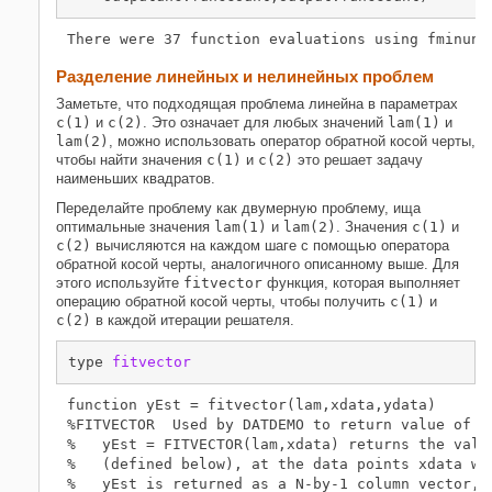
Разделение линейных и нелинейных проблем
Заметьте, что подходящая проблема линейна в параметрах
c(1)
и
c(2)
. Это означает для любых значений
lam(1)
и
lam(2)
, можно использовать оператор обратной косой черты,
чтобы найти значения
c(1)
и
c(2)
это решает задачу
наименьших квадратов.
Переделайте проблему как двумерную проблему, ища
оптимальные значения
lam(1)
и
lam(2)
. Значения
c(1)
и
c(2)
вычисляются на каждом шаге с помощью оператора
обратной косой черты, аналогичного описанному выше. Для
этого используйте
fitvector
функция, которая выполняет
операцию обратной косой черты, чтобы получить
c(1)
и
c(2)
в каждой итерации решателя.
type 
fitvector
function yEst = fitvector(lam,xdata,ydata)

%FITVECTOR  Used by DATDEMO to return value of fi
%   yEst = FITVECTOR(lam,xdata) returns the value
%   (defined below), at the data points xdata wit
%   yEst is returned as a N-by-1 column vector, w