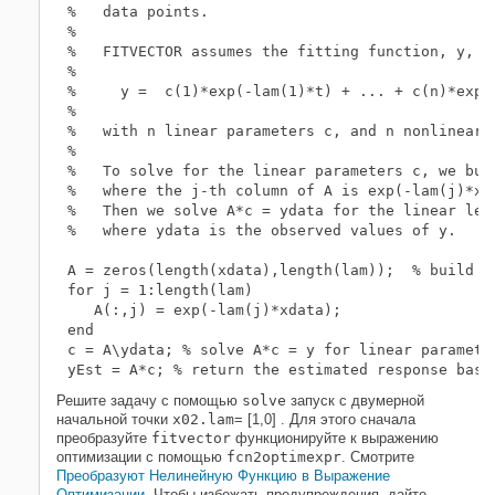
%   data points.

%

%   FITVECTOR assumes the fitting function, y, ta
%

%     y =  c(1)*exp(-lam(1)*t) + ... + c(n)*exp(-
%

%   with n linear parameters c, and n nonlinear p
%

%   To solve for the linear parameters c, we buil
%   where the j-th column of A is exp(-lam(j)*xda
%   Then we solve A*c = ydata for the linear leas
%   where ydata is the observed values of y.

A = zeros(length(xdata),length(lam));  % build A 
for j = 1:length(lam)

   A(:,j) = exp(-lam(j)*xdata);

end

c = A\ydata; % solve A*c = y for linear parameter
Решите задачу с помощью
solve
запуск с двумерной
начальной точки
x02.lam
= [1,0]
. Для этого сначала
преобразуйте
fitvector
функционируйте к выражению
оптимизации с помощью
fcn2optimexpr
. Смотрите
Преобразуют Нелинейную Функцию в Выражение
Оптимизации
. Чтобы избежать предупреждения, дайте