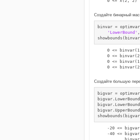
    0 <= x(2, 2)

Создайте бинарный масс
binvar = optimvar
'LowerBound'
,
showbounds(binvar
    0 <= binvar(1
    0 <= binvar(2
    0 <= binvar(1
    0 <= binvar(2
Создайте большую пере
bigvar = optimvar
bigvar.LowerBound
bigvar.LowerBound
bigvar.UpperBound
showbounds(bigvar
    -20 <= bigvar
    -40 <= bigvar
           bigvar