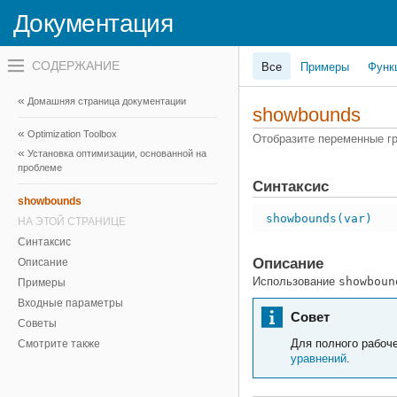
Документация
Переключатель
Все
Примеры
Функ
навигационного
меню
вне
Домашняя страница документации
холста
showbounds
переключатель
Optimization Toolbox
навигационного
Отобразите переменные г
меню
Установка оптимизации, основанной на
вне
проблеме
холста
Синтаксис
showbounds
showbounds(var)
НА ЭТОЙ СТРАНИЦЕ
Синтаксис
Описание
Описание
Использование
showboun
Примеры
Входные параметры
Совет
Советы
Для полного рабоч
Смотрите также
уравнений
.