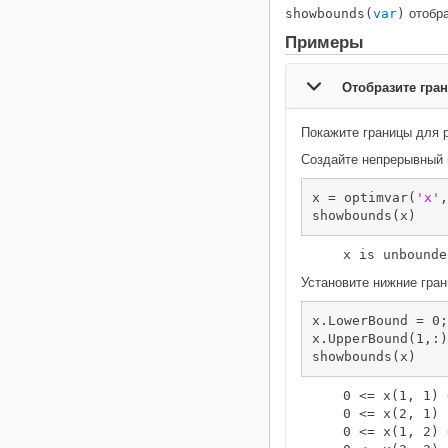
showbounds(
var
)
отобр
Примеры
Отобразите гра
Покажите границы для 
Создайте непрерывный 
x = optimvar(
'x'
,
showbounds(x)
Установите нижние гра
x.LowerBound = 0;

x.UpperBound(1,:)
showbounds(x)
    0 <= x(1, 1) 
    0 <= x(2, 1)

    0 <= x(1, 2) 