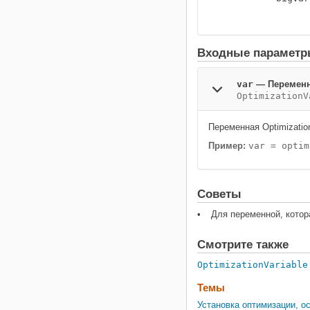
Входные парамет
var
—
Переменн
OptimizationV
Переменная Optimizatio
Пример:
var = optim
Советы
Для переменной, котор
Смотрите также
OptimizationVariable
Темы
Установка оптимизации, о