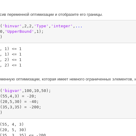
ив переменной оптимизации и отобразите его границы.
(
'binvar'
,2,2,
'Type'
,
'integer'
,
...
0,
'UpperBound'
,1);

)
, 1) <= 1

, 1) <= 1

, 2) <= 1

, 2) <= 1

менную оптимизации, которая имеет немного ограниченных элементов, и
(
'bigvar'
,100,10,50);

(55,4,3) = -20;

(20,5,30) = -40;

(35,3,35) = -200;

)
(55, 4, 3)

(20, 5, 30)

(35, 3, 35) <= -200
