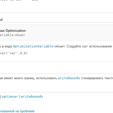
ры
ая Optimization
ariable
объект
n в виде
OptimizationVariable
объект. Создайте
var
использование
var('var',4,6)
ая имеет много границ, использовать
writebounds
сгенерировать текс
|
optimvar
|
writebounds
снованной на проблеме