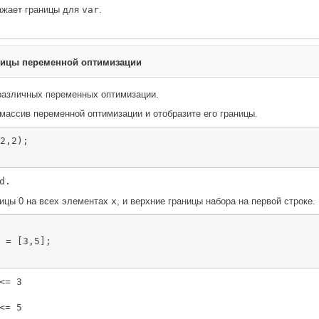
ажает границы для
var
.
ницы переменной оптимизации
различных переменных оптимизации.
массив переменной оптимизации и отобразите его границы.
2,2);

ницы 0 на всех элементах
x
, и верхние границы набора на первой строке.
 = [3,5];

<= 3

<= 5
