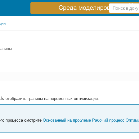
Справка
по
поиску
ции
раницы
ds
отобразить границы на переменных оптимизации.
его процесса смотрите
Основанный на проблеме Рабочий процесс Оптим