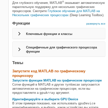
®
Для глубокого обучения, MATLAB
оказывает автоматическую
параллельную поддержку для нескольких графических
процессоров. Смотрите
Глубокое обучение для MATLAB на
Нескольких графических процессорах
(Deep Learning Toolbox)
.
Функции
развернуть все
Ключевые функции и классы
Специфичные для графического процессора
функции
Темы
Запустите
код MATLAB
по графическому
процессору
Запустите функции MATLAB на графическом процессоре
Сотни функций в MATLAB и других тулбоксах запускаются
автоматически на графическом процессоре, если вы
предоставляете a
gpuArray
аргумент.
Идентифицируйте и выберите GPU Device
В этом примере показано, как использовать
gpuDevice
идентифицировать и выбрать, какое устройство вы хотите