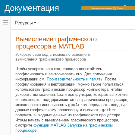
Документация
Переключатель
Ресурсы
навигационного
меню
вне
Домашняя страница документации
холста
Вычисление графического
Parallel Computing Toolbox
переключатель
процессора в
MATLAB
навигационного
Вычисление графического процессора
меню
Ускорьте свой код с помощью основного
вне
вычисления графического процессора
Категория
холста
Вычисление графического
Чтобы ускорить ваш код, сначала попытайтесь
процессора в MATLAB
профилировать и векторизовать его. Для получения
информации см.
Производительность и память
. После
Графический процессор CUDA и
профилирования и векторизации, можно также попытаться
программирование MEX
использовать графический процессор компьютера, чтобы
ускорить вычисления. Если все функции, которые вы хотите
использовать, поддерживаются на графическом процессоре,
можно просто использовать
gpuArray
передавать входные
данные графическому процессору и вызывать
gather
получать выходные данные из графического процессора.
Чтобы начать с вычислением графического процессора,
смотрите
функции MATLAB Запуска на графическом
процессоре
.