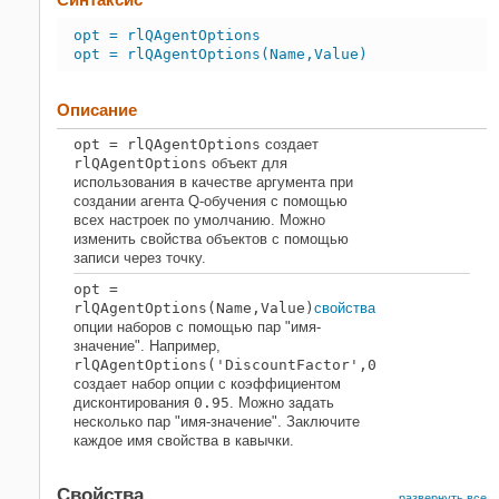
opt = rlQAgentOptions
opt = rlQAgentOptions(Name,Value)
Описание
opt
= rlQAgentOptions
создает
rlQAgentOptions
объект для
использования в качестве аргумента при
создании агента Q-обучения с помощью
всех настроек по умолчанию. Можно
изменить свойства объектов с помощью
записи через точку.
opt
=
rlQAgentOptions(
Name,Value
)
свойства
опции наборов с помощью пар "имя-
значение". Например,
rlQAgentOptions('DiscountFactor',0.95)
создает набор опции с коэффициентом
дисконтирования
0.95
. Можно задать
несколько пар "имя-значение". Заключите
каждое имя свойства в кавычки.
Свойства
развернуть все