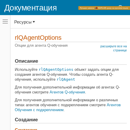
Документация
Переключатель
Ресурсы
навигационного
меню
вне
Домашняя страница документации
холста
rlQAgentOptions
переключатель
Reinforcement Learning Toolbox
навигационного
Опции для агента Q-обучения
расширьте все на
меню
Агенты
странице
вне
холста
Описание
rlQAgentOptions
НА ЭТОЙ СТРАНИЦЕ
Используйте
rlQAgentOptions
объект задать опции для
создания агентов Q-обучения. Чтобы создать агента Q-
Описание
обучения, используйте
rlQAgent
Создание
Для получения дополнительной информации об агентах Q-
Свойства
обучения смотрите
Агентов Q-обучения
.
Функции объекта
Для получения дополнительной информации о различных
Примеры
типах агентов обучения с подкреплением смотрите
Агентов
Смотрите также
Обучения с подкреплением
.
Создание
Синтаксис