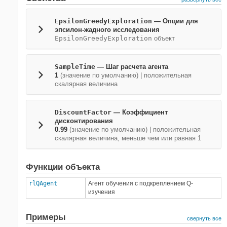
EpsilonGreedyExploration
—
Опции для
эпсилон-жадного исследования
EpsilonGreedyExploration
объект
SampleTime
—
Шаг расчета агента
1
(значение по умолчанию) |
положительная
скалярная величина
DiscountFactor
—
Коэффициент
дисконтирования
0.99
(значение по умолчанию) |
положительная
скалярная величина, меньше чем или равная 1
Функции объекта
rlQAgent
Агент обучения с подкреплением Q-
изучения
Примеры
свернуть все