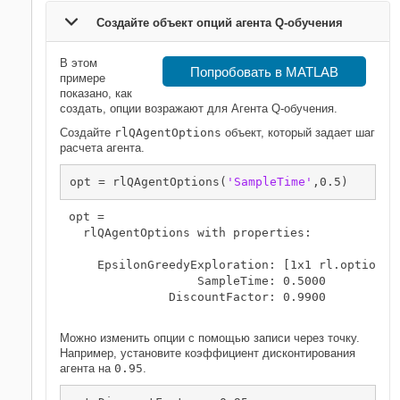
Создайте объект опций агента Q-обучения
В этом
Попробовать в MATLAB
примере
показано, как
создать, опции возражают для Агента Q-обучения.
Создайте
rlQAgentOptions
объект, который задает шаг
расчета агента.
opt = rlQAgentOptions(
'SampleTime'
,0.5)
opt = 

  rlQAgentOptions with properties:

    EpsilonGreedyExploration: [1x1 rl.option.Ep
                  SampleTime: 0.5000

              DiscountFactor: 0.9900

Можно изменить опции с помощью записи через точку.
Например, установите коэффициент дисконтирования
агента на
0.95
.