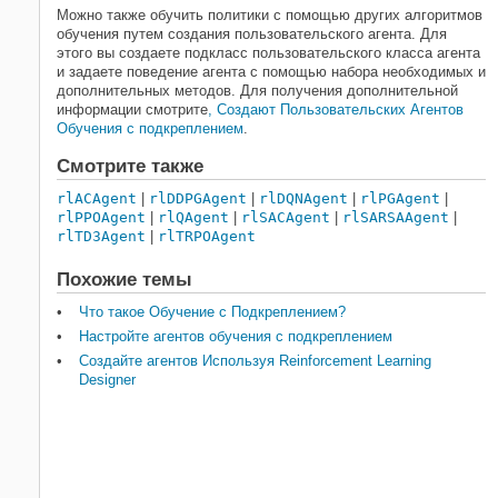
Можно также обучить политики с помощью других алгоритмов
обучения путем создания пользовательского агента. Для
этого вы создаете подкласс пользовательского класса агента
и задаете поведение агента с помощью набора необходимых и
дополнительных методов. Для получения дополнительной
информации смотрите
, Создают Пользовательских Агентов
Обучения с подкреплением
.
Смотрите также
rlACAgent
|
rlDDPGAgent
|
rlDQNAgent
|
rlPGAgent
|
rlPPOAgent
|
rlQAgent
|
rlSACAgent
|
rlSARSAAgent
|
rlTD3Agent
|
rlTRPOAgent
Похожие темы
Что такое Обучение с Подкреплением?
Настройте агентов обучения с подкреплением
Создайте агентов Используя Reinforcement Learning
Designer