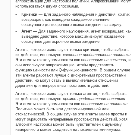
аппроксимаций для настройки политики. Аппроксимации могут
использоваться двумя способами.
Критики
— Для заданного наблюдения и действия, критик
возвращает, как выведено ожидаемое значение
совокупного долгосрочного вознаграждения за задачу.
Агент
— Для заданного наблюдения, агент возвращает, как
выведено действие, которое максимизирует ожидаемое
совокупное долгосрочное вознаграждение.
Агенты, которые используют только критиков, чтобы выбрать
их действия, используют
косвенное представление политики
.
Эти агенты также упоминаются как
основанные на значении
, и
они используют аппроксимацию, чтобы представлять
функцию ценности или Q-функцию-ценности. В общем случае
эти агенты работают лучше с дискретными пространствами
действий, но могут стать в вычислительном отношении
дорогими для непрерывных пространств действий.
Агенты, которые используют только агентов, чтобы выбрать
их действия, используют
прямое представление политики
.
Эти агенты также упоминаются как
основанные на политике
.
Политика может быть или детерминированной или
стохастической. В общем случае эти агенты более просты и
могут обработать непрерывные пространства действий, хотя
алгоритм настройки может быть чувствителен к шумному
измерению и может сходиться на локальных минимумах.