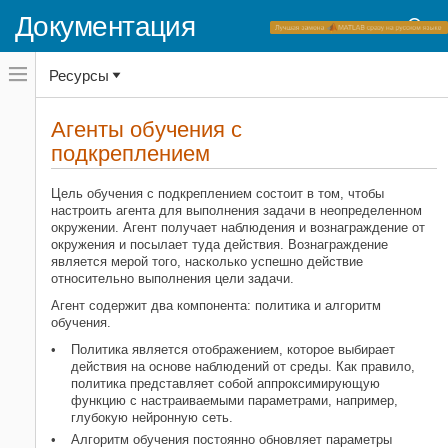
Документация
Переключатель
Ресурсы
навигационного
меню
вне
Домашняя страница документации
холста
Агенты обучения с
переключатель
подкреплением
Reinforcement Learning Toolbox
навигационного
меню
Агенты
вне
Цель обучения с подкреплением состоит в том, чтобы
холста
настроить агента для выполнения задачи в неопределенном
Агенты обучения с подкреплением
окружении. Агент получает наблюдения и вознаграждение от
НА ЭТОЙ СТРАНИЦЕ
окружения и посылает туда действия. Вознаграждение
Встроенные агенты
является мерой того, насколько успешно действие
относительно выполнения цели задачи.
Выберите Agent Type
Пользовательские агенты
Агент содержит два компонента: политика и алгоритм
обучения.
Смотрите также
Похожие темы
Политика является отображением, которое выбирает
действия на основе наблюдений от среды. Как правило,
политика представляет собой аппроксимирующую
функцию с настраиваемыми параметрами, например,
глубокую нейронную сеть.
Алгоритм обучения постоянно обновляет параметры