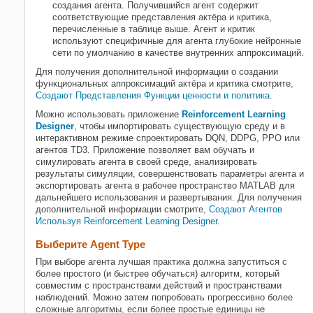
создания агента. Получившийся агент содержит
соответствующие представления актёра и критика,
перечисленные в таблице выше. Агент и критик
используют специфичные для агента глубокие нейронные
сети по умолчанию в качестве внутренних аппроксимаций.
Для получения дополнительной информации о создании
функциональных аппроксимаций актёра и критика смотрите
,
Создают Представления Функции ценности и политика
.
Можно использовать приложение
Reinforcement Learning
Designer
, чтобы импортировать существующую среду и в
интерактивном режиме спроектировать DQN, DDPG, PPO или
агентов TD3. Приложение позволяет вам обучать и
симулировать агента в своей среде, анализировать
результаты симуляции, совершенствовать параметры агента и
экспортировать агента в рабочее пространство MATLAB для
дальнейшего использования и развертывания. Для получения
дополнительной информации смотрите
, Создают Агентов
Используя Reinforcement Learning Designer
.
Выберите Agent Type
При выборе агента лучшая практика должна запуститься с
более простого (и быстрее обучаться) алгоритм, который
совместим с пространствами действий и пространствами
наблюдений. Можно затем попробовать прогрессивно более
сложные алгоритмы, если более простые единицы не