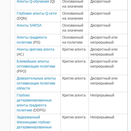
Агенты Q-обучения
(Q)
Основанный
Дискретный
на значении
Глубокие агенты Q-сети
Основанный
Дискретный
(DQN)
на значении
Агенты SARSA
Основанный
Дискретный
на значении
Агенты градиента
Основанный
Дискретный или
политики
(PG)
на политике
непрерывный
Агенты критика агента
Критик агента
Дискретный или
(AC)
непрерывный
Ближайшие агенты
Критик агента
Дискретный или
оптимизации политики
непрерывный
(PPO)
Доверительные агенты
Критик агента
Дискретный или
оптимизации политики
непрерывный
области
Глубоко
Критик агента
Непрерывный
детерминированные
агенты градиента
политики
(DDPG)
Задержанный
Критик агента
Непрерывный
близнецами глубоко
детерминированные