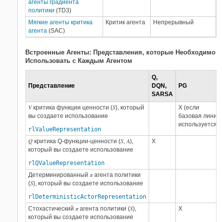
агенты градиента
политики
(TD3)
Мягкие агенты критика
Критик агента
Непрерывный
агента
(SAC)
Встроенные Агенты: Представления, которые Необходимо
Использовать с Каждым Агентом
Q,
Представление
DQN,
PG
SARSA
V
S
критика функции ценности (
), который
X (если
вы создаете использование
базовая линия
используется),
rlValueRepresentation
Q
S
A
критика Q-функции-ценности (
,
),
X
который вы создаете использование
rlQValueRepresentation
π
Детерминированный
агента политики
S
(
), который вы создаете использование
rlDeterministicActorRepresentation
π
S
Стохастический
агента политики (
),
X
который вы создаете использование