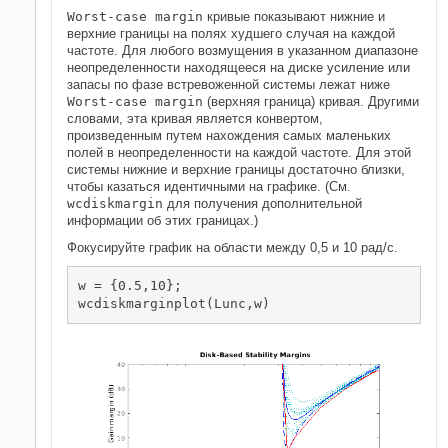
Worst-case margin
кривые показывают нижние и
верхние границы на полях худшего случая на каждой
частоте. Для любого возмущения в указанном диапазоне
неопределенности находящееся на диске усиление или
запасы по фазе встревоженной системы лежат ниже
Worst-case margin
(верхняя граница) кривая. Другими
словами, эта кривая является конвертом,
произведенным путем нахождения самых маленьких
полей в неопределенности на каждой частоте. Для этой
системы нижние и верхние границы достаточно близки,
чтобы казаться идентичными на графике. (См.
wcdiskmargin
для получения дополнительной
информации об этих границах.)
Фокусируйте график на области между 0,5 и 10 рад/с.
w = {0.5,10};

wcdiskmarginplot(Lunc,w)