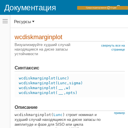
Документация
Переключатель
Ресурсы
навигационного
меню
вне
Домашняя страница документации
холста
wcdiskmarginplot
переключатель
Robust Control Toolbox
навигационного
Визуализируйте худший случай
свернуть все на
меню
находящиеся на диске запасы
Неопределенный системный анализ
странице
вне
устойчивости
Находящиеся на диске запасы по
холста
амплитуде и фазе
Синтаксис
wcdiskmarginplot
НА ЭТОЙ СТРАНИЦЕ
wcdiskmarginplot(Lunc)
wcdiskmarginplot(Lunc,sigma)
Синтаксис
wcdiskmarginplot(
,w)
___
Описание
wcdiskmarginplot(
,opts)
___
Примеры
Входные параметры
Описание
Смотрите также
пример
wcdiskmarginplot(
Lunc
)
строит номинал и
худший случай находящиеся на диске запасы по
амплитуде и фазе для SISO или цикла