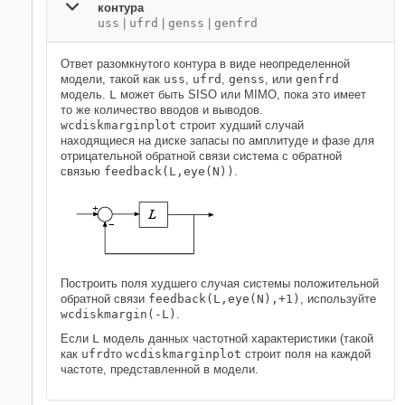
контура
uss
|
ufrd
|
genss
|
genfrd
Ответ разомкнутого контура в виде неопределенной
модели, такой как
uss
,
ufrd
,
genss
, или
genfrd
модель.
L
может быть SISO или MIMO, пока это имеет
то же количество вводов и выводов.
wcdiskmarginplot
строит худший случай
находящиеся на диске запасы по амплитуде и фазе для
отрицательной обратной связи система с обратной
связью
feedback(L,eye(N))
.
Построить поля худшего случая системы положительной
обратной связи
feedback(L,eye(N),+1)
, используйте
wcdiskmargin(-L)
.
Если
L
модель данных частотной характеристики (такой
как
ufrd
то
wcdiskmarginplot
строит поля на каждой
частоте, представленной в модели.