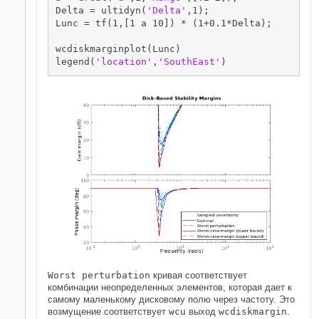
Delta = ultidyn(
'Delta'
,1);

Lunc = tf(1,[1 a 10]) * (1+0.1*Delta);

wcdiskmarginplot(Lunc)

legend(
'location'
,
'SouthEast'
)
Worst perturbation
кривая соответствует
комбинации неопределенных элементов, которая дает к
самому маленькому дисковому полю через частоту. Это
возмущение соответствует
wcu
выход
wcdiskmargin
.