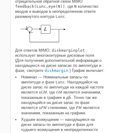
отрицательной обратной связи MIMO
feedback(Lunc,eye(N))
, где
N
количество
вводов и выводов в неопределенном ответе
разомкнутого контура
Lunc
.
Для ответов MIMO,
diskmarginplot
использует многоконтурные дисковые поля.
(Для получения дополнительной информации о
находящихся на диске запасах по амплитуде и
фазе, смотрите
diskmargin
.) График включает:
Номинал — Номинальные запасы по
амплитуде и фазе
Lunc
. Находящийся на
диске запас по амплитуде на каждой частоте
GM
GM
является ±
, где
является значением,
показанным в графике в дБ. Точно так же
находящийся на диске запас по фазе
PM
PM
является ±
степенями, где
является
значением, показанным на графике.
Худшее возмущение — находящиеся на
диске запасы по амплитуде и фазе для
худшего возмущения в неопределенности