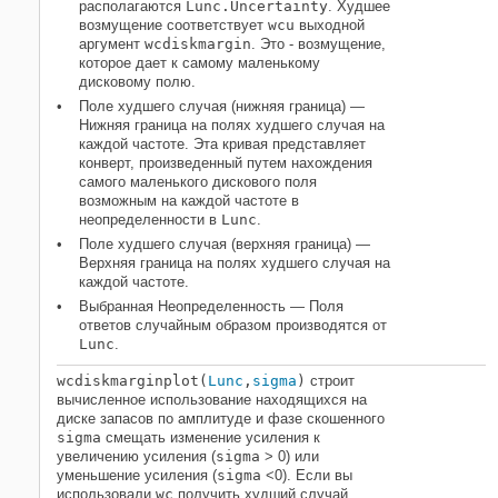
располагаются
Lunc.Uncertainty
. Худшее
возмущение соответствует
wcu
выходной
аргумент
wcdiskmargin
. Это - возмущение,
которое дает к самому маленькому
дисковому полю.
Поле худшего случая (нижняя граница) —
Нижняя граница на полях худшего случая на
каждой частоте. Эта кривая представляет
конверт, произведенный путем нахождения
самого маленького дискового поля
возможным на каждой частоте в
неопределенности в
Lunc
.
Поле худшего случая (верхняя граница) —
Верхняя граница на полях худшего случая на
каждой частоте.
Выбранная Неопределенность — Поля
ответов случайным образом производятся от
Lunc
.
wcdiskmarginplot(
Lunc
,
sigma
)
строит
вычисленное использование находящихся на
диске запасов по амплитуде и фазе скошенного
sigma
смещать изменение усиления к
увеличению усиления (
sigma
> 0) или
уменьшение усиления (
sigma
<0). Если вы
использовали
wc
получить худший случай