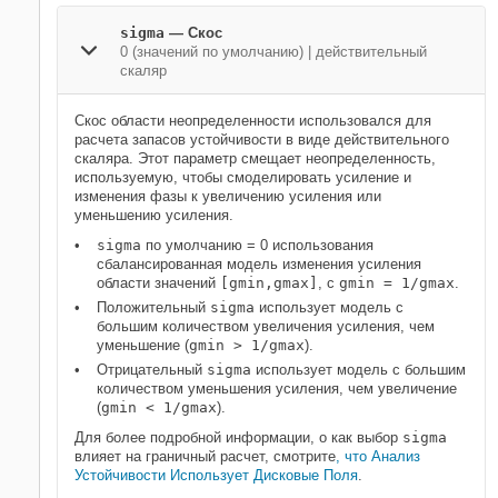
sigma
—
Скос
0
(значений по умолчанию) |
действительный
скаляр
Скос области неопределенности использовался для
расчета запасов устойчивости в виде действительного
скаляра. Этот параметр смещает неопределенность,
используемую, чтобы смоделировать усиление и
изменения фазы к увеличению усиления или
уменьшению усиления.
sigma
по умолчанию
= 0 использования
сбалансированная модель изменения усиления
области значений
[gmin,gmax]
, с
gmin = 1/gmax
.
Положительный
sigma
использует модель с
большим количеством увеличения усиления, чем
уменьшение (
gmin > 1/gmax
).
Отрицательный
sigma
использует модель с большим
количеством уменьшения усиления, чем увеличение
(
gmin < 1/gmax
).
Для более подробной информации, о как выбор
sigma
влияет на граничный расчет, смотрите
, что Анализ
Устойчивости Использует Дисковые Поля
.