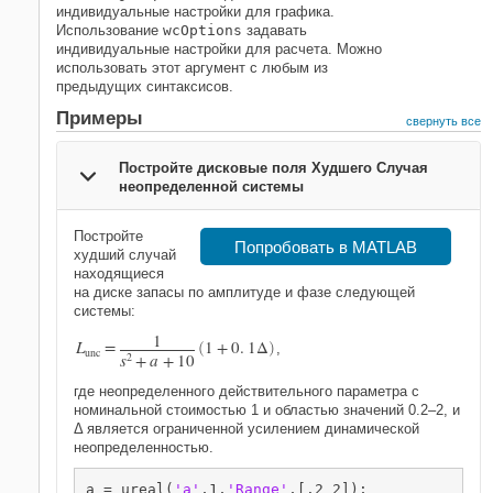
индивидуальные настройки для графика.
Использование
wcOptions
задавать
индивидуальные настройки для расчета. Можно
использовать этот аргумент с любым из
предыдущих синтаксисов.
Примеры
свернуть все
Постройте дисковые поля Худшего Случая
неопределенной системы
Постройте
Попробовать в MATLAB
худший случай
находящиеся
на диске запасы по амплитуде и фазе следующей
системы:
1
L
=
1
+
0
.
1
Δ
(
)
,
unc
s
2
+
a
+
10
где
неопределенного действительного параметра с
номинальной стоимостью 1 и областью значений 0.2–2, и
Δ является ограниченной усилением динамической
неопределенностью.
a = ureal(
'a'
,1,
'Range'
,[.2 2]);
