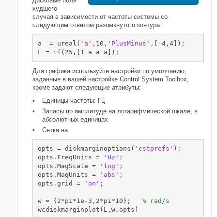
дисковые поля
худшего
случая в зависимости от частоты системы со
следующим ответом разомкнутого контура.
a  = ureal(
'a'
,10,
'PlusMinus'
,[-4,4]);

L = tf(25,[1 a a a]);
Для графика используйте настройки по умолчанию,
заданные в вашей настройке Control System Toolbox,
кроме задают следующие атрибуты:
Единицы частоты: Гц
Запасы по амплитуде на логарифмической шкале, в
абсолютных единицах
Сетка на
opts = diskmarginoptions(
'cstprefs'
);

opts.FreqUnits = 
'Hz'
;

opts.MagScale = 
'log'
;

opts.MagUnits = 
'abs'
;

opts.grid = 
'on'
;

w = {2*pi*1e-3,2*pi*10};   
% rad/s
wcdiskmarginplot(L,w,opts)