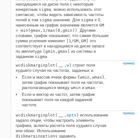
находящиеся на диске поля с некоторым
конкретным
sigma
, можно использовать этот
синтаксис, чтобы видеть зависимость частоты
полей в том
sigma
значение. Для
sigma
≠ 0,
нанесенным на график значением является
GM
= min(gmax,1/max(0,gmin))
. Другими
словами, график показывает, что самая большая
сумма усиления изменяет
[1/GM,GM]
это
соответствует в находящемся на диске запасе
по амплитуде
[gmin,gmax]
из системы в
заданном
sigma
.
пример
wcdiskmarginplot(
,
w
)
строит поля
___
худшего случая на частотах, заданных
w
.
Если
w
массив ячеек формы
{wmin,wmax}
,
затем график показывает поля на частотах,
располагающихся между
wmin
и
wmax
.
Если
w
вектор из частот, затем график
показывает поля на каждой заданной
частоте.
пример
wcdiskmarginplot(
,
opts
)
использование
___
задало опции, чтобы настроить элементы
графика, аспекты расчета поля худшего случая
или обоих. Использование
diskmarginoptions
задавать