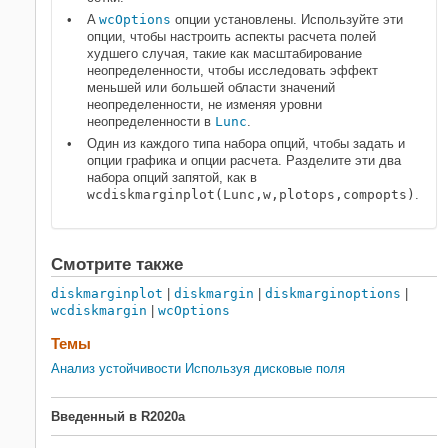
A
wcOptions
опции установлены. Используйте эти
опции, чтобы настроить аспекты расчета полей
худшего случая, такие как масштабирование
неопределенности, чтобы исследовать эффект
меньшей или большей области значений
неопределенности, не изменяя уровни
неопределенности в
Lunc
.
Один из каждого типа набора опций, чтобы задать и
опции графика и опции расчета. Разделите эти два
набора опций запятой, как в
wcdiskmarginplot(Lunc,w,plotops,compopts)
.
Смотрите также
diskmarginplot
|
diskmargin
|
diskmarginoptions
|
wcdiskmargin
|
wcOptions
Темы
Анализ устойчивости Используя дисковые поля
Введенный в R2020a