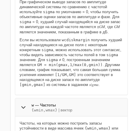
При графическом выводе запасов по амплитуде
динамической системы по сравнению с частотой
используйте
sigma
по умолчанию
= 0, чтобы получить
объективные оценки запасов по амплитуде и фазе. Для
sigma
= 0, худший случай находящийся на диске запас
GM
GM
по амплитуде на каждой частоте является ±
, где
является значением, показанным в графике в дБ.
Если вы использовали
wcdiskmargin
получить худший
случай находящиеся на диске поля с некоторым
конкретным
sigma
, можно использовать этот синтаксис,
чтобы видеть зависимость частоты полей в том
sigma
значение. Для
sigma
≠ 0, построенным значением
является
GM = min(gmax,1/max(0,gmin))
. Другими
словами, график показывает, что самая большая сумма
усиления изменяет
[1/GM,GM]
это соответствует в
находящемся на диске запасе по амплитуде
sigma
[gmin,gmax]
из системы в заданном
.
w
—
Частоты
{wmin,wmax}
|
вектор
Частоты, на которых можно построить запасы
устойчивости в виде массива ячеек
{wmin,wmax}
или