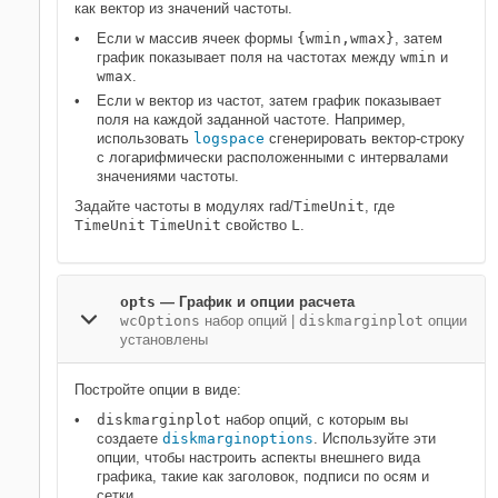
как вектор из значений частоты.
Если
w
массив ячеек формы
{wmin,wmax}
, затем
график показывает поля на частотах между
wmin
и
wmax
.
Если
w
вектор из частот, затем график показывает
поля на каждой заданной частоте. Например,
использовать
logspace
сгенерировать вектор-строку
с логарифмически расположенными с интервалами
значениями частоты.
Задайте частоты в модулях rad/
TimeUnit
, где
TimeUnit
TimeUnit
свойство
L
.
opts
—
График и опции расчета
wcOptions
набор опций
|
diskmarginplot
опции
установлены
Постройте опции в виде:
diskmarginplot
набор опций, с которым вы
создаете
diskmarginoptions
. Используйте эти
опции, чтобы настроить аспекты внешнего вида
графика, такие как заголовок, подписи по осям и
сетки.