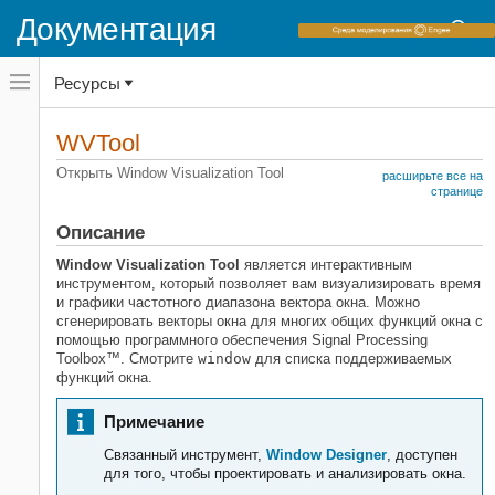
Документация
Переключатель
Ресурсы
навигационного
меню
вне
Домашняя страница документации
холста
WVTool
переключатель
Signal Processing Toolbox
навигационного
Открыть Window Visualization Tool
расширьте все на
меню
Спектральный анализ
странице
вне
Windows
холста
Описание
WVTool
Window Visualization Tool
является интерактивным
НА ЭТОЙ СТРАНИЦЕ
инструментом, который позволяет вам визуализировать время
и графики частотного диапазона вектора окна. Можно
Описание
сгенерировать векторы окна для многих общих функций окна с
Откройте WVTool
помощью программного обеспечения Signal Processing
Toolbox™. Смотрите
window
для списка поддерживаемых
Примеры
функций окна.
Программируемое использование
Больше о
Примечание
Смотрите также
Связанный инструмент,
Window Designer
, доступен
для того, чтобы проектировать и анализировать окна.