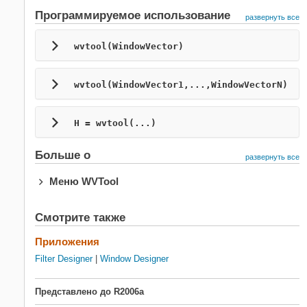
Программируемое использование
развернуть все
wvtool(
WindowVector
)
wvtool(
WindowVector1
,...,
WindowVectorN
)
H = wvtool(...)
Больше о
развернуть все
Меню WVTool
Смотрите также
Приложения
Filter Designer
|
Window Designer
Представлено до R2006a