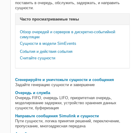
SimEvents
поставить в очередь, обслужить, задержать, и направить
сущности.
Моделирование распределения
ресурсов
Часто просматриваемые темы
Симуляция, отладка и визуализация
Статистика и анализ данных
Обзор очередей и серверов в дискретно-событийной
Интерфейс с Simulink
симуляции
Авторская разработка блока
Сущности в модели SimEvents
Приложения
События и действия события
Считайте сущности
Сгенерируйте и уничтожьте сущности и сообщения
Задайте генерацию сущности и завершение
Очередь и служба
Очередь FIFO, очередь LIFO, приоритетная очередь,
моделирование задержки, устройство хранения данных
сущности, буферизация
Направьте сообщения Simulink и сущности
Пути сущности, логика принятия решений, переключение,
пропускание, многоадресная передача