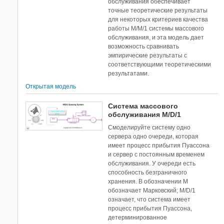
обслуживания обеспечивает
точные теоретические результаты
для некоторых критериев качества
работы M/M/1 системы массового
обслуживания, и эта модель дает
возможность сравнивать
эмпирические результаты с
соответствующими теоретическими
результатами.
Открытая модель
Система массового
обслуживания M/D/1
Смоделируйте систему одно
сервера одно очереди, которая
имеет процесс прибытия Пуассона
и сервер с постоянным временем
обслуживания. У очереди есть
способность безграничного
хранения. В обозначении M
обозначает Марковский; M/D/1
означает, что система имеет
процесс прибытия Пуассона,
детерминированное