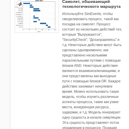
Самолет, обшивающий
технологического маршрута
Используйте SimEvents, чтобы
смоделировать процесс, такой как
посадка на самолет. Процесс
состоит из нескольких действий тех,
которые "Выгружаются",
"SecurityCheck", "Дозаправляясь" и
т.д. Некоторые действия могут быть
сделаны одновременно, как
представлено несколькими
параллельными путями с помощью
блоков AND. Некоторые действия
являются взаимоисключающими, и
они представлены как выходные
пути с помощью блоков OR. Каждое
действие занимает ненулевое
время. Можно использовать такую
модель, чтобы изучить различные
аспекты процесса, такие как узкие
места, конкуренция ресурса,
задержки, и т.д. Модель генерирует
одну сущность в начале симуляции.
Эта сущность представляет поток
управления в процессе. Позиция