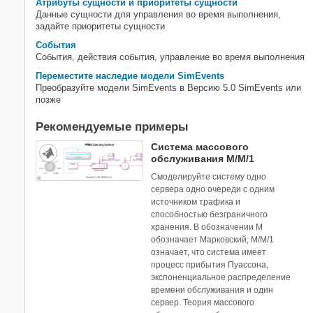
Атрибуты сущности и приоритеты сущности
Данные сущности для управления во время выполнения,
задайте приоритеты сущности
События
События, действия события, управление во время выполнения
Переместите наследие модели SimEvents
Преобразуйте модели SimEvents в Версию 5.0 SimEvents или
позже
Рекомендуемые примеры
Система массового
обслуживания M/M/1
Смоделируйте систему одно
сервера одно очереди с одним
источником трафика и
способностью безграничного
хранения. В обозначении M
обозначает Марковский; M/M/1
означает, что система имеет
процесс прибытия Пуассона,
экспоненциальное распределение
времени обслуживания и один
сервер. Теория массового