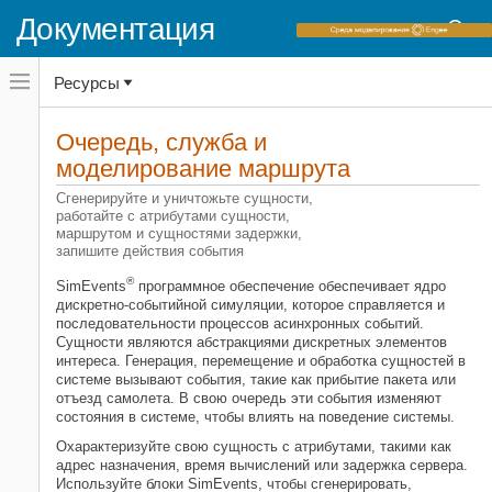
Документация
Переключатель
Ресурсы
навигационного
меню
вне
Домашняя страница документации
холста
Очередь, служба и
SimEvents
переключатель
моделирование маршрута
навигационного
меню
Категория
Сгенерируйте и уничтожьте сущности,
вне
работайте с атрибутами сущности,
холста
Начало работы с SimEvents
маршрутом и сущностями задержки,
Очередь, служба и моделирование
запишите действия события
маршрута
®
SimEvents
программное обеспечение обеспечивает ядро
Сгенерируйте и уничтожьте
дискретно-событийной симуляции, которое справляется и
сущности и сообщения
последовательности процессов асинхронных событий.
Очередь и служба
Сущности являются абстракциями дискретных элементов
интереса. Генерация, перемещение и обработка сущностей в
Направьте сообщения Simulink и
системе вызывают события, такие как прибытие пакета или
сущности
отъезд самолета. В свою очередь эти события изменяют
Атрибуты сущности и приоритеты
состояния в системе, чтобы влиять на поведение системы.
сущности
Охарактеризуйте свою сущность с атрибутами, такими как
События
адрес назначения, время вычислений или задержка сервера.
Переместите наследие модели
Используйте блоки SimEvents, чтобы сгенерировать,