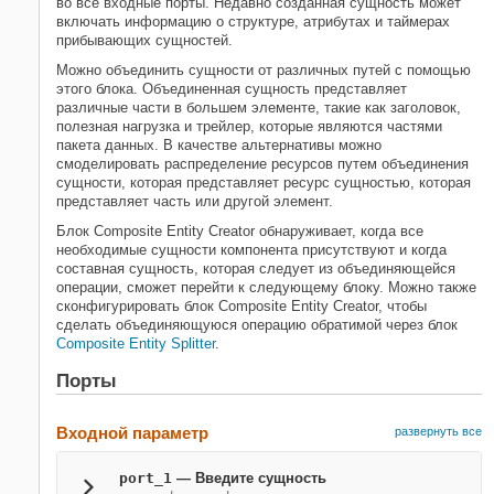
во все входные порты. Недавно созданная сущность может
включать информацию о структуре, атрибутах и таймерах
прибывающих сущностей.
Можно объединить сущности от различных путей с помощью
этого блока. Объединенная сущность представляет
различные части в большем элементе, такие как заголовок,
полезная нагрузка и трейлер, которые являются частями
пакета данных. В качестве альтернативы можно
смоделировать распределение ресурсов путем объединения
сущности, которая представляет ресурс сущностью, которая
представляет часть или другой элемент.
Блок
Composite Entity Creator
обнаруживает, когда все
необходимые сущности компонента присутствуют и когда
составная сущность, которая следует из объединяющейся
операции, сможет перейти к следующему блоку. Можно также
сконфигурировать блок
Composite Entity Creator
, чтобы
сделать объединяющуюся операцию обратимой через блок
Composite Entity Splitter
.
Порты
Входной параметр
развернуть все
port_1
— Введите сущность