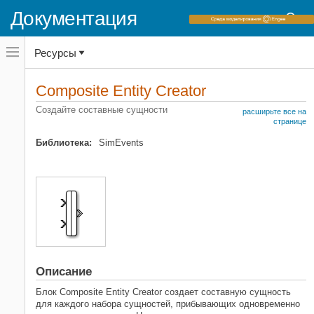
Документация
Переключатель
Ресурсы
навигационного
меню
вне
Домашняя страница документации
холста
Composite Entity Creator
переключатель
SimEvents
навигационного
Создайте составные сущности
расширьте все на
меню
Моделирование распределения ресурсов
странице
вне
холста
Библиотека:
SimEvents
Composite Entity Creator
НА ЭТОЙ СТРАНИЦЕ
Описание
Порты
Параметры
Примеры модели
Смотрите также
Описание
Блок
Composite Entity Creator
создает составную сущность
для каждого набора сущностей, прибывающих одновременно