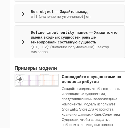
Bus object
— Задайте выход
off
(значение по умолчанию) |
on
Define input entity names
— Укажите, что
имена входных сущностей раньше
генерировали составную сущность
{E1, E2}
(значение по умолчанию) | вектор
символов
Примеры модели
Совпадайте с сущностями на
основе атрибутов
Создайте модель, чтобы сохранить
и совпадать с сущностями,
представляющими велосипедные
компоненты. Модель использует
блок Entity Store для устройства
хранения данных и блок Селектора
Сущности, чтобы совпадать с
набором велосипедных колес к