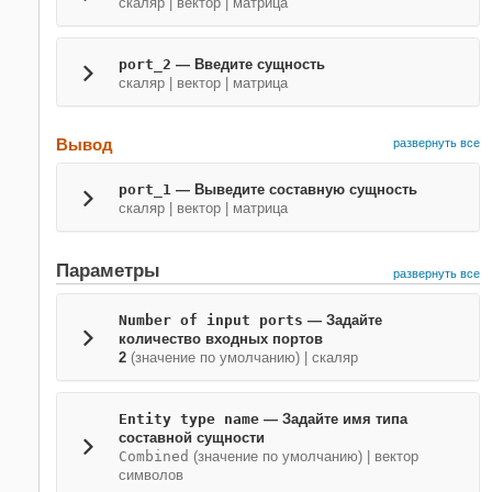
скаляр | вектор | матрица
port_2
— Введите сущность
скаляр | вектор | матрица
Вывод
развернуть все
port_1
— Выведите составную сущность
скаляр | вектор | матрица
Параметры
развернуть все
Number of input ports
— Задайте
количество входных портов
2
(значение по умолчанию) | скаляр
Entity type name
— Задайте имя типа
составной сущности
Combined
(значение по умолчанию) | вектор
символов