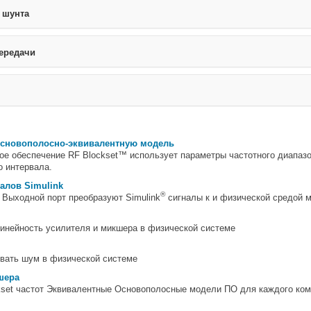
 шунта
ередачи
основополосно-эквивалентную модель
ое обеспечение RF Blockset™ использует параметры частотного диапаз
о интервала.
налов Simulink
®
 и Выходной порт преобразуют Simulink
сигналы к и физической средой 
линейность усилителя и микшера в физической системе
овать шум в физической системе
шера
kset частот Эквивалентные Основополосные модели ПО для каждого ком