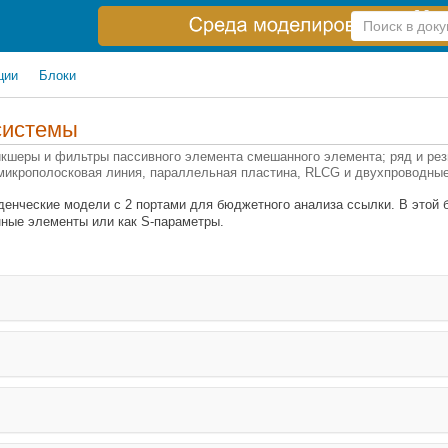
Справка
по
поиску
ции
Блоки
системы
икшеры и фильтры пассивного элемента смешанного элемента; ряд и рез
 микрополосковая линия, параллельная пластина, RLCG и двухпроводны
енческие модели с 2 портами для бюджетного анализа ссылки. В этой 
ные элементы или как S-параметры.