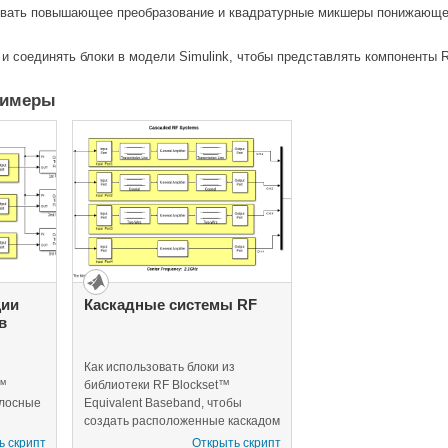
овать повышающее преобразование и квадратурные микшеры понижающег
 и соединять блоки в модели Simulink, чтобы представлять компоненты R
римеры
ции
Каскадные системы RF
в
Как использовать блоки из
t™
библиотеки RF Blockset™
лосные
Equivalent Baseband, чтобы
создать расположенные каскадом
бы
системы RF.
ь скрипт
Открыть скрипт