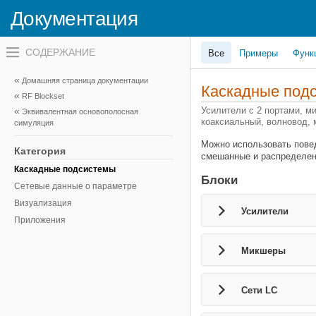
Документация
Переключатель
Все
Примеры
Функ
навигационного
меню
вне
Домашняя страница документации
холста
Каскадные под
RF Blockset
переключатель
навигационного
Усилители с 2 портами, м
Эквивалентная основополосная
меню
коаксиальный, волновод,
симуляция
вне
холста
Можно использовать повед
Категория
смешанные и распределен
Каскадные подсистемы
Блоки
Сетевые данные о параметре
Визуализация
Усилители
Приложения
Микшеры
Сети LC