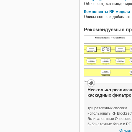
Объясняет, как смоделир
Компоненты RF модели
Описывает, как добавлять
Рекомендуемые п
Несколько реализа
каскадных фильтро
Три различных способа
использовать RF Blockse
Эквивалентные Основопо
библиотечные блоки и RF
Toolbox™ возражают, что
Открыт