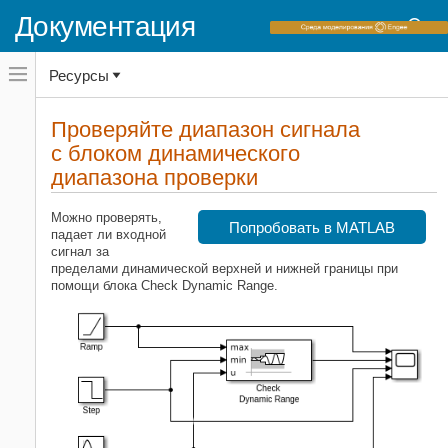
Документация
Переключатель
Ресурсы
навигационного
меню
вне
Домашняя страница документации
холста
Проверяйте диапазон сигнала
переключатель
с блоком динамического
Simulink
навигационного
меню
диапазона проверки
Основы окружения Simulink
вне
Библиотеки блоков
холста
Можно проверять,
Model Verification
Попробовать в MATLAB
падает ли входной
сигнал за
Simulink
пределами динамической верхней и нижней границы при
Моделирование
помощи блока Check Dynamic Range.
Тестирование компонентов модели
Проверяйте диапазон сигнала с
блоком динамического диапазона
проверки
НА ЭТОЙ СТРАНИЦЕ
Смотрите также