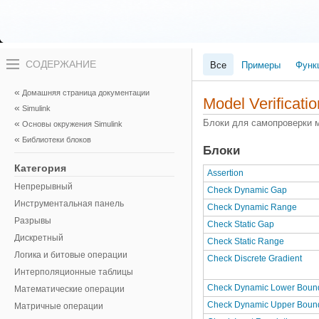
Переключатель
Все
Примеры
Функ
навигационного
меню
вне
Домашняя страница документации
холста
Model Verificatio
Simulink
переключатель
навигационного
Блоки для самопроверки м
Основы окружения Simulink
меню
Библиотеки блоков
вне
Блоки
холста
Категория
Assertion
Непрерывный
Check Dynamic Gap
Инструментальная панель
Check Dynamic Range
Разрывы
Check Static Gap
Дискретный
Check Static Range
Логика и битовые операции
Check Discrete Gradient
Интерполяционные таблицы
Check Dynamic Lower Boun
Математические операции
Check Dynamic Upper Boun
Матричные операции