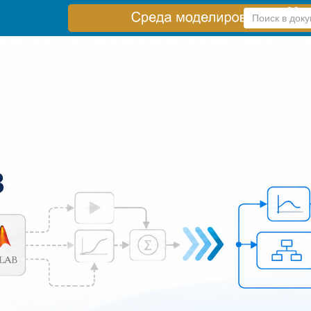
Справка
по
поиску