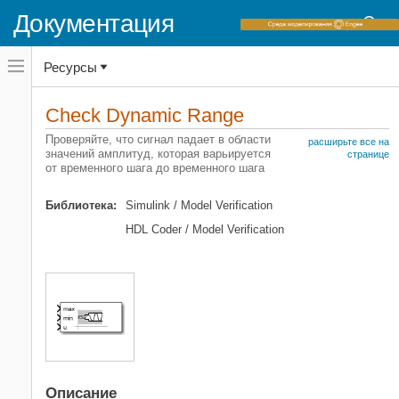
Документация
Переключатель
Ресурсы
навигационного
меню
вне
Домашняя страница документации
холста
Check Dynamic Range
переключатель
Simulink
навигационного
Проверяйте, что сигнал падает в области
расширьте все на
меню
значений амплитуд, которая варьируется
Основы окружения Simulink
странице
вне
от временного шага до временного шага
Библиотеки блоков
холста
Model Verification
Библиотека:
Simulink / Model Verification
Simulink
HDL Coder / Model Verification
Моделирование
Тестирование компонентов модели
Check Dynamic Range
НА ЭТОЙ СТРАНИЦЕ
Описание
Порты
Параметры
Описание