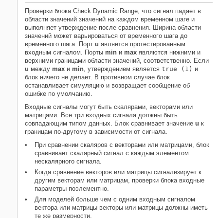
Примеры модели
Проверки блока
Check Dynamic Range
, что сигнал падает в
Характеристики блока
области значений значений на каждом временном шаге и
Расширенные возможности
выполняет утверждение после сравнения. Ширина области
Смотрите также
значений может варьироваться от временного шага до
временного шага. Порт
u
является протестированным
входным сигналом. Порты
min
и
max
являются нижними и
верхними границами области значений, соответственно. Если
u
между
max
и
min
, утверждением является
true (1)
и
блок ничего не делает. В противном случае блок
останавливает симуляцию и возвращает сообщение об
ошибке по умолчанию.
Входные сигналы могут быть скалярами, векторами или
матрицами. Все три входных сигнала должны быть
совпадающим типом данных. Блок сравнивает значение
u
к
границам по-другому в зависимости от сигнала.
При сравнении скаляров с векторами или матрицами, блок
сравнивает скалярный сигнал с каждым элементом
нескалярного сигнала.
Когда сравнение векторов или матрицы сигнализирует к
другим векторам или матрицам, проверки блока входные
параметры поэлементно.
Для моделей больше чем с одним входным сигналом
вектора или матрицы векторы или матрицы должны иметь
те же размерности.