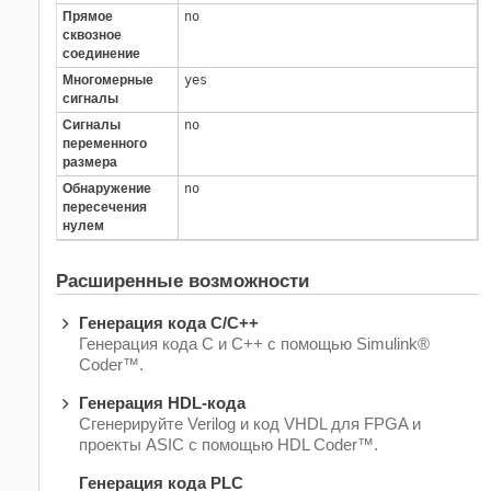
Прямое
no
сквозное
соединение
Многомерные
yes
сигналы
Сигналы
no
переменного
размера
Обнаружение
no
пересечения
нулем
Расширенные возможности
Генерация кода C/C++
Генерация кода C и C++ с помощью Simulink®
Coder™.
Генерация HDL-кода
Сгенерируйте Verilog и код VHDL для FPGA и
проекты ASIC с помощью HDL Coder™.
Генерация кода PLC