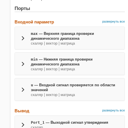
Порты
Входной параметр
развернуть все
max
— Верхняя граница проверки
динамического диапазона
скаляр | вектор | матрица
min
— Нижняя граница проверки
динамического диапазона
скаляр | вектор | матрица
u
— Входной сигнал проверяется по области
значений
скаляр | вектор | матрица
Вывод
развернуть все
Port_1
— Выходной сигнал утверждения
скаляр