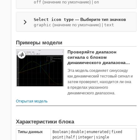
off
(значение по умолчанию) |
on
Select icon type
— Выберите тип значков
graphic
(значение по умолчанию) |
text
Примеры модели
Проверяйте диапазон
сигнала с блоком
динамического диапазона
проверки
Эта модель соединяет синусоиду
как динамический тестовый сигнал и
затем проверяет, находится ли она
в пределах указанного
динамического диапазона.
Открытая модель
Характеристики блока
Типы данных
Boolean
|
double
|
enumerated
|
fixed
point
|
half
|
integer
|
single