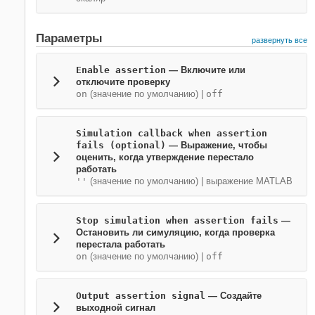
Параметры
развернуть все
Enable assertion
— Включите или
отключите проверку
on
(значение по умолчанию) |
off
Simulation callback when assertion
fails (optional)
— Выражение, чтобы
оценить, когда утверждение перестало
работать
''
(значение по умолчанию) | выражение MATLAB
Stop simulation when assertion fails
—
Остановить ли симуляцию, когда проверка
перестала работать
on
(значение по умолчанию) |
off
Output assertion signal
— Создайте
выходной сигнал