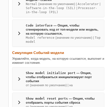
Normal
(значение по умолчанию) |
Accelerator
|
Software-in-the-loop (SIL)
|
Processor-
in-the-loop (PIL)
Code interface
— Опция, чтобы
сгенерировать код от топ-модели или модель,
на которую ссылаются,
Model reference
(значение по умолчанию) |
Top
model
Симуляция Событий модели
Управляйте, когда модель, на которую ссылаются, выполнит и
изменит состояния.
Show model initialize port
— Опция,
чтобы отобразиться инициализирует порт
события
от (значения по умолчанию) | на
Show model reset ports
— Опция, чтобы
отобразить порты события сброса
от (значения по умолчанию) | на