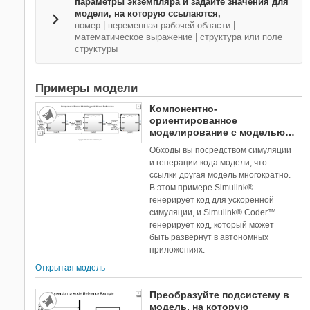
параметры экземпляра и задайте значения для
модели, на которую ссылаются,
номер | переменная рабочей области |
математическое выражение | структура или поле
структуры
Примеры модели
Компонентно-
ориентированное
моделирование с моделью -
ссылкой
Обходы вы посредством симуляции
и генерации кода модели, что
ссылки другая модель многократно.
В этом примере Simulink®
генерирует код для ускоренной
симуляции, и Simulink® Coder™
генерирует код, который может
быть развернут в автономных
приложениях.
Открытая модель
Преобразуйте подсистему в
модель, на которую