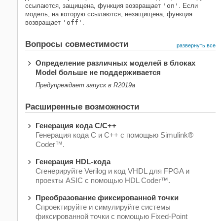
ссылаются, защищена, функция возвращает
'on'
. Если
модель, на которую ссылаются, незащищена, функция
возвращает
'off'
.
Вопросы совместимости
развернуть все
Определение различных моделей в блоках
Model
больше не поддерживается
Предупреждает запуск в R2019a
Расширенные возможности
Генерация кода C/C++
Генерация кода C и C++ с помощью Simulink®
Coder™.
Генерация HDL-кода
Сгенерируйте Verilog и код VHDL для FPGA и
проекты ASIC с помощью HDL Coder™.
Преобразование фиксированной точки
Спроектируйте и симулируйте системы
фиксированной точки с помощью Fixed-Point