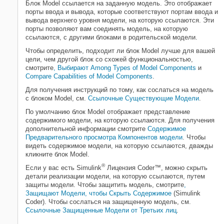
Блок
Model
ссылается на заданную модель. Это отображает
порты ввода и вывода, которые соответствуют портам ввода и
Model
вывода верхнего уровня модели, на которую ссылаются. Эти
НА ЭТОЙ СТРАНИЦЕ
порты позволяют вам соединять модель, на которую
ссылаются, с другими блоками в родительской модели.
Описание
Порты
Чтобы определить, подходит ли блок
Model
лучше для вашей
цели, чем другой блок со схожей функциональностью,
Параметры
смотрите
, Выбирают Among Types of Model Components
и
Примеры модели
Compare Capabilities of Model Components
.
Характеристики блока
Для получения инструкций по тому, как сослаться на модель
Советы
с блоком
Model
, см.
Ссылочные Существующие Модели
.
Вопросы совместимости
По умолчанию блок
Model
отображает представление
Расширенные возможности
содержимого модели, на которую ссылаются. Для получения
дополнительной информации смотрите
Содержимое
Смотрите также
Предварительного просмотра Компонентов модели
. Чтобы
видеть содержимое модели, на которую ссылаются, дважды
кликните блок
Model
.
®
Если у вас есть
Simulink
Лицензия
Coder™
, можно скрыть
детали реализации модели, на которую ссылаются, путем
защиты модели. Чтобы защитить модель, смотрите
,
Защищают Модели, чтобы Скрыть Содержимое
(Simulink
Coder)
. Чтобы сослаться на защищенную модель, см.
Ссылочные Защищенные Модели от Третьих лиц
.