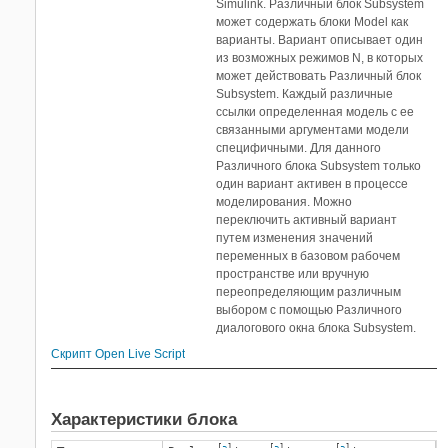
Simulink. Различный блок Subsystem
может содержать блоки Model как
варианты. Вариант описывает один
из возможных режимов N, в которых
может действовать Различный блок
Subsystem. Каждый различные
ссылки определенная модель с ее
связанными аргументами модели
специфичными. Для данного
Различного блока Subsystem только
один вариант активен в процессе
моделирования. Можно
переключить активный вариант
путем изменения значений
переменных в базовом рабочем
пространстве или вручную
переопределяющим различным
выбором с помощью Различного
диалогового окна блока Subsystem.
Скрипт Open Live Script
Характеристики блока
[
a
]
[
a
]
[
a
]