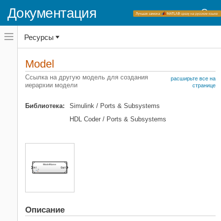
Документация
Переключатель
Ресурсы
навигационного
меню
вне
Домашняя страница документации
холста
Model
переключатель
Simulink
навигационного
Ссылка на другую модель для создания
расширьте все на
меню
иерархии модели
Основы окружения Simulink
странице
вне
Библиотеки блоков
холста
Библиотека:
Simulink / Ports & Subsystems
Порты и подсистемы
HDL Coder / Ports & Subsystems
Simulink
Моделирование
Проектирование архитектуры модели
Компонентно-ориентированное
моделирование
Simulink
Моделирование
Проектирование архитектуры модели
Описание
Модели - ссылки