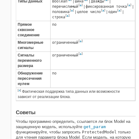
Типы данных
Boolean
|
шина
|
дважды
|
[
a
]
[
a
]
перечислимый
|
фиксированная точка
|
[
a
]
[
a
]
[
a
]
половина
|
целое число
|
один
|
[
a
]
строка
Прямое
no
сквозное
соединение
[
a
]
Многомерные
ограниченный
сигналы
[
a
]
Сигналы
ограниченный
переменного
размера
Обнаружение
no
пересечения
нулем
[
a
]
Фактическая поддержка типа данных или возможности
зависит от реализации блока.
Советы
Чтобы программно определить, ссылается ли блок
Model
на
защищенную модель, используйте
get_param
функционируйте, чтобы запросить
ProtectedModel
только
для чтения
параметр блока
Model
. Если модель, на которую