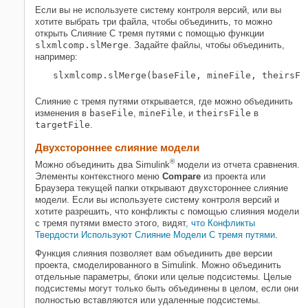
Если вы не используете систему контроля версий, или вы
хотите выбрать три файла, чтобы объединить, то можно
открыть Слияние С тремя путями с помощью функции
slxmlcomp.slMerge
. Задайте файлы, чтобы объединить,
например:
slxmlcomp.slMerge(baseFile, mineFile, theirsFi
Слияние с тремя путями открывается, где можно объединить
изменения в
baseFile
,
mineFile
, и
theirsFile
в
targetFile
.
Двухстороннее слияние модели
®
Можно объединить два Simulink
модели из отчета сравнения.
Элементы контекстного меню
Compare
из проекта или
Браузера текущей папки открывают двухстороннее слияние
модели. Если вы используете систему контроля версий и
хотите разрешить, что конфликты с помощью слияния модели
с тремя путями вместо этого, видят
, что Конфликты
Твердости Используют Слияние Модели С тремя путями
.
Функция слияния позволяет вам объединить две версии
проекта, смоделированного в Simulink. Можно объединить
отдельные параметры, блоки или целые подсистемы. Целые
подсистемы могут только быть объединены в целом, если они
полностью вставляются или удаленные подсистемы.