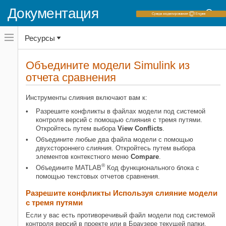
Документация
Переключатель
Ресурсы
навигационного
меню
вне
Домашняя страница документации
холста
Объедините модели
Simulink
из
переключатель
отчета сравнения
Simulink
навигационного
меню
Управление проектами
вне
Инструменты слияния включают вам к:
Сравнение модели
холста
Разрешите конфликты в файлах модели под системой
Объедините модели Simulink из
контроля версий с помощью слияния с тремя путями.
отчета сравнения
Откройтесь путем выбора
View Conflicts
.
НА ЭТОЙ СТРАНИЦЕ
Объедините любые два файла модели с помощью
двухстороннего слияния. Откройтесь путем выбора
Разрешите конфликты Используя
элементов контекстного меню
Compare
.
слияние модели с тремя путями
®
Объедините MATLAB
Код функционального блока с
Используйте слияние с тремя
помощью текстовых отчетов сравнения.
путями с внешними инструментами
системы контроля версий
Разрешите конфликты Используя слияние модели
Откройте слияние с тремя путями
с тремя путями
без Использования системы
контроля версий
Если у вас есть противоречивый файл модели под системой
контроля версий в проекте или в Браузере текущей папки,
Двухстороннее слияние модели