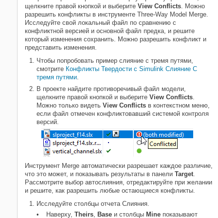
щелкните правой кнопкой и выберите
View Conflicts
. Можно
Объедините код блока MATLAB
разрешить конфликты в инструменте Three-Way Model Merge.
function
Исследуйте свой локальный файл по сравнению с
Похожие темы
конфликтной версией и основной файл предка, и решите
который изменения сохранить. Можно разрешить конфликт и
представить изменения.
Чтобы попробовать пример слияние с тремя путями,
смотрите
Конфликты Твердости с Simulink Слияние С
тремя путями
.
В проекте найдите противоречивый файл модели,
щелкните правой кнопкой и выберите
View Conflicts
.
Можно только видеть
View Conflicts
в контекстном меню,
если файл отмечен конфликтовавший системой контроля
версий.
Инструмент Merge автоматически разрешает каждое различие,
что это может, и показывать результаты в панели
Target
.
Рассмотрите выбор автослияния, отредактируйте при желании
и решите, как разрешить любые остающиеся конфликты.
Исследуйте столбцы отчета Слияния.
Наверху,
Theirs
,
Base
и столбцы
Mine
показывают