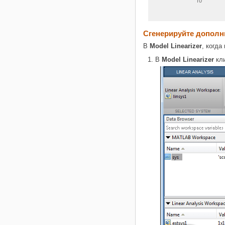
Сгенерируйте дополн
В
Model Linearizer
, когд
В
Model Linearizer
кли