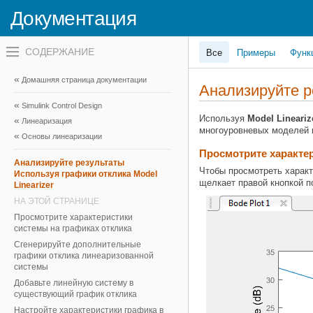
Документация
Переключатель
Все
Примеры
Функ
навигационного
меню
вне
Домашняя страница документации
холста
Анализируйте р
переключатель
Simulink Control Design
навигационного
меню
Используя
Model Lineariz
Линеаризация
вне
многоуровневых моделей и
Основы линеаризации
холста
Просмотрите характе
Анализируйте результаты
Чтобы просмотреть характ
Используя графики отклика Model
щелкает правой кнопкой п
Linearizer
НА ЭТОЙ СТРАНИЦЕ
Просмотрите характеристики
системы на графиках отклика
Сгенерируйте дополнительные
графики отклика линеаризованной
системы
Добавьте линейную систему в
существующий график отклика
Настройте характеристики графика в