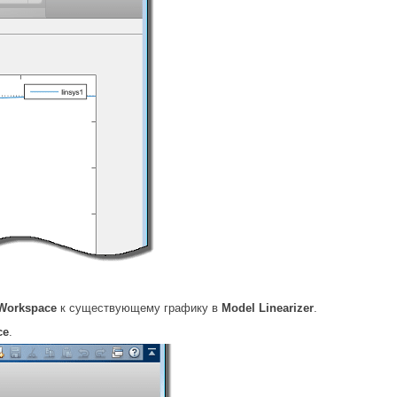
 Workspace
к существующему графику в
Model Linearizer
.
ce
.