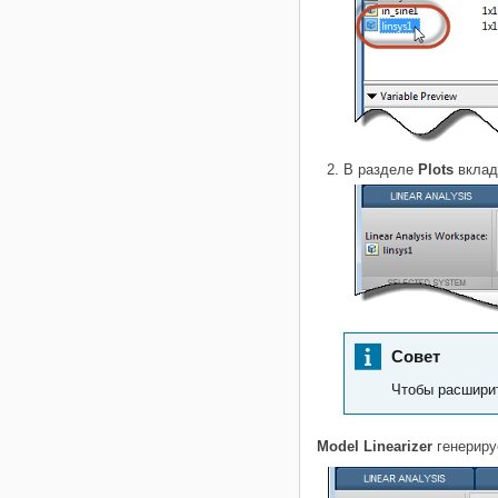
В разделе
Plots
вкладк
Совет
Чтобы расширит
Model Linearizer
генериру