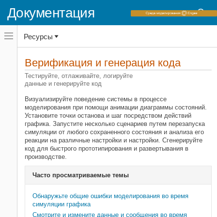
Документация
Переключатель
Ресурсы
навигационного
меню
вне
Домашняя страница документации
холста
Верификация и генерация кода
Stateflow
переключатель
навигационного
Тестируйте, отлаживайте, логируйте
меню
данные и генерируйте код
Категория
вне
холста
Начало работы с Stateflow
Визуализируйте поведение системы в процессе
моделирования при помощи анимации диаграммы состояний.
Программирование диаграмм
Установите точки останова и шаг посредством действий
Шаблоны разработки и приложения
графика. Запустите несколько сценариев путем перезапуска
симуляции от любого сохраненного состояния и анализа его
Симуляция в Simulink
реакции на различные настройки и настройки. Сгенерируйте
Выполнение в MATLAB
код для быстрого прототипирования и развертывания в
Верификация и генерация кода
производстве.
Отладка
Часто просматриваемые темы
Контроль логгирования и тестовой
точки сигнала
Обнаружьте общие ошибки моделирования во время
Сохранение и восстановление
симуляции графика
рабочих точек
Смотрите и измените данные и сообщения во время