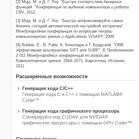
[2] Muja, M. и Д. Г. Лоу. "Быстро соответствие бинарных
функций. "
Конференция по видению компьютера и робота
.
CRV, 2012.
[3] Muja, M. и Д. Г. Лоу. "Быстро аппроксимируйте самых
близких соседей автоматической настройкой алгоритма".
Международная конференция по вопросам теории
компьютерного зрения и Applications
.VISAPP, 2009.
[4] Rublee, E., В. Рабо, К. Конолидж и Г. Брадский. "ORB:
эффективная альтернатива SIFT или SURF". В
Продолжениях
2 011 Международных конференций по вопросам
Компьютерного зрения
, 2564–2571. Барселона, Испания,
2011.
Расширенные возможности
Генерация кода C/C++
Генерация кода C и C++ с помощью MATLAB®
Coder™.
Генерация кода графического процессора
Сгенерируйте код CUDA® для NVIDIA®
графические процессоры с помощью GPU Coder™.