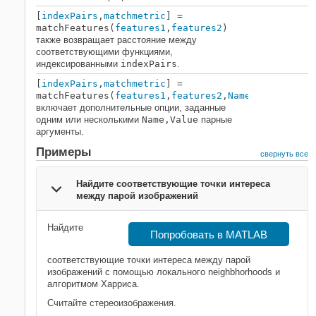
НА ЭТОЙ СТРАНИЦЕ
[
indexPairs
,
matchmetric
] =
matchFeatures(
features1
,
features2
)
Синтаксис
также возвращает расстояние между
Описание
соответствующими функциями,
Примеры
индексированными
indexPairs
.
Входные параметры
[
indexPairs
,
matchmetric
] =
Выходные аргументы
matchFeatures(
features1
,
features2
,
Name,Value
)
включает дополнительные опции, заданные
Ссылки
одним или несколькими
Name,Value
парные
Расширенные возможности
аргументы.
Смотрите также
Примеры
свернуть все
Найдите соответствующие точки интереса
между парой изображений
Найдите
Попробовать в MATLAB
соответствующие точки интереса между парой
изображений с помощью локального neighbhorhoods и
алгоритмом Харриса.
Считайте стереоизображения.