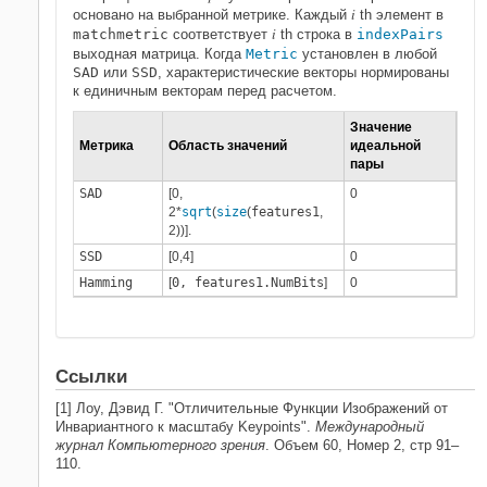
i
основано на выбранной метрике. Каждый
th элемент в
i
matchmetric
соответствует
th строка в
indexPairs
выходная матрица. Когда
Metric
установлен в любой
SAD
или
SSD
, характеристические векторы нормированы
к единичным векторам перед расчетом.
Значение
Метрика
Область значений
идеальной
пары
SAD
[0
,
0
2
*
sqrt
(
size
(
features1
,
2
))].
SSD
[0
,4
]
0
Hamming
[
0, features1.NumBits
]
0
Ссылки
[1] Лоу, Дэвид Г. "Отличительные Функции Изображений от
Инвариантного к масштабу Keypoints".
Международный
журнал Компьютерного зрения
. Объем 60, Номер 2, стр 91–
110.