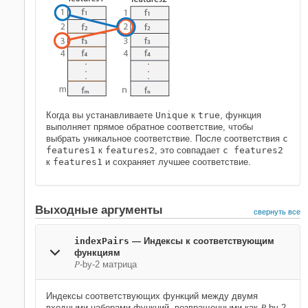
Когда вы устанавливаете
Unique
к
true
, функция
выполняет прямое обратное соответствие, чтобы
выбрать уникальное соответствие. После соответствия
с
features1
к
features2
, это совпадает
с features2
к
features1
и сохраняет лучшее соответствие.
Выходные аргументы
свернуть все
indexPairs
— Индексы к соответствующим
функциям
P
-by-2 матрица
Индексы соответствующих функций между двумя
входными наборами функций, возвращенными как
-by-2