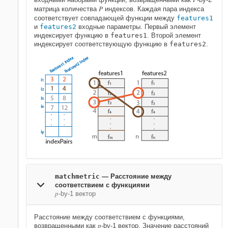
P
P
матрица количества
индексов. Каждая пара индекса
соответствует совпадающей функции между
features1
и
features2
входные параметры. Первый элемент
индексирует функцию в
features1
. Второй элемент
индексирует соответствующую функцию в
features2
.
matchmetric
— Расстояние между
соответствием с функциями
p
-by-1 вектор
Расстояние между соответствием с функциями,
p
возвращенными как
-by-1 вектор. Значение расстояний