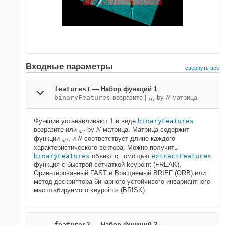
Входные параметры
свернуть все
features1
—
Набор функций 1
N
binaryFeatures
возразите
|
-by-
матрица
M1
Функции устанавливают 1 в виде
binaryFeatures
N
возразите или
-by-
матрица. Матрица содержит
M1
N
функции
, и
соответствует длине каждого
M1
характеристического вектора. Можно получить
binaryFeatures
объект с помощью
extractFeatures
функция с быстрой сетчаткой keypoint (FREAK),
Ориентированный FAST и Вращаемый BRIEF (ORB) или
метод дескриптора бинарного устойчивого инвариантного
масштабируемого keypoints (BRISK).
features2
—
Набор функций 2