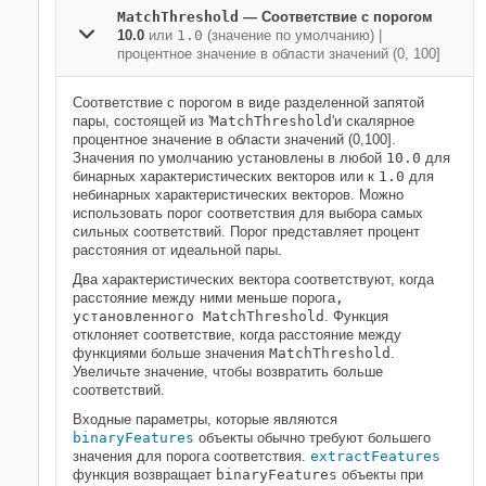
MatchThreshold
—
Соответствие с порогом
10.0
или
1.0
(значение по умолчанию) |
процентное значение в области значений (0, 100]
Соответствие с порогом в виде разделенной запятой
пары, состоящей из '
MatchThreshold
'и скалярное
процентное значение в области значений (0,100].
Значения по умолчанию установлены в любой
10.0
для
бинарных характеристических векторов или к
1.0
для
небинарных характеристических векторов. Можно
использовать порог соответствия для выбора самых
сильных соответствий. Порог представляет процент
расстояния от идеальной пары.
Два характеристических вектора соответствуют, когда
расстояние между ними меньше порога
,
установленного MatchThreshold
. Функция
отклоняет соответствие, когда расстояние между
функциями больше значения
MatchThreshold
.
Увеличьте значение, чтобы возвратить больше
соответствий.
Входные параметры, которые являются
binaryFeatures
объекты обычно требуют большего
значения для порога соответствия.
extractFeatures
функция возвращает
binaryFeatures
объекты при