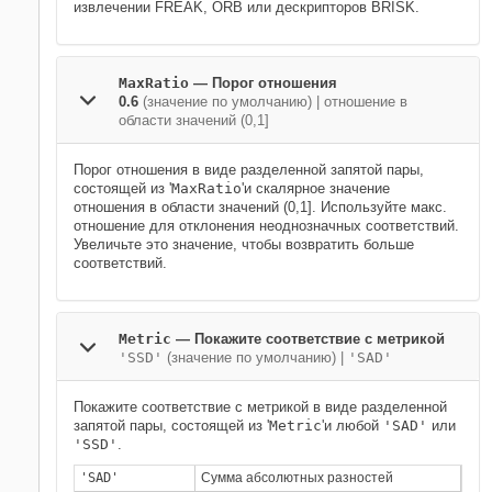
извлечении FREAK, ORB или дескрипторов BRISK.
MaxRatio
—
Порог отношения
0.6
(значение по умолчанию) |
отношение в
области значений (0,1]
Порог отношения в виде разделенной запятой пары,
состоящей из '
MaxRatio
'и скалярное значение
отношения в области значений (0,1]. Используйте макс.
отношение для отклонения неоднозначных соответствий.
Увеличьте это значение, чтобы возвратить больше
соответствий.
Metric
—
Покажите соответствие с метрикой
'SSD'
(значение по умолчанию) |
'SAD'
Покажите соответствие с метрикой в виде разделенной
запятой пары, состоящей из '
Metric
'и любой
'SAD'
или
'SSD'
.
'SAD'
Сумма абсолютных разностей