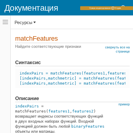
Документация
Переключатель
Ресурсы
навигационного
меню
вне
Домашняя страница документации
холста
matchFeatures
переключатель
Computer Vision Toolbox
навигационного
Найдите соответствующие признаки
свернуть все на
меню
Обнаружение и выделение признаков
странице
вне
холста
Синтаксис
Computer Vision Toolbox
Распознавание, обнаружение объектов и
indexPairs = matchFeatures(features1,features2)
Семантическая Сегментация
[indexPairs,matchmetric] = matchFeatures(featur
Обнаружение объектов
[indexPairs,matchmetric] = matchFeatures(featur
Computer Vision Toolbox
Описание
Структура от движения и визуального
SLAM
пример
indexPairs
=
Структура от движения
matchFeatures(
features1
,
features2
)
возвращает индексы соответствующих функций
в двух входных наборах функций. Входной
функцией должен быть любой
binaryFeatures
объекты или матрицы.
matchFeatures