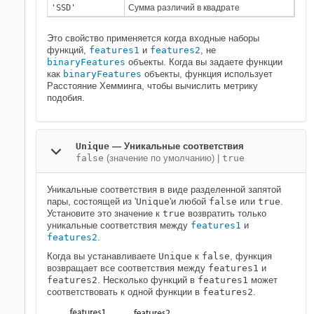
'SSD'
Сумма различий в квадрате
Это свойство применяется когда входные наборы
функций,
features1
и
features2
, не
binaryFeatures
объекты. Когда вы задаете функции
как
binaryFeatures
объекты, функция использует
Расстояние Хемминга, чтобы вычислить метрику
подобия.
Unique
—
Уникальные соответствия
false
(значение по умолчанию) |
true
Уникальные соответствия в виде разделенной запятой
пары, состоящей из '
Unique
'и любой
false
или
true
.
Установите это значение к
true
возвратить только
уникальные соответствия между
features1
и
features2
.
Когда вы устанавливаете
Unique
к
false
, функция
возвращает все соответствия между
features1
и
features2
. Несколько функций в
features1
может
соответствовать к одной функции в
features2
.