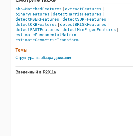
Смотрите также
showMatchedFeatures
|
extractFeatures
|
binaryFeatures
|
detectHarrisFeatures
|
detectMSERFeatures
|
detectSURFFeatures
|
detectORBFeatures
|
detectBRISKFeatures
|
detectFASTFeatures
|
detectMinEigenFeatures
|
estimateFundamentalMatrix
|
estimateGeometricTransform
Темы
Структура из обзора движения
Введенный в R2011a