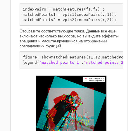
indexPairs = matchFeatures(f1,f2) ;

matchedPoints1 = vpts1(indexPairs(:,1));

matchedPoints2 = vpts2(indexPairs(:,2));
Отобразите соответствующие точки. Данные все еще
включают несколько выбросов, но вы видите эффекты
вращения и масштабирующийся на отображении
совпадающих функций.
figure; showMatchedFeatures(I1,I2,matchedPoint
legend(
'matched points 1'
,
'matched points 2'
);