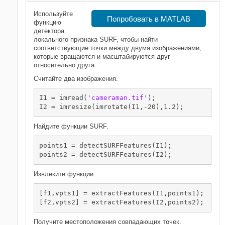
Используйте
Попробовать в MATLAB
функцию
детектора
локального признака SURF, чтобы найти
соответствующие точки между двумя изображениями,
которые вращаются и масштабируются друг
относительно друга.
Считайте два изображения.
I1 = imread(
'cameraman.tif'
);

I2 = imresize(imrotate(I1,-20),1.2);
Найдите функции SURF.
points1 = detectSURFFeatures(I1);

points2 = detectSURFFeatures(I2);
Извлеките функции.
[f1,vpts1] = extractFeatures(I1,points1);

[f2,vpts2] = extractFeatures(I2,points2);
Получите местоположения совпадающих точек.