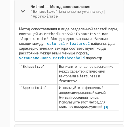
Method
—
Метод сопоставления
'Exhaustive'
(значение по умолчанию) |
'Approximate'
Метод сопоставления в виде разделенной запятой пары,
состоящей из '
Method
'и любой
'Exhaustive'
или
'Approximate'
. Метод задает как самые близкие
соседи между
features1
и
features2
найдены. Два
характеристических вектора соответствуют, когда
расстояние между ними меньше порога
,
установленного MatchThreshold
параметр.
'Exhaustive'
Вычислите попарное расстояние
между характеристическими
векторами в
features1
и
features2
.
'Approximate'
Используйте эффективный
аппроксимированный самый
близкий соседний поиск.
Используйте этот метод для
больших наборов функций.
[3]