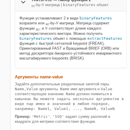
N
-by-
матрица
|
binaryFeatures
объект
M2
Функции устанавливают 2 в виде
binaryFeatures
N
возразите или
-by-
матрица. Матрица содержит
M2
N
функции
, и
соответствует длине каждого
M2
характеристического вектора. Можно получить
binaryFeatures
объект с помощью
extractFeatures
функция с быстрой сетчаткой keypoint (FREAK),
Ориентированный FAST и Вращаемый BRIEF (ORB) или
метод дескриптора бинарного устойчивого инвариантного
масштабируемого keypoints (BRISK).
Аргументы name-value
Задайте дополнительные разделенные запятой пары
Name,Value
аргументы.
Name
имя аргумента и
Value
соответствующее значение.
Name
должен появиться в
кавычках.
Вы можете задать несколько аргументов в
виде пар имен и значений в любом порядке,
например: Name1, Value1, ..., NameN, ValueN
.
Пример:
'Metric'
,
'SSD'
задает сумму различий в
квадрате для метрики соответствия функции.