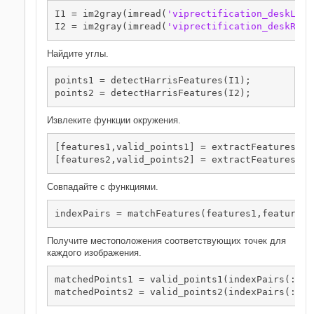
I1 = im2gray(imread(
'viprectification_deskLeft
I2 = im2gray(imread(
'viprectification_deskRigh
Найдите углы.
points1 = detectHarrisFeatures(I1);

points2 = detectHarrisFeatures(I2);
Извлеките функции окружения.
[features1,valid_points1] = extractFeatures(I1,
[features2,valid_points2] = extractFeatures(I2
Совпадайте с функциями.
indexPairs = matchFeatures(features1,features2
Получите местоположения соответствующих точек для
каждого изображения.
matchedPoints1 = valid_points1(indexPairs(:,1),
matchedPoints2 = valid_points2(indexPairs(:,2)