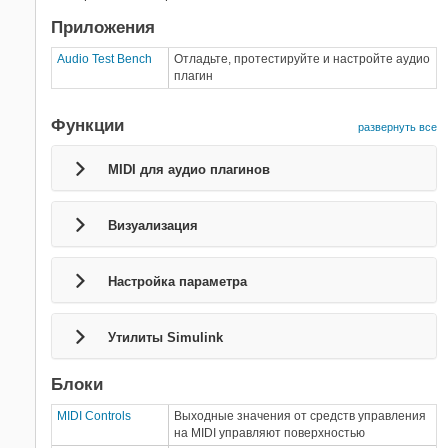
инструментов (MIDI)
Аудио сменное создание и хостинг
Приложения
Генерация кода и развертывание
Audio Test Bench
Отладьте, протестируйте и настройте аудио
плагин
Функции
развернуть все
MIDI для аудио плагинов
Визуализация
Настройка параметра
Утилиты
Simulink
Блоки
MIDI Controls
Выходные значения от средств управления
на MIDI управляют поверхностью