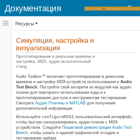
Документация
Переключатель
Ресурсы
навигационного
меню
вне
Домашняя страница документации
холста
Симуляция, настройка и
Audio Toolbox
переключатель
визуализация
навигационного
меню
Категория
Прототипирование в реальном времени и
вне
настройка, MIDI, аудио испытательный
холста
Начало работы с Audio Toolbox
стенд
Аудио ввод-вывод и Генерация
сигналов
Audio Toolbox™ включает прототипирование в реальном
времени и настройку MIDI-устройств использования и
Audio
Проект алгоритма обработки
Test Bench
. Постройте свой алгоритм из модулей как аудио
аудиоданных
плагин для повторного использования кода и к
Машинное обучение и глубокое
прототипированию доступа и инструментам тестирования.
обучение для аудио
Смотрите
Аудио Плагины в MATLAB
для получения
дополнительной информации.
Измерения и пространственное
аудио
Используйте
configureMIDI
пользовательский интерфейс,
Симуляция, настройка и
чтобы быстро синхронизировать аудио плагин с MIDI-
визуализация
устройством. Следуйте
Пошаговой демонстрации Audio Test
Bench
, чтобы узнать о единой графической отладке и
Цифровой интерфейс музыкальных
тестировании набора.