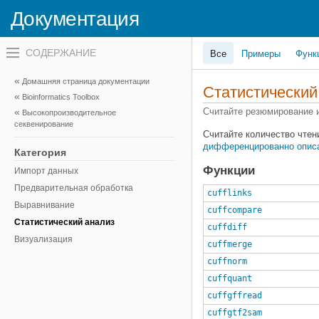
Документация
Переключатель
Все
Примеры
Функ
навигационного
меню
вне
Домашняя страница документации
холста
Статистический
Bioinformatics Toolbox
переключатель
навигационного
Считайте резюмирование 
Высокопроизводительное
меню
секвенирование
вне
Считайте количество чтен
холста
дифференцированно опис
Категория
Функции
Импорт данных
Предварительная обработка
cufflinks
Выравнивание
cuffcompare
Статистический анализ
cuffdiff
Визуализация
cuffmerge
cuffnorm
cuffquant
cuffgffread
cuffgtf2sam