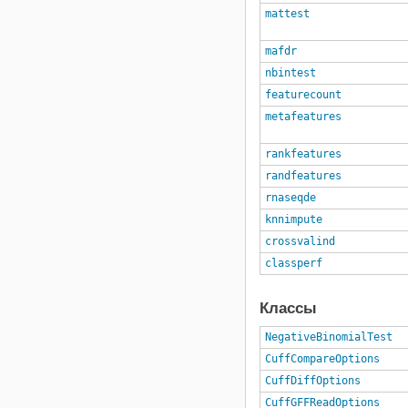
mattest
mafdr
nbintest
featurecount
metafeatures
rankfeatures
randfeatures
rnaseqde
knnimpute
crossvalind
classperf
Классы
NegativeBinomialTest
CuffCompareOptions
CuffDiffOptions
CuffGFFReadOptions