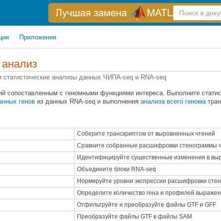
Справка
по
поиску
ции
Приложения
 анализ
и статистические анализы данных ЧИПА-seq и RNA-seq
ий сопоставленным с геномными функциями интереса. Выполните статис
анных генов
из данных RNA-seq и выполнения
анализа всего генома
тран
Соберите транскриптом от выровненных чтений
Сравните собранные расшифровки стенограммы ч
Идентифицируйте существенные изменения в вы
Объедините блоки RNA-seq
Нормируйте уровни экспрессии расшифровки сте
Определите количество гена и профилей выраже
Отфильтруйте и преобразуйте файлы GTF и GFF
Преобразуйте файлы GTF в файлы SAM