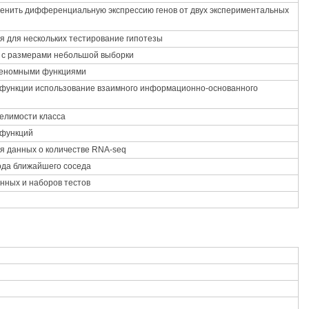
ценить дифференциальную экспрессию генов от двух экспериментальных
 для нескольких тестирование гипотезы
е с размерами небольшой выборки
 геномными функциями
 функции использование взаимного информационно-основанного
елимости класса
 функций
 данных о количестве RNA-seq
да ближайшего соседа
нных и наборов тестов