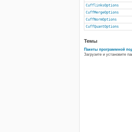
CufflinksOptions
CuffMergeOptions
CuffNormOptions
CuffQuantOptions
Темы
Пакеты программной под
Загрузите и установите п