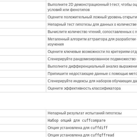
Выполните 2D демонстрационный t-тест, чтобы о
условий или фенотипов
Оцените положительный ложный уровень открытия
Непарный тест гипотезы для данных о количеств
Вычислите количество чтений, сопоставленных с
Метагенный алгоритм аттрактора для разработки
изучения
Оцените ключевые возможности по критериям отд
Сгенерируйте рандомизированное подмножество
Выполните дифференциальный анализ выражения
Припишите недостающие данные с помощью мето
Сгенерируйте индексы для наборов обучающих да
Оцените эффективность классификатора
Непарный результат испытаний гипотезы
Набор опций для cuffcompare
Опция установлена для
cuffdiff
Опция установлена для
cuffgffread