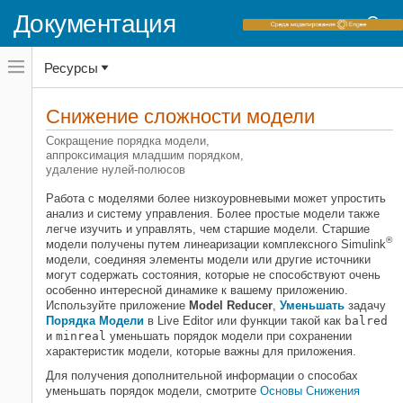
Документация
Переключатель
Ресурсы
навигационного
меню
вне
Домашняя страница документации
холста
Снижение сложности модели
Control System Toolbox
переключатель
навигационного
Сокращение порядка модели,
Модели динамической системы
меню
аппроксимация младшим порядком,
вне
удаление нулей-полюсов
Категория
холста
Работа с моделями более низкоуровневыми может упростить
Представление линейной системы
анализ и систему управления. Более простые модели также
Соединение моделей
легче изучить и управлять, чем старшие модели. Старшие
®
модели получены путем линеаризации комплексного Simulink
Преобразование моделей
модели, соединяя элементы модели или другие источники
Снижение сложности модели
могут содержать состояния, которые не способствуют очень
особенно интересной динамике к вашему приложению.
Используйте приложение
Model Reducer
,
Уменьшать
задачу
Порядка Модели
в Live Editor или функции такой как
balred
и
minreal
уменьшать порядок модели при сохранении
характеристик модели, которые важны для приложения.
Для получения дополнительной информации о способах
уменьшать порядок модели, смотрите
Основы Снижения