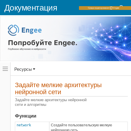
Документация
Переключатель
Ресурсы
навигационного
меню
вне
Домашняя страница документации
холста
Задайте мелкие архитектуры
Deep Learning Toolbox
переключатель
нейронной сети
навигационного
Приближение функций, кластеризация и
меню
управление
Задайте мелкие архитектуры нейронной
вне
сети и алгоритмы
Приближение функций и кластеризация
холста
Функции
Категория
Приближение функций и нелинейная
network
Создайте пользовательскую мелкую
регрессия
нейронную сеть