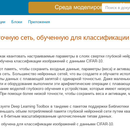
Справка
по
поиску
ции
Блоки
Приложения
точную сеть, обученную для классификации 
 как квантовать настраиваемые параметры в слоях свертки глубокой нейр
обучена классификации изображений с данными CIFAR-10.
т память, чтобы сохранить входные данные, параметры (веса) и активац
з сеть. Большинство нейронных сетей, что вы создаете и обучаете испо
ипы данных с плавающей запятой с одинарной точностью. Даже маленьки
и и оборудование выполнили эти арифметические операции с плавающе
вание моделей глубокого обучения к устройствам, которые имеют низку
При помощи более низкой точности, чтобы сохранить веса и активации,
зуете Deep Learning Toolbox в тандеме с пакетом поддержки Библиотек
уменьшать объем потребляемой памяти глубокой нейронной сети путем кв
ки к 8-битным масштабированным целочисленным типам данных.
 обучена для классификации изображений с данными CIFAR-10.