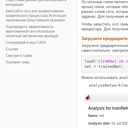
Подготовка данных для калибровки и
Остаточные связи являютс
валидации
ярлык) связи, которые об
Квантуйте сеть для развертывания
ранних слоев сети, котор
графического процессора Используя
задачах. Для получения и
приложение Deep Network Quantizer
Чтобы запустить этот при
Подтвердите эффективность
процессора. Для получен
квантованной сети Используя
несколько метрических функций
Загрузите предварит
Сгенерируйте код CUDA
Загрузите предварительно
Ссылки
самостоятельно, смотрите
Смотрите также
load(
'CIFARNet-20-1
Похожие темы
net = trainedNet;
Можно использовать
ana