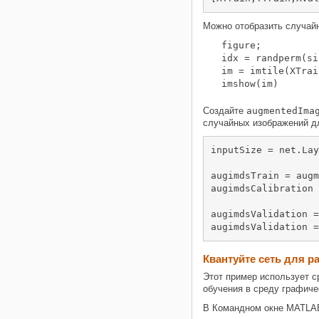
Можно отобразить случай
figure;

idx = randperm(si
im = imtile(XTrai
Создайте
augmentedIma
случайных изображений д
inputSize = net.Lay
augimdsTrain = augm
augimdsCalibration 
augimdsValidation =
augimdsValidation =
Квантуйте сеть для р
Этот пример использует с
обучения в среду графиче
В Командном окне MATLAB®