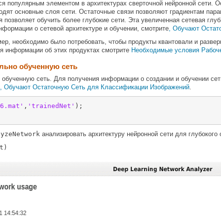
я популярным элементом в архитектурах сверточной нейронной сети. Ос
ходят основные слоя сети. Остаточные связи позволяют градиентам пара
ая позволяет обучить более глубокие сети. Эта увеличенная сетевая глу
нформации о сетевой архитектуре и обучении, смотрите
, Обучают Остат
мер, необходимо было потребовать, чтобы продукты квантовали и развер
ия информации об этих продуктах смотрите
Необходимые условия Рабоче
ельно обученную сеть
 обученную сеть. Для получения информации о создании и обучении се
, Обучают Остаточную Сеть для Классификации Изображений
.
6.mat'
,
'trainedNet'
);

lyzeNetwork
анализировать архитектуру нейронной сети для глубокого 