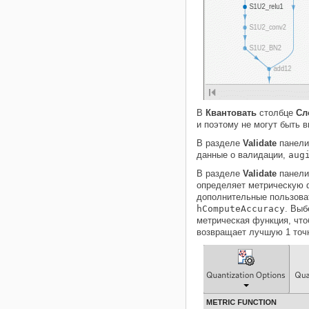
В
Квантовать
столбце
Сл
и поэтому не могут быть 
В разделе
Validate
панели
данные о валидации,
aug
В разделе
Validate
панели
определяет метрическую ф
дополнительные пользова
hComputeAccuracy
. Вы
метрическая функция, что
возвращает лучшую 1 точн