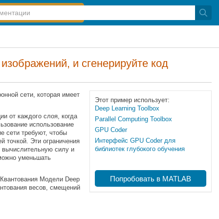
изображений, и сгенерируйте код
онной сети, которая имеет
Этот пример использует:
Deep Learning Toolbox
ии от каждого слоя, когда
Parallel Computing Toolbox
льзование использование
GPU Coder
е сети требуют, чтобы
Интерфейс GPU Coder для
й точкой. Эти ограничения
библиотек глубокого обучения
ю вычислительную силу и
 можно уменьшать
Попробовать в MATLAB
и Квантования Модели Deep
антования весов, смещений