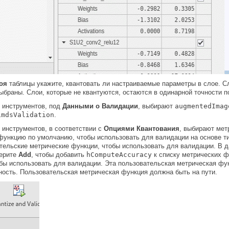
оя
таблицы укажите, квантовать ли настраиваемые параметры в слое. Сл
выбраны. Слои, которые не квантуются, остаются в одинарной точности п
 инструментов, под
Данными о Валидации
, выбирают
augmentedImag
imdsValidation
.
 инструментов, в соответствии с
Опциями Квантования
, выбирают мет
ункцию по умолчанию, чтобы использовать для валидации на основе ти
тельские метрические функции, чтобы использовать для валидации. В 
берите
Add
, чтобы добавить
hComputeAccuracy
к списку метрических ф
бы использовать для валидации. Эта пользовательская метрическая фун
ость. Пользовательская метрическая функция должна быть на пути.