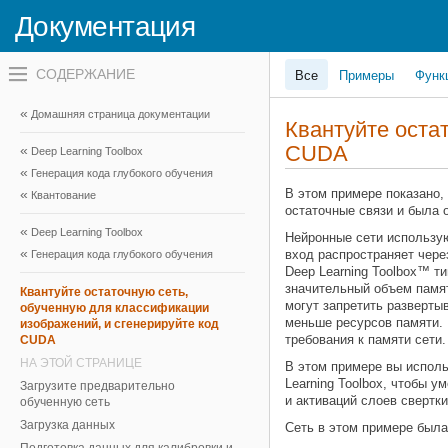
Документация
Переключатель
Все
Примеры
Функ
навигационного
меню
вне
Домашняя страница документации
холста
Квантуйте оста
переключатель
CUDA
Deep Learning Toolbox
навигационного
меню
Генерация кода глубокого обучения
вне
В этом примере показано,
Квантование
холста
остаточные связи и была 
Deep Learning Toolbox
Нейронные сети использую
вход распространяет чере
Генерация кода глубокого обучения
Deep Learning Toolbox™ т
значительный объем памят
Квантуйте остаточную сеть,
могут запретить разверты
обученную для классификации
меньше ресурсов памяти. 
изображений, и сгенерируйте код
требования к памяти сети.
CUDA
НА ЭТОЙ СТРАНИЦЕ
В этом примере вы исполь
Learning Toolbox, чтобы 
Загрузите предварительно
и активаций слоев сверт
обученную сеть
Загрузка данных
Сеть в этом примере была