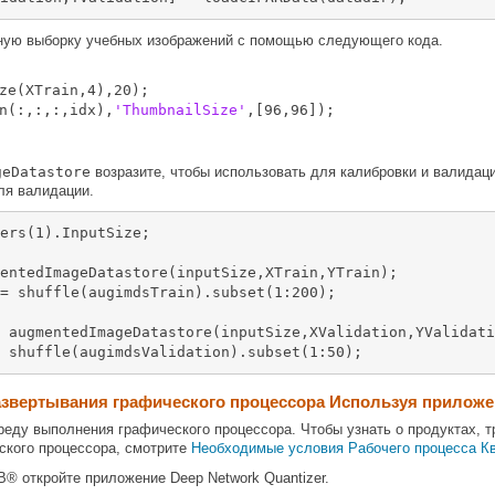
ную выборку учебных изображений с помощью следующего кода.
ze(XTrain,4),20);

n(:,:,:,idx),
'ThumbnailSize'
,[96,96]);

geDatastore
возразите, чтобы использовать для калибровки и валидац
ля валидации.
ers(1).InputSize;

entedImageDatastore(inputSize,XTrain,YTrain);

= shuffle(augimdsTrain).subset(1:200);

 augmentedImageDatastore(inputSize,XValidation,YValidati
 shuffle(augimdsValidation).subset(1:50);
азвертывания графического процессора Используя приложен
реду выполнения графического процессора. Чтобы узнать о продуктах, т
ского процессора, смотрите
Необходимые условия Рабочего процесса К
 откройте приложение Deep Network Quantizer.