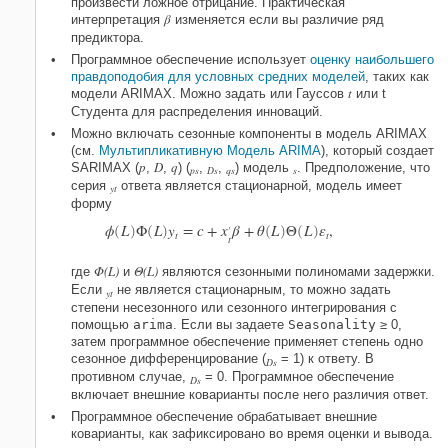
произвести ложное отрицание. Практическая
β
интерпретация
изменяется если вы различие ряд
предиктора.
Программное обеспечение использует
оценку наибольшего
правдоподобия для условных средних моделей
, таких как
t
модели ARIMAX. Можно задать или Гауссов
или t
Студента для распределения инноваций.
Можно включать сезонные компоненты в модель ARIMAX
(см.
Мультипликативную Модель ARIMA
), который создает
p
D
q
SARIMAX (
,
,
) (
,
,
) модель
. Предположение, что
ps
Ds
qs
s
серия
ответа является стационарной, модель имеет
yt
форму
ϕ
L
Φ
L
y
=
c
+
x
β
+
θ
L
Θ
L
ε
,
′
(
)
(
)
(
)
(
)
t
t
t
Φ(L)
Θ(L)
где
и
являются сезонными полиномами задержки.
Если
не является стационарным, то можно задать
yt
степени несезонного или сезонного интегрирования с
помощью
arima
. Если вы задаете
Seasonality
≥ 0,
затем программное обеспечение применяет степень одно
сезонное дифференцирование (
= 1) к ответу. В
Ds
противном случае,
= 0. Программное обеспечение
Ds
включает внешние коварианты после него различия ответ.
Программное обеспечение обрабатывает внешние
коварианты, как зафиксировано во время оценки и вывода.