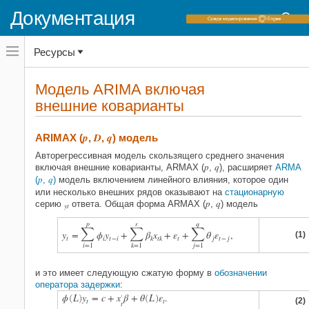
Документация
Переключатель
Ресурсы
навигационного
меню
вне
Домашняя страница документации
холста
Модель ARIMA включая
переключатель
внешние коварианты
Econometrics Toolbox
навигационного
меню
Условные средние модели
вне
p
D
q
холста
ARIMAX (
,
,
) модель
Модель ARIMA включая внешние
Авторегрессивная модель скользящего среднего значения
коварианты
p
q
включая внешние коварианты, ARMAX (
,
), расширяет
ARMA
НА ЭТОЙ СТРАНИЦЕ
p
q
(
,
)
модель включением линейного влияния, которое один
ARIMAX (p, D, q) модель
или несколько внешних рядов оказывают на
стационарную
p
q
серию
ответа. Общая форма ARMAX (
,
) модель
Соглашения и расширения модели
yt
ARIMAX
p
r
q



Ссылки
y
=
ϕ
y
+
β
x
+
ε
+
θ
ε
,
(1)
t
i
t
−
i
k
t
k
t
j
t
−
j
i
=
1
k
=
1
j
=
1
Смотрите также
Связанные примеры
и это имеет следующую сжатую форму в
обозначении
Больше о
оператора задержки
:
ϕ
L
y
=
c
+
x
β
+
θ
L
ε
.
′
(
)
(
)
(2)
t
t
t