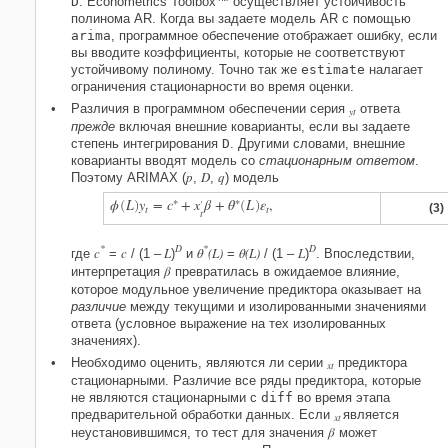
D
. Econometrics Toolbox™ осуществляет устойчивость
полинома AR. Когда вы задаете модель AR с помощью
arima
, программное обеспечение отображает ошибку, если
вы вводите коэффициенты, которые не соответствуют
устойчивому полиному. Точно так же
estimate
налагает
ограничения стационарности во время оценки.
Различия в программном обеспечении серия
ответа
yt
прежде
включая внешние коварианты, если вы задаете
степень интегрирования
D
. Другими словами, внешние
коварианты вводят модель со
стационарным ответом
.
p
D
q
Поэтому ARIMAX (
,
,
) модель
∗
∗
ϕ
L
y
=
c
+
x
β
+
θ
L
ε
,
′
(
)
(
)
(3)
t
t
t
*
D
*
D
c
c
L
θ
(L)
θ(L)
L
где
=
/ (1 –
)
и
=
/ (1 –
)
. Впоследствии,
β
интерпретация
превратилась в ожидаемое влияние,
которое модульное увеличение предиктора оказывает на
различие
между текущими и изолированными значениями
ответа (условное выражение на тех изолированных
значениях).
Необходимо оценить, являются ли серии
предиктора
xt
стационарными. Различие все ряды предиктора, которые
не являются стационарными с
diff
во время этапа
предварительной обработки данных. Если
является
xt
β
неустановившимся, то тест для значения
может