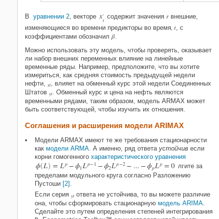
x
r
′
В
уравнении 2
, векторе
содержит значения
внешние,
t
, t
изменяющиеся во времени предикторы во время
, с
β
коэффициентами обозначил
.
Можно использовать эту модель, чтобы проверять, оказывает
ли набор внешних переменных влияние на линейные
временные ряды. Например, предположите, что вы хотите
измериться, как средняя стоимость предыдущей недели
нефти,
, влияет на обменный курс этой недели Соединенных
xt
Штатов
. Обменный курс и цена на нефть являются
yt
временными рядами, таким образом, модель ARMAX может
быть соответствующей, чтобы изучить их отношения.
Соглашения и расширения модели ARIMAX
Модели ARMAX имеют те же требования стационарности
как
модели ARMA
. А именно, ряд ответа
устойчив
если
корни гомогенного
характеристического уравнения
ϕ
L
=
L
p
−
ϕ
L
p
−
1
−
ϕ
L
p
−
2
−
...
−
ϕ
L
p
=
0
(
)
лгите за
1
2
p
пределами модульного круга согласно Разложению
Пустоши
[2]
.
Если серия
ответа не устойчива, то вы можете различие
yt
она, чтобы сформировать стационарную
модель ARIMA
.
Сделайте это путем определения степеней интегрирования