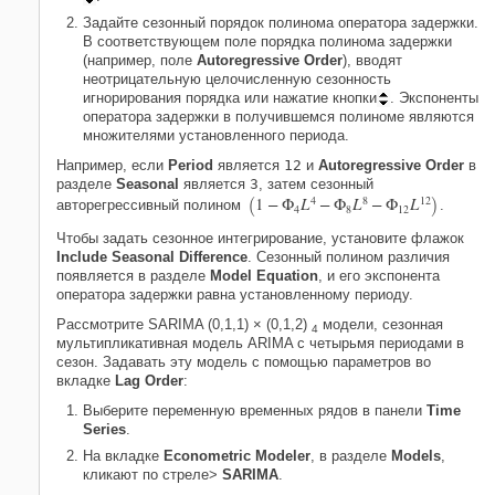
Задайте сезонный порядок полинома оператора задержки.
В соответствующем поле порядка полинома задержки
(например, поле
Autoregressive Order
), вводят
неотрицательную целочисленную сезонность
игнорирования порядка или нажатие кнопки
. Экспоненты
оператора задержки в получившемся полиноме являются
множителями установленного периода.
Например, если
Period
является
12
и
Autoregressive Order
в
разделе
Seasonal
является
3
, затем сезонный
(
)
1
−
Φ
L
4
−
Φ
L
8
−
Φ
L
12
авторегрессивный полином
.
4
8
12
Чтобы задать сезонное интегрирование, установите флажок
Include Seasonal Difference
. Сезонный полином различия
появляется в разделе
Model Equation
, и его экспонента
оператора задержки равна установленному периоду.
Рассмотрите SARIMA (0,1,1) × (0,1,2)
модели, сезонная
4
мультипликативная модель ARIMA с четырьмя периодами в
сезон. Задавать эту модель с помощью параметров во
вкладке
Lag Order
:
Выберите переменную временных рядов в панели
Time
Series
.
На вкладке
Econometric Modeler
, в разделе
Models
,
кликают по стреле>
SARIMA
.