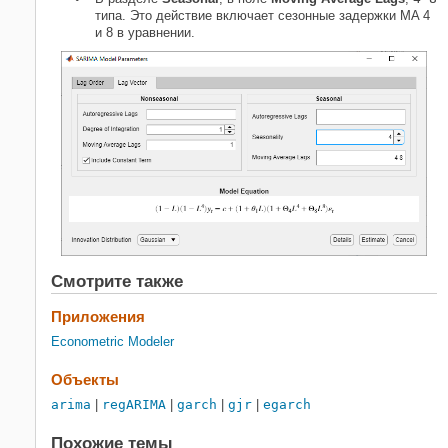
типа
. Это действие включает сезонные задержки MA 4
и 8 в уравнении.
Смотрите также
Приложения
Econometric Modeler
Объекты
arima
|
regARIMA
|
garch
|
gjr
|
egarch
Похожие темы