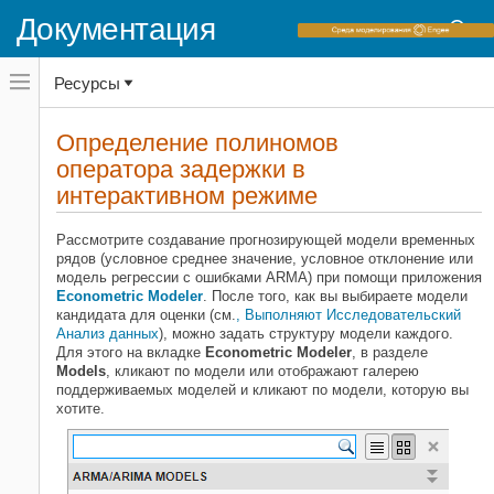
Документация
Переключатель
Ресурсы
навигационного
меню
вне
Домашняя страница документации
холста
Определение полиномов
переключатель
оператора задержки в
Econometrics Toolbox
навигационного
меню
интерактивном режиме
Модели регрессии временных рядов
вне
Автокоррелируемые и воздействия
холста
Heteroscedastic
Рассмотрите создавание прогнозирующей модели временных
рядов (условное среднее значение, условное отклонение или
Econometrics Toolbox
модель регрессии с ошибками ARMA) при помощи приложения
Econometric Modeler
. После того, как вы выбираете модели
Условные средние модели
кандидата для оценки (см.
, Выполняют Исследовательский
Анализ данных
), можно задать структуру модели каждого.
Econometrics Toolbox
Для этого на вкладке
Econometric Modeler
, в разделе
Условные модели отклонения
Models
, кликают по модели или отображают галерею
Модель GARCH
поддерживаемых моделей и кликают по модели, которую вы
хотите.
Определение полиномов оператора
задержки в интерактивном режиме