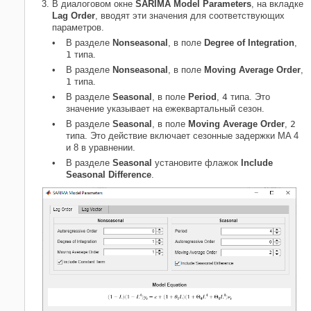
В диалоговом окне
SARIMA Model Parameters
, на вкладке
Lag Order
, вводят эти значения для соответствующих
параметров.
В разделе
Nonseasonal
, в поле
Degree of Integration
,
1
типа
.
В разделе
Nonseasonal
, в поле
Moving Average Order
,
1
типа
.
В разделе
Seasonal
, в поле
Period
,
4
типа
. Это
значение указывает на ежеквартальный сезон.
В разделе
Seasonal
, в поле
Moving Average Order
,
2
типа
. Это действие включает сезонные задержки MA 4
и 8 в уравнении.
В разделе
Seasonal
установите флажок
Include
Seasonal Difference
.