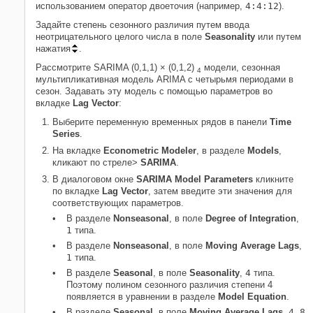
использованием оператор двоеточия (например,
4:4:12
).
Задайте степень сезонного различия путем ввода
неотрицательного целого числа в поле
Seasonality
или путем
нажатия
.
Рассмотрите SARIMA (0,1,1) × (0,1,2)
модели, сезонная
4
мультипликативная модель ARIMA с четырьмя периодами в
сезон. Задавать эту модель с помощью параметров во
вкладке
Lag Vector
:
Выберите переменную временных рядов в панели
Time
Series
.
На вкладке
Econometric Modeler
, в разделе
Models
,
кликают по стреле>
SARIMA
.
В диалоговом окне
SARIMA Model Parameters
кликните
по вкладке
Lag Vector
, затем введите эти значения для
соответствующих параметров.
В разделе
Nonseasonal
, в поле
Degree of Integration
,
1
типа
.
В разделе
Nonseasonal
, в поле
Moving Average Lags
,
1
типа
.
В разделе
Seasonal
, в поле
Seasonality
,
4
типа
.
Поэтому полином сезонного различия степени 4
появляется в уравнении в разделе
Model Equation
.
В разделе
Seasonal
, в поле
Moving Average Lags
,
4 8