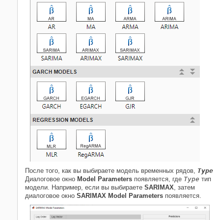
НА ЭТОЙ СТРАНИЦЕ
Задайте структуру задержки
Используя вкладку порядка задержки
Задайте структуру задержки
Используя вкладку вектора задержки
Смотрите также
Похожие темы
После того, как вы выбираете модель временных рядов,
Type
Диалоговое окно
Model Parameters
появляется, где
Type
тип
модели. Например, если вы выбираете
SARIMAX
, затем
диалоговое окно
SARIMAX Model Parameters
появляется.