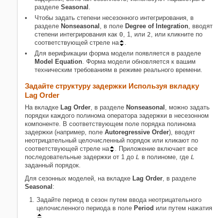
разделе
Seasonal
.
Чтобы задать степени несезонного интегрирования, в
разделе
Nonseasonal
, в поле
Degree of Integration
, вводят
степени интегрирования как
0
, 1
, или
2
, или кликните по
соответствующей стреле на
.
Для верификации форма модели появляется в разделе
Model Equation
. Форма модели обновляется к вашим
техническим требованиям в режиме реального времени.
Задайте структуру задержки Используя вкладку
Lag Order
На вкладке
Lag Order
, в разделе
Nonseasonal
, можно задать
порядки каждого полинома оператора задержки в несезонном
компоненте. В соответствующем поле порядка полинома
задержки (например, поле
Autoregressive Order
), вводят
неотрицательный целочисленный порядок или кликают по
соответствующей стреле на
. Приложение включает все
последовательные задержки от 1 до
L
в полиноме, где
L
заданный порядок.
Для сезонных моделей, на вкладке
Lag Order
, в разделе
Seasonal
:
Задайте период в сезон путем ввода неотрицательного
целочисленного периода в поле
Period
или путем нажатия
.