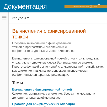
Документация
Переключатель
Ресурсы
навигационного
меню
вне
Домашняя страница документации
холста
Вычисления с фиксированной
Fixed-Point Designer
переключатель
точкой
навигационного
Фиксированная точка и основы с
меню
плавающей точкой
Операции вычислений с фиксированной
вне
точкой в программном обеспечении и
Концепции фиксированной точки
холста
эффекты типа данных и масштабирования
Категория
Вычисления с фиксированной точкой относятся к тому, как
управляются двоичные слова без знака или со знаком.
Квантование
Простота функций вычислений с фиксированной точкой, таких
Вычисления с фиксированной
как сложение и вычитание допускает экономически
точкой
эффективные аппаратные реализации.
Темы
Вычисления с фиксированной точкой
Сложение, вычитание, умножение, броски, по модулю, и
дополнительная арифметика two.
Правила для арифметических операций
®