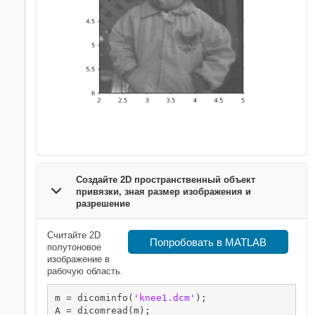
Создайте 2D пространственный объект
привязки, зная размер изображения и
разрешение
Считайте 2D
Попробовать в MATLAB
полутоновое
изображение в
рабочую область.
m = dicominfo(
'knee1.dcm'
);

A = dicomread(m);