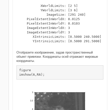
           XWorldLimits: [2 5]

           YWorldLimits: [3 6]

              ImageSize: [291 240]

    PixelExtentInWorldX: 0.0125

    PixelExtentInWorldY: 0.0103

    ImageExtentInWorldX: 3

    ImageExtentInWorldY: 3

       XIntrinsicLimits: [0.5000 240.5000]

       YIntrinsicLimits: [0.5000 291.5000]

Отобразите изображение, задав пространственный
объект привязки. Координаты осей отражают мировые
координаты.
figure

imshow(A,RA);