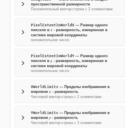
пространственной размерности
Положительный вектор-строка с 2 элементами
PixelExtentInWorldX
—
Размер одного
x
пикселя в
- размерность, измеренная в
системе мировой координаты
положительное число
PixelExtentInWorldY
—
Размер одного
y
пикселя в
- размерность, измеренная в
системе мировой координаты
положительное число
XWorldLimits
—
Пределы изображения в
x
мировом
- размерность
Числовой вектор-строка с 2 элементами
YWorldLimits
—
Пределы изображения в
y
мировом
- размерность
Числовой вектор-строка с 2 элементами