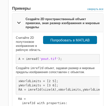
Примеры
свернуть все
Создайте 2D пространственный объект
привязки, зная размер изображения и мировые
пределы
Считайте 2D
Попробовать в MATLAB
полутоновое
изображение в
рабочую область.
A = imread(
'pout.tif'
);
Создайте
imref2d
объект, задавая размер и мировые
пределы изображения сопоставлен с объектом.
xWorldLimits = [2 5];

yWorldLimits = [3 6];

RA = imref2d(size(A),xWorldLimits,yWorldLimits
RA = 

  imref2d with properties:
