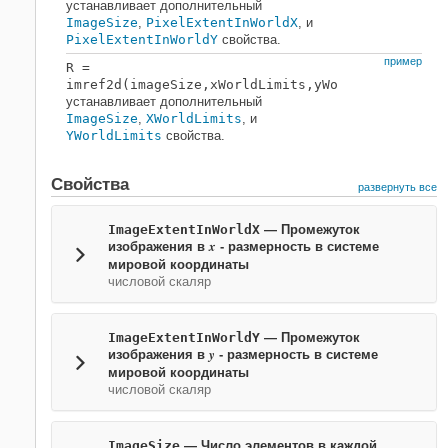
устанавливает дополнительный
ImageSize
,
PixelExtentInWorldX
, и
PixelExtentInWorldY
свойства.
пример
R
=
imref2d(imageSize,xWorldLimits,yWorldLimits)
устанавливает дополнительный
ImageSize
,
XWorldLimits
, и
YWorldLimits
свойства.
Свойства
развернуть все
ImageExtentInWorldX
—
Промежуток
x
изображения в
- размерность в системе
мировой координаты
числовой скаляр
ImageExtentInWorldY
—
Промежуток
y
изображения в
- размерность в системе
мировой координаты
числовой скаляр
ImageSize
—
Число элементов в каждой