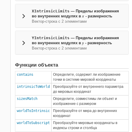
XIntrinsicLimits
—
Пределы изображения
x
во внутренних модулях в
- размерность
Вектор-строка с 2 элементами
YIntrinsicLimits
—
Пределы изображения
y
во внутренних модулях в
- размерность
Вектор-строка с 2 элементами
Функции объекта
contains
Определите, содержит ли изображение
точки в системе мировой координаты
intrinsicToWorld
Преобразуйте от внутреннего параметра
до мировых координат
sizesMatch
Определите, совместимы ли объект и
изображение с размером
worldToIntrinsic
Преобразуйте от мира до внутренних
координат
worldToSubscript
Преобразуйте мировые координаты в
индексы строки и столбца