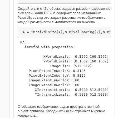
Создайте
imref2d
объект, задавая размер и разрешение
пикселей. Файл DICOM содержит поле метаданных
PixelSpacing
это задает разрешение изображения в
каждой размерности в миллиметрах на пиксель.
RA = imref2d(size(A),m.PixelSpacing(2),m.Pixel
RA = 

  imref2d with properties:

           XWorldLimits: [0.1562 160.1562]

           YWorldLimits: [0.1562 160.1562]

              ImageSize: [512 512]

    PixelExtentInWorldX: 0.3125

    PixelExtentInWorldY: 0.3125

    ImageExtentInWorldX: 160

    ImageExtentInWorldY: 160

       XIntrinsicLimits: [0.5000 512.5000]

       YIntrinsicLimits: [0.5000 512.5000]

Отобразите изображение, задав пространственный
объект привязки. Координаты осей отражают мировые
координаты.