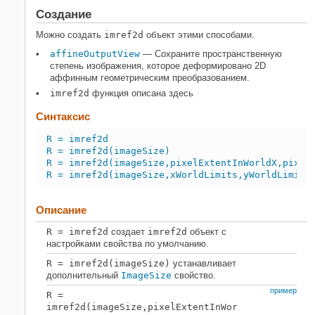
Свойства
Создание
Функции объекта
Можно создать
imref2d
объект этими способами.
Примеры
Больше о
affineOutputView
— Сохраните пространственную
степень изображения, которое деформировано 2D
Советы
аффинным геометрическим преобразованием.
Расширенные возможности
imref2d
функция описана здесь
Смотрите также
Синтаксис
R = imref2d
R = imref2d(imageSize)
R = imref2d(imageSize,pixelExtentInWorldX,pixel
R = imref2d(imageSize,xWorldLimits,yWorldLimits
Описание
R
= imref2d
создает
imref2d
объект с
настройками свойства по умолчанию.
R
= imref2d(imageSize)
устанавливает
дополнительный
ImageSize
свойство.
пример
R
=
imref2d(imageSize,pixelExtentInWorldX,pixelExte