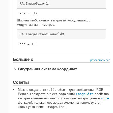
RA.ImageSize(1)
Ширина изображения в мировых координатах, с
модулями миллиметров:
RA.ImageExtentInWorldX
Больше о
развернуть все
Внутренняя система координат
Советы
Можно создать
imref2d
объект для изображения RGB.
Если вы создаете объект, задающий
ImageSize
свойство
как трехэлементный вектор (такой как возвращенный
size
функция), только первые два элемента используются,
чтобы установить
ImageSize
.