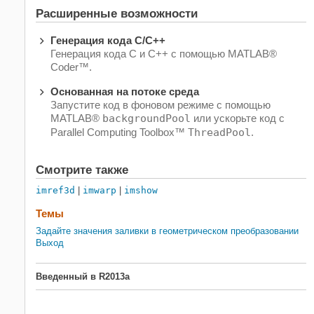
Расширенные возможности
Генерация кода C/C++
Генерация кода C и C++ с помощью MATLAB®
Coder™.
Основанная на потоке среда
Запустите код в фоновом режиме с помощью
MATLAB®
backgroundPool
или ускорьте код с
Parallel Computing Toolbox™
ThreadPool
.
Смотрите также
imref3d
|
imwarp
|
imshow
Темы
Задайте значения заливки в геометрическом преобразовании
Выход
Введенный в R2013a