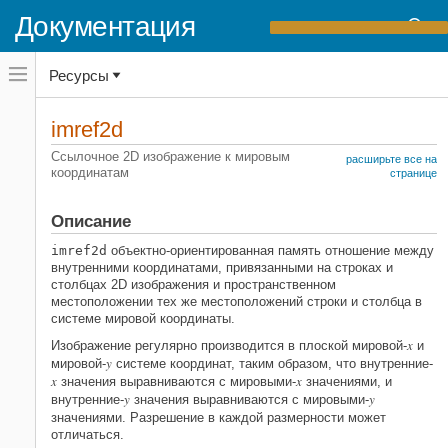
Документация
Переключатель
Ресурсы
навигационного
меню
вне
Домашняя страница документации
холста
imref2d
переключатель
Image Processing Toolbox
навигационного
Ссылочное 2D изображение к мировым
расширьте все на
меню
координатам
Геометрическое преобразование и
странице
вне
регистрация изображений
холста
Типовые геометрические
Описание
преобразования
imref2d
объектно-ориентированная память отношение между
Image Processing Toolbox
внутренними координатами, привязанными на строках и
столбцах 2D изображения и пространственном
Геометрическое преобразование и
местоположении тех же местоположений строки и столбца в
регистрация изображений
системе мировой координаты.
Регистрация Изображений
x
Изображение регулярно производится в плоской мировой-
и
y
imref2d
мировой-
системе координат, таким образом, что внутренние-
x
x
значения выравниваются с мировыми-
значениями, и
НА ЭТОЙ СТРАНИЦЕ
y
y
внутренние-
значения выравниваются с мировыми-
Описание
значениями. Разрешение в каждой размерности может
Создание
отличаться.