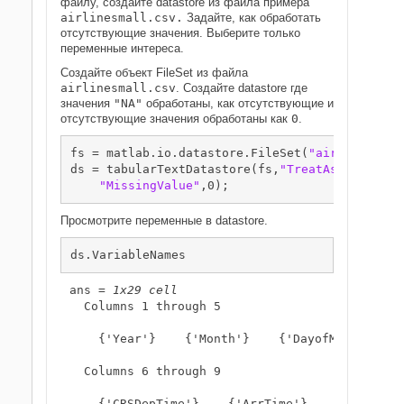
файлу, создайте datastore из файла примера
airlinesmall.csv.
Задайте, как обработать
отсутствующие значения. Выберите только
переменные интереса.
Создайте объект FileSet из файла
airlinesmall.csv
. Создайте datastore где
значения
"NA"
обработаны, как отсутствующие и
отсутствующие значения обработаны как
0
.
fs = matlab.io.datastore.FileSet(
"airlinesmall
ds = tabularTextDatastore(fs,
"TreatAsMissing"
,
"MissingValue"
,0);
Просмотрите переменные в datastore.
ds.VariableNames
ans = 
1x29 cell
  Columns 1 through 5

    {'Year'}    {'Month'}    {'DayofMonth'}   
  Columns 6 through 9

    {'CRSDepTime'}    {'ArrTime'}    {'CRSArrTi