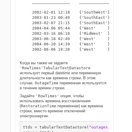
    ________________    _____________    _____
    2002-02-01 12:18    {'SouthWest'}    458.9
    2003-01-23 00:49    {'SouthEast'}    530.1
    2003-02-07 21:15    {'SouthEast'}     289.
    2004-04-06 05:44    {'West'     }    434.8
    2002-03-16 06:18    {'MidWest'  }    186.4
    2003-06-18 02:49    {'West'     }         
    2004-06-20 14:39    {'West'     }    231.2
    2002-06-06 19:28    {'West'     }    311.8
Когда вы также не задаете
'RowTimes'
TabularTextDatastore
использует первый datetime или переменную
длительности как времена строки. В этом
случае,
OutageTime
переменная используется
в течение времен строки.
Задайте
'RowTimes'
опция, чтобы
использовать времена восстановления
(
RestorationTime
переменная) как времена
строки, вместо времени отключений
электроэнергии.
ttds = tabularTextDatastore(
"outages.csv"
,
"Out