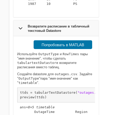
    1987     10           PS      

Возвратите расписание в табличный
текстовый Datastore
Попробовать в MATLAB
Используйте
OutputType
и
RowTimes
пары
"имя-значение", чтобы сделать
tabulartextDatastore
возвратите
расписания вместо таблиц.
Создайте datastore для
outages.csv
. Задайте
"
OutputType
"пара "имя-значение" как
"
timetable
".
ttds = tabularTextDatastore(
"outages.csv"
,
"Out
preview(ttds)
ans=
8×5 timetable
       OutageTime          Region         Loss