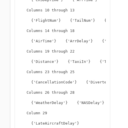
  Columns 10 through 13

    {'FlightNum'}    {'TailNum'}    {'ActualEl
  Columns 14 through 18

    {'AirTime'}    {'ArrDelay'}    {'DepDelay'}
  Columns 19 through 22

    {'Distance'}    {'TaxiIn'}    {'TaxiOut'}  
  Columns 23 through 25

    {'CancellationCode'}    {'Diverted'}    {'C
  Columns 26 through 28

    {'WeatherDelay'}    {'NASDelay'}    {'Secur
  Column 29

    {'LateAircraftDelay'}
