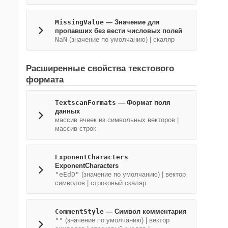
MissingValue
—
Значение для
пропавших без вести числовых полей
NaN
(значение по умолчанию) |
скаляр
Расширенные свойства текстового
формата
TextscanFormats
—
Формат поля
данных
массив ячеек из символьных векторов
|
массив строк
ExponentCharacters
ExponentCharacters
"eEdD"
(значение по умолчанию) |
вектор
символов
|
строковый скаляр
CommentStyle
—
Символ комментария
""
(значение по умолчанию) |
вектор