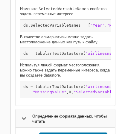
Измените
SelectedVariableNames
свойство
задать переменные интереса.
ds.SelectedVariableNames = [
"Year"
,
"Month"
,
"Ca
В качестве альтернативы можно задать
местоположение данных как путь к файлу.
ds = tabularTextDatastore(
"airlinesmall.csv"
);
Используя любой формат местоположения,
можно также задать переменные интереса, когда
вы создаете datastore.
ds = tabularTextDatastore(
"airlinesmall.csv"
,
"
"MissingValue"
,0,
"SelectedVariableNames"
,[
Определение формата данных, чтобы
читать