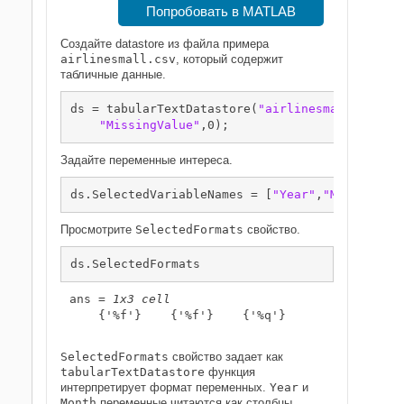
Попробовать в MATLAB
Создайте datastore из файла примера
airlinesmall.csv
, который содержит
табличные данные.
ds = tabularTextDatastore(
"airlinesmall.csv"
,
"
"MissingValue"
,0);
Задайте переменные интереса.
ds.SelectedVariableNames = [
"Year"
,
"Month"
,
"Un
Просмотрите
SelectedFormats
свойство.
ds.SelectedFormats
ans = 
1x3 cell
    {'%f'}    {'%f'}    {'%q'}

SelectedFormats
свойство задает как
tabularTextDatastore
функция
интерпретирует формат переменных.
Year
и
Month
переменные читаются как столбцы