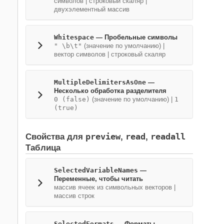
символов
|
строковый скаляр
|
двухэлементный массив
Whitespace
—
Пробельные символы
" \b\t"
(значение по умолчанию) |
вектор символов
|
строковый скаляр
MultipleDelimitersAsOne
—
Несколько обработка разделителя
0 (false)
(значение по умолчанию) |
1
(true)
preview
read
readall
Свойства для
,
,
Таблица
SelectedVariableNames
—
Переменные, чтобы читать
массив ячеек из символьных векторов
|
массив строк
SelectedFormats
—
Форматы