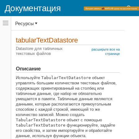
Документация
Переключатель
Ресурсы
навигационного
меню
вне
Домашняя страница документации
холста
tabularTextDatastore
переключатель
MATLAB
навигационного
Datastore для табличных
расширьте все на
меню
текстовых файлов
Импорт и анализ данных
странице
вне
Импорт и экспорт данных
холста
Стандартные форматы файлов
Описание
Текстовые файлы
Используйте
TabularTextDatastore
объект
управлять большим количеством текстовых файлов,
MATLAB
содержащих ориентированный на столбец или
Импорт и анализ данных
табличные данные, где набор не обязательно
умещается в памяти. Табличные данные являются
Большие файлы и Большие данные
данными, которые располагаются прямоугольным
Datastore
способом с каждой строкой, имеющей то же
количество записей. Можно создать
tabularTextDatastore
TabularTextDatastore
объект с помощью
НА ЭТОЙ СТРАНИЦЕ
tabularTextDatastore
функционируйте, задайте
его свойства, и затем импортируйте и обработайте
Описание
данные, используя функции объекта.