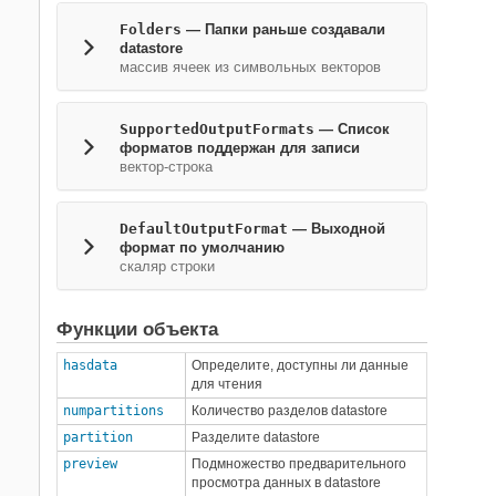
Folders
—
Папки раньше создавали
datastore
массив ячеек из символьных векторов
SupportedOutputFormats
—
Список
форматов поддержан для записи
вектор-строка
DefaultOutputFormat
—
Выходной
формат по умолчанию
скаляр строки
Функции объекта
hasdata
Определите, доступны ли данные
для чтения
numpartitions
Количество разделов datastore
partition
Разделите datastore
preview
Подмножество предварительного
просмотра данных в datastore