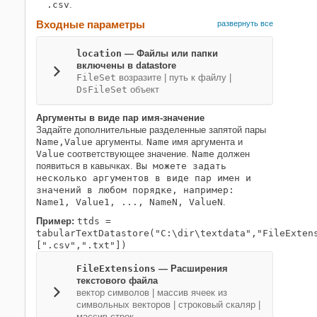
.csv
.
Входные параметры
развернуть все
location
—
Файлы или папки
включены в datastore
FileSet
возразите
|
путь к файлу
|
DsFileSet
объект
Аргументы в виде пар имя-значение
Задайте дополнительные разделенные запятой пары
Name,Value
аргументы.
Name
имя аргумента и
Value
соответствующее значение.
Name
должен
появиться в кавычках.
Вы можете задать
несколько аргументов в виде пар имен и
значений в любом порядке, например:
Name1, Value1, ..., NameN, ValueN
.
Пример:
ttds =
tabularTextDatastore("C:\dir\textdata","FileExten
[".csv",".txt"])
FileExtensions
—
Расширения
текстового файла
вектор символов
|
массив ячеек из
символьных векторов
|
строковый скаляр
|
массив строк