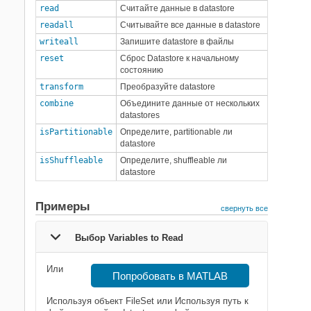
read
Считайте данные в datastore
readall
Считывайте все данные в datastore
writeall
Запишите datastore в файлы
reset
Сброс Datastore к начальному
состоянию
transform
Преобразуйте datastore
combine
Объедините данные от нескольких
datastores
isPartitionable
Определите, partitionable ли
datastore
isShuffleable
Определите, shuffleable ли
datastore
Примеры
свернуть все
Выбор Variables to Read
Или
Попробовать в MATLAB
Используя объект FileSet или Используя путь к