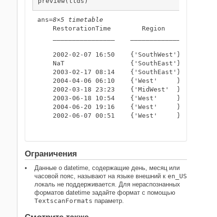
preview(ttds)
ans=
8×5 timetable
    RestorationTime        Region           Ou
    ________________    _____________    _____
    2002-02-07 16:50    {'SouthWest'}    2002-
    NaT                 {'SouthEast'}    2003-
    2003-02-17 08:14    {'SouthEast'}    2003-
    2004-04-06 06:10    {'West'     }    2004-
    2002-03-18 23:23    {'MidWest'  }    2002-
    2003-06-18 10:54    {'West'     }    2003-
    2004-06-20 19:16    {'West'     }    2004-
    2002-06-07 00:51    {'West'     }    2002-
Ограничения
Данные о datetime, содержащие день, месяц или
часовой пояс, называют на языке внешний к
en_US
локаль не поддерживается. Для нераспознанных
форматов datetime задайте формат с помощью
TextscanFormats
параметр.