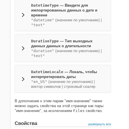
DatetimeType
—
Введите для
импортированных данных о дате и
времени
"datetime"
(значение по умолчанию) |
"text"
DurationType
—
Тип выходных
данных данных о длительности
"duration"
(значение по умолчанию) |
"text"
DatetimeLocale
—
Локаль, чтобы
интерпретировать даты
"en_US"
(значение по умолчанию) |
вектор символов
|
строковый скаляр
В дополнение к этим парам "имя-значение" также
можно задать свойства на этой странице как пары
"имя-значение", за исключением
Files
свойство.
Свойства
развернуть все