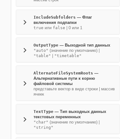
IncludeSubfolders
—
Флаг
включения подпапки
true
или
false
|
0 или 1
OutputType
—
Выходной тип данных
"auto"
(значение по умолчанию) |
"table"
|
"timetable"
AlternateFileSystemRoots
—
Альтернативные пути к корню
файловой системы
представьте вектор в виде строки
|
массив
ячеек
TextType
—
Тип выходных данных
текстовых переменных
"char"
(значение по умолчанию) |
"string"