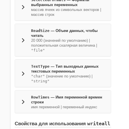
выбранных переменных
массив ячеек из символьных векторов
|
массив строк
ReadSize
—
Объем данных, чтобы
читать
20 000
(значений по умолчанию) |
положительная скалярная величина
|
"file"
TextType
—
Тип выходных данных
текстовых переменных
"char"
(значение по умолчанию) |
"string"
RowTimes
—
Имя переменной времен
строки
имя переменной
|
переменный индекс
writeall
Свойства для использования