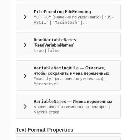
FileEncoding
FileEncoding
"UTF-8"
(значение по умолчанию) |
"US-
ASCII"
|
"Macintosh"
| ...
ReadVariableNames
'ReadVariableNames'
true
|
false
VariableNamingRule
—
Отметьте,
чтобы сохранить имена переменных
"modify"
(значение по умолчанию) |
"preserve"
VariableNames
—
Имена переменных
массив ячеек из символьных векторов
|
массив строк
Text Format Properties