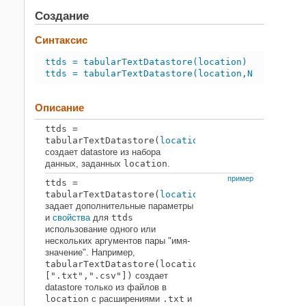
Создание
Создание
Свойства
File Properties
Синтаксис
Text Format Properties
ttds = tabularTextDatastore(location)
Расширенные свойства текстового
ttds = tabularTextDatastore(location,Name,Value
формата
Свойства для
preview
,
read
,
readall
Таблица
Описание
Свойства для использования
writeall
ttds
=
tabularTextDatastore(
location
)
Функции объекта
создает datastore из набора
Примеры
данных, заданных
location
.
Ограничения
пример
ttds
=
Смотрите также
tabularTextDatastore(
location
,
Name,Value
)
задает дополнительные параметры
и
свойства
для
ttds
использование одного или
нескольких аргументов пары "имя-
значение". Например,
tabularTextDatastore(location,"FileExtensions",
[".txt",".csv"])
создает
datastore только из файлов в
location
с расширениями
.txt
и