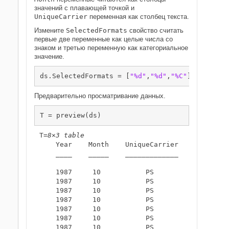
значений с плавающей точкой и
UniqueCarrier
переменная как столбец текста.
Измените
SelectedFormats
свойство считать
первые две переменные как целые числа со
знаком и третью переменную как категориальное
значение.
ds.SelectedFormats = [
"%d"
,
"%d"
,
"%C"
];
Предварительно просматривание данных.
T = preview(ds)
T=
8×3 table
    Year    Month    UniqueCarrier

    ____    _____    _____________

    1987     10           PS      

    1987     10           PS      

    1987     10           PS      

    1987     10           PS      

    1987     10           PS      

    1987     10           PS      

    1987     10           PS      
