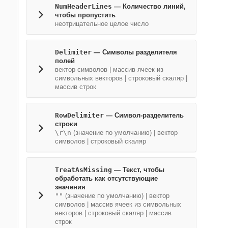
NumHeaderLines
—
Количество линий,
чтобы пропустить
неотрицательное целое число
Delimiter
—
Символы разделителя
полей
вектор символов
|
массив ячеек из
символьных векторов
|
строковый скаляр
|
массив строк
RowDelimiter
—
Символ-разделитель
строки
\r\n
(значение по умолчанию) |
вектор
символов
|
строковый скаляр
TreatAsMissing
—
Текст, чтобы
обработать как отсутствующие
значения
""
(значение по умолчанию) |
вектор
символов
|
массив ячеек из символьных
векторов
|
строковый скаляр
|
массив
строк