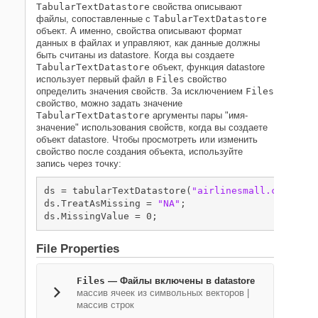
TabularTextDatastore
свойства описывают
файлы, сопоставленные с
TabularTextDatastore
объект. А именно, свойства описывают формат
данных в файлах и управляют, как данные должны
быть считаны из datastore. Когда вы создаете
TabularTextDatastore
объект, функция datastore
использует первый файл в
Files
свойство
определить значения свойств. За исключением
Files
свойство, можно задать значение
TabularTextDatastore
аргументы пары "имя-
значение" использования свойств, когда вы создаете
объект datastore. Чтобы просмотреть или изменить
свойство после создания объекта, используйте
запись через точку:
ds = tabularTextDatastore(
"airlinesmall.csv"
);

ds.TreatAsMissing = 
"NA"
;

ds.MissingValue = 0;
File Properties
Files
—
Файлы включены в datastore
массив ячеек из символьных векторов
|
массив строк