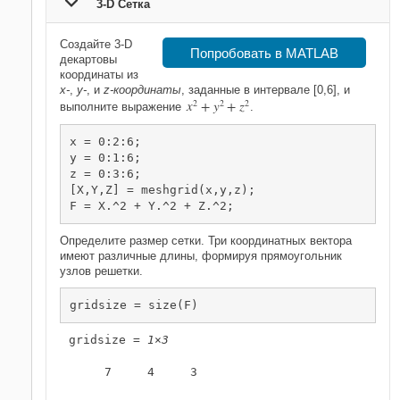
3-D Сетка
Создайте 3-D
Попробовать в MATLAB
декартовы
координаты из
x-
,
y-
, и
z-координаты
, заданные в интервале [0,6], и
x
2
+
y
2
+
z
2
выполните выражение
.
x = 0:2:6;

y = 0:1:6;

z = 0:3:6;

[X,Y,Z] = meshgrid(x,y,z);

F = X.^2 + Y.^2 + Z.^2;
Определите размер сетки. Три координатных вектора
имеют различные длины, формируя прямоугольник
узлов решетки.
gridsize = size(F)
gridsize = 
1×3
     7     4     3
