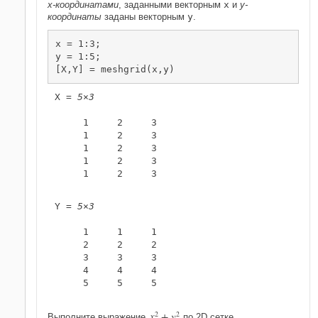
x-координатами
, заданными векторным
x
и
y-
координаты
заданы векторным
y
.
x = 1:3;

y = 1:5;

[X,Y] = meshgrid(x,y)
X = 
5×3
     1     2     3

     1     2     3

     1     2     3

     1     2     3

     1     2     3

Y = 
5×3
     1     1     1

     2     2     2

     3     3     3

     4     4     4

     5     5     5

x
2
+
y
2
Выполните выражение
по 2D сетке.