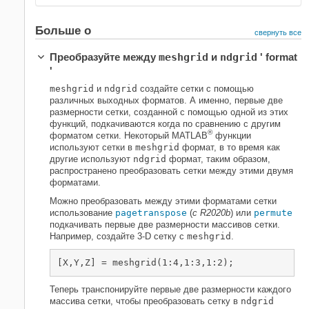
Больше о
свернуть все
Преобразуйте между
meshgrid
и
ndgrid
' format
'
meshgrid
и
ndgrid
создайте сетки с помощью
различных выходных форматов. А именно, первые две
размерности сетки, созданной с помощью одной из этих
функций, подкачиваются когда по сравнению с другим
®
форматом сетки. Некоторый MATLAB
функции
используют сетки в
meshgrid
формат, в то время как
другие используют
ndgrid
формат, таким образом,
распространено преобразовать сетки между этими двумя
форматами.
Можно преобразовать между этими форматами сетки
использование
pagetranspose
(
с R2020b
) или
permute
подкачивать первые две размерности массивов сетки.
Например, создайте 3-D сетку с
meshgrid
.
[X,Y,Z] = meshgrid(1:4,1:3,1:2);
Теперь транспонируйте первые две размерности каждого
массива сетки, чтобы преобразовать сетку в
ndgrid