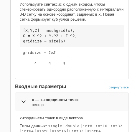
Используйте синтаксис с одним входом, чтобы
сгенерировать однородно расположенную с интервалами
3-D сетку на основе координат, заданных в
x
. Новая
сетка формирует куб узлов решетки.
[X,Y,Z] = meshgrid(x);

G = X.^2 + Y.^2 + Z.^2;

gridsize = size(G)
gridsize = 
1×3
     4     4     4

Входные параметры
свернуть все
x
—
x-координаты точек
вектор
x-координаты точек в виде вектора.
Типы данных:
single
|
double
|
int8
|
int16
|
int32
|
int64
|
uint8
|
uint16
|
uint32
|
uint64