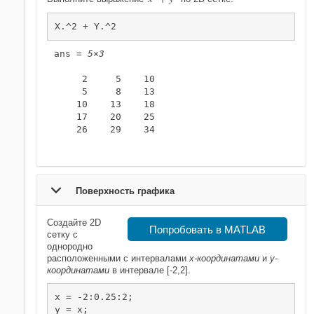
X.^2 + Y.^2
ans = 
5×3
     2     5    10

     5     8    13

    10    13    18

    17    20    25

    26    29    34

Поверхность графика
Создайте 2D
Попробовать в MATLAB
сетку с
однородно
расположенными с интервалами
x-координатами
и
y-
координатами
в интервале [-2,2].
x = -2:0.25:2;

y = x;
