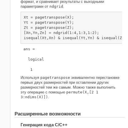
формат, и сравнивает результаты с выходными
параметрами от
ndgrid
.
Xt = pagetranspose(X);

Yt = pagetranspose(Y);

Zt = pagetranspose(Z);

[Xn,Yn,Zn] = ndgrid(1:4,1:3,1:2);

isequal(Xt,Xn) & isequal(Yt,Yn) & isequal(Zt,
ans =

  logical

   1
Используя
pagetranspose
эквивалентно перестановке
первых двух размерностей при оставлении других
размерностей тем же самым. Можно также выполнить
эту операцию с помощью
permute(X,[2 1
3:ndims(X)])
.
Расширенные возможности
Генерация кода C/C++