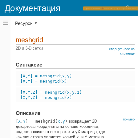
Документация
Переключатель
Ресурсы
навигационного
меню
вне
Домашняя страница документации
холста
meshgrid
переключатель
MATLAB
навигационного
2D и 3-D сетки
свернуть все на
меню
Основы языка
странице
вне
Матрицы и массивы
холста
Синтаксис
MATLAB
[X,Y] = meshgrid(x,y)
Математика
[X,Y] = meshgrid(x)
Интерполяция
[X,Y,Z] = meshgrid(x,y,z)
meshgrid
[X,Y,Z] = meshgrid(x)
НА ЭТОЙ СТРАНИЦЕ
Синтаксис
Описание
Описание
пример
[
X
,
Y
] = meshgrid(
x
,
y
)
возвращает 2D
Примеры
декартовы координаты на основе координат,
содержавшихся в векторах
x
и
y
X
матрица, где
Входные параметры
каждая строка является копией
x
, и
Y
матрица,