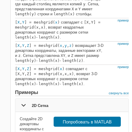
Выходные аргументы
где каждый столбец является копией
y
. Сетка,
Больше о
представленная координатами
X
и
Y
имеет
length(y)
строки и
length(x)
столбцы.
Расширенные возможности
пример
Смотрите также
[
X
,
Y
] = meshgrid(
x
)
совпадает с
[X,Y] =
meshgrid(x,x)
, возврат квадратных
декартовых координат с размером сетки
length(x)
-
length(x)
.
пример
[
X
,
Y
,
Z
] = meshgrid(
x
,
y
,
z
)
возвращает 3-D
декартовы координаты, заданные векторами
x
Y
,
и
z
. Сетка представлена
X
Y
, и
Z
имеет размер
length(y)
-
length(x)
-
length(z)
.
пример
[
X
,
Y
,
Z
] = meshgrid(
x
)
совпадает с
[X,Y,Z] = meshgrid(x,x,x)
, возврат 3-D
декартовых координат с размером сетки
length(x)
-
length(x)
-
length(x)
.
Примеры
свернуть все
2D Сетка
Создайте 2D
Попробовать в MATLAB
декартовы
координаты с