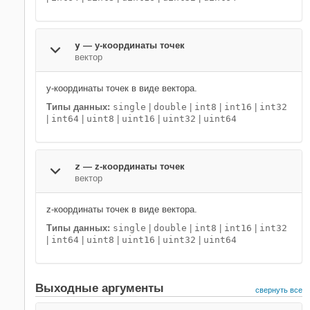
y
—
y-координаты точек
вектор
y-координаты точек в виде вектора.
Типы данных:
single
|
double
|
int8
|
int16
|
int32
|
int64
|
uint8
|
uint16
|
uint32
|
uint64
z
—
z-координаты точек
вектор
z-координаты точек в виде вектора.
Типы данных:
single
|
double
|
int8
|
int16
|
int32
|
int64
|
uint8
|
uint16
|
uint32
|
uint64
Выходные аргументы
свернуть все