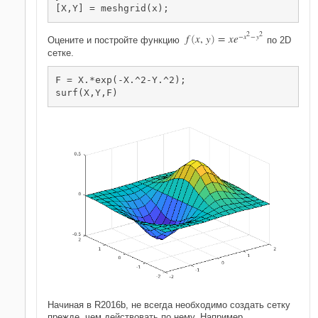
[X,Y] = meshgrid(x);
2
2
f
x
,
y
=
x
e
−
x
−
y
Оцените и постройте функцию
(
)
по 2D
сетке.
F = X.*exp(-X.^2-Y.^2);

surf(X,Y,F)
Начиная в R2016b, не всегда необходимо создать сетку
прежде, чем действовать по нему. Например,