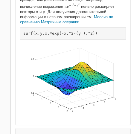
2
2
x
e
−
x
−
y
вычисление выражения
неявно расширяет
векторы
x
и
y
. Для получения дополнительной
информации о неявном расширении см.
Массив по
сравнению Матричные операции
.
surf(x,y,x.*exp(-x.^2-(y').^2))